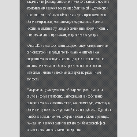
Задачами информационно-аналитического канала с момента
его появления является донесение объективной и достоверной
информации о событиях в России и мире и происходящих в
обществе процессах, консолидация мусульманской уммы
России, выявление случаев дискриминации по религиозным
и национальным признакам, защита прав верующих.
«Ансар.Ru» имеет собственных корреспондентов в различных
регионах России и предлагает вниманию читателей как
оперативную новостную информацию, так и эксклюзивные
аналитические статьи, обзоры, религиозно-богословские
материалы, мнения известных экспертов по различным
вопросам.
Материалы, публикуемые на «Ансар.Ru», рассчитаны на
самую широкую аудиторию. Сайт освещает как собственно
религиозную, так и политическую, экономическую, культурную,
общественную жизнь мусульман России и зарубежья. Одной из
наиболее актуальных тем, которые находят место на страницах
"Ансар.Ru", является развитие исламской банковской сферы,
исламских финансов и халяль-индустрии.