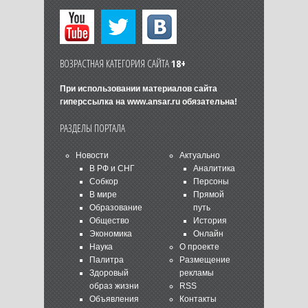
ВОЗРАСТНАЯ КАТЕГОРИЯ САЙТА
18+
При использовании материалов сайта
гиперссылка на
www.ansar.ru
обязательна!
РАЗДЕЛЫ ПОРТАЛА
Новости
Актуально
В РФ и СНГ
Аналитика
Собкор
Персоны
В мире
Прямой
Образование
путь
Общество
История
Экономика
Онлайн
Наука
О проекте
Палитра
Размещение
Здоровый
рекламы
образ жизни
RSS
Объявления
Контакты