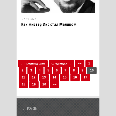
21.09.2012
Как мистер Икс стал Маликом
← предыдущая
следущая →
<<
1
2
3
4
5
6
7
8
9
10
11
12
13
14
15
16
17
18
19
20
>>
О ПРОЕКТЕ