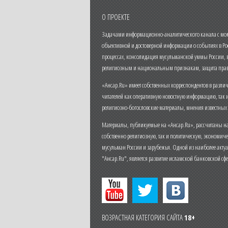
О ПРОЕКТЕ
Задачами информационно-аналитического канала с моме
объективной и достоверной информации о событиях в Ро
процессах, консолидация мусульманской уммы России,
религиозным и национальным признакам, защита прав
«Ансар.Ru» имеет собственных корреспондентов в разли
читателей как оперативную новостную информацию, так 
религиозно-богословские материалы, мнения известных
Материалы, публикуемые на «Ансар.Ru», рассчитаны на
собственно религиозную, так и политическую, экономич
мусульман России и зарубежья. Одной из наиболее актуа
"Ансар.Ru", является развитие исламской банковской сф
ВОЗРАСТНАЯ КАТЕГОРИЯ САЙТА
18+