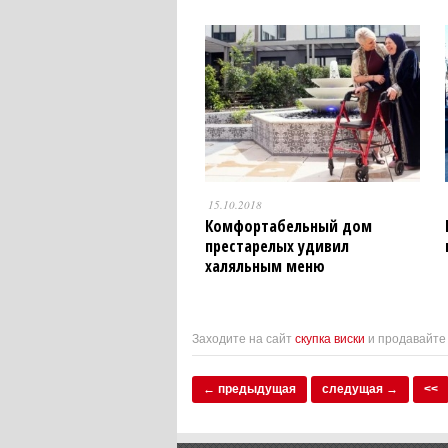
15.10.2018
Комфортабельный дом
престарелых удивил
халяльным меню
Заходите на сайт
скупка виски
и продавайте 
← предыдущая
следущая →
<<