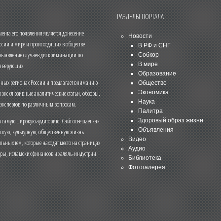
РАЗДЕЛЫ ПОРТАЛА
нта его появления является донесение
Новости
ссии и мире и происходящих в обществе
В РФ и СНГ
 выявление случаев дискриминации по
Собкор
В мире
 верующих.
Образование
чных регионах России и предлагает вниманию
Общество
и эксклюзивные аналитические статьи, обзоры,
Экономика
Наука
 экспертов по различным вопросам.
Палитра
 самую широкую аудиторию. Сайт освещает как
Здоровый образ жизни
Объявления
ескую, культурную, общественную жизнь
Видео
льных тем, которые находят место на страницах
Аудио
еры, исламских финансов и халяль-индустрии.
Библиотека
Фотогалерея