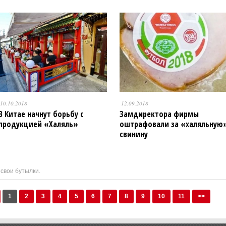
10.10.2018
12.09.2018
В Китае начнут борьбу с
Замдиректора фирмы
продукцией «Халяль»
оштрафовали за «халяльную
свинину
свои бутылки.
1
2
3
4
5
6
7
8
9
10
11
>>