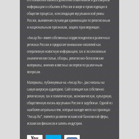
информации о событиях в России и мире и происходящих в
обществе процессах, консолидация мусульманской уммы
России, выявление случаев дискриминации по религиозным
и национальным признакам, защита прав верующих.
«Ансар.Ru» имеет собственных корреспондентов в различных
регионах России и предлагает вниманию читателей как
оперативную новостную информацию, так и эксклюзивные
аналитические статьи, обзоры, религиозно-богословские
материалы, мнения известных экспертов по различным
вопросам.
Материалы, публикуемые на «Ансар.Ru», рассчитаны на
самую широкую аудиторию. Сайт освещает как собственно
религиозную, так и политическую, экономическую, культурную,
общественную жизнь мусульман России и зарубежья. Одной из
наиболее актуальных тем, которые находят место на страницах
"Ансар.Ru", является развитие исламской банковской сферы,
исламских финансов и халяль-индустрии.