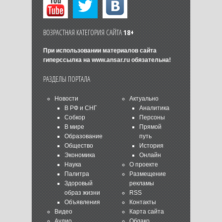
ВОЗРАСТНАЯ КАТЕГОРИЯ САЙТА
18+
При использовании материалов сайта
гиперссылка на
www.ansar.ru
обязательна!
РАЗДЕЛЫ ПОРТАЛА
Новости
Актуально
В РФ и СНГ
Аналитика
Собкор
Персоны
В мире
Прямой
Образование
путь
Общество
История
Экономика
Онлайн
Наука
О проекте
Палитра
Размещение
Здоровый
рекламы
образ жизни
RSS
Объявления
Контакты
Видео
Карта сайта
Аудио
Облако