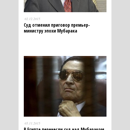
02.12.2015
Суд отменил приговор премьер-
министру эпохи Мубарака
05.11.2015
В Египте перенесли суд над Мубараком