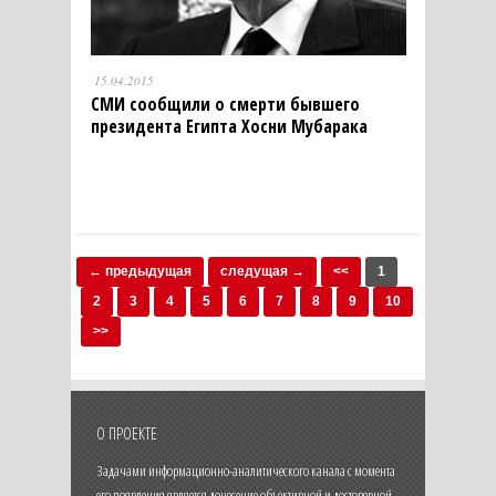
15.04.2015
СМИ сообщили о смерти бывшего
президента Египта Хосни Мубарака
← предыдущая
следущая →
<<
1
2
3
4
5
6
7
8
9
10
>>
О ПРОЕКТЕ
Задачами информационно-аналитического канала с момента
его появления является донесение объективной и достоверной