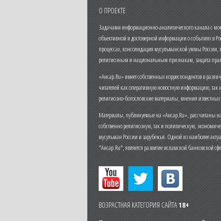
О ПРОЕКТЕ
Задачами информационно-аналитического канала с моме
объективной и достоверной информации о событиях в Ро
процессах, консолидация мусульманской уммы России,
религиозным и национальным признакам, защита прав
«Ансар.Ru» имеет собственных корреспондентов в разли
читателей как оперативную новостную информацию, так 
религиозно-богословские материалы, мнения известных
Материалы, публикуемые на «Ансар.Ru», рассчитаны на
собственно религиозную, так и политическую, экономич
мусульман России и зарубежья. Одной из наиболее актуа
"Ансар.Ru", является развитие исламской банковской сф
ВОЗРАСТНАЯ КАТЕГОРИЯ САЙТА
18+