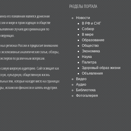
РАЗДЕЛЫ ПОРТАЛА
нта его появления является донесение
Новости
ссии и мире и происходящих в обществе
В РФ и СНГ
 выявление случаев дискриминации по
Собкор
В мире
 верующих.
Образование
чных регионах России и предлагает вниманию
Общество
и эксклюзивные аналитические статьи, обзоры,
Экономика
Наука
 экспертов по различным вопросам.
Палитра
 самую широкую аудиторию. Сайт освещает как
Здоровый образ жизни
Объявления
ескую, культурную, общественную жизнь
Видео
льных тем, которые находят место на страницах
Аудио
еры, исламских финансов и халяль-индустрии.
Библиотека
Фотогалерея