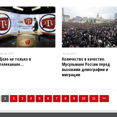
28.04.2015
14.04.2015
Дело не только в
Количество в качество.
телеканале…
Мусульмане России перед
вызовами демографии и
миграции
1
2
3
4
5
6
7
8
9
10
11
>>