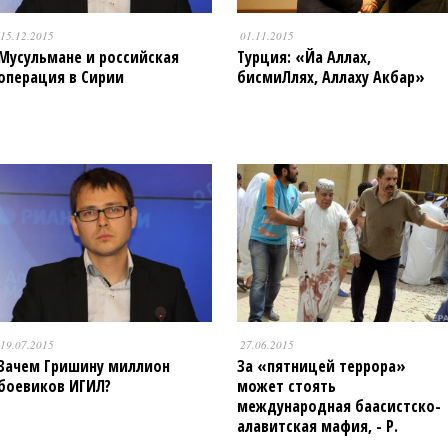
15.12.2015
01.11.2015
Мусульмане и российская
Турция: «Йа Аллах,
операция в Сирии
бисмиЛлях, Аллаху Акбар»
19.07.2015
27.06.2015
Зачем Гришину миллион
За «пятницей террора»
боевиков ИГИЛ?
может стоять
международная баасистско-
алавитская мафия, - Р.
Мухаметов