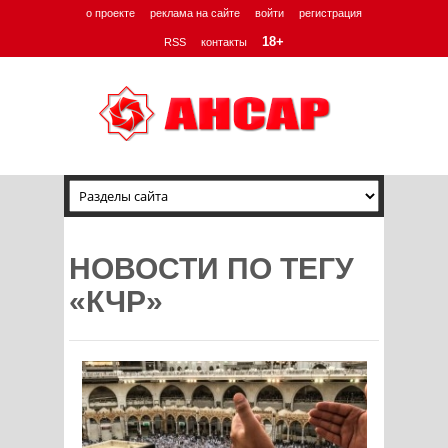
о проекте
реклама на сайте
войти
регистрация
18+
RSS
контакты
НОВОСТИ ПО ТЕГУ
«КЧР»