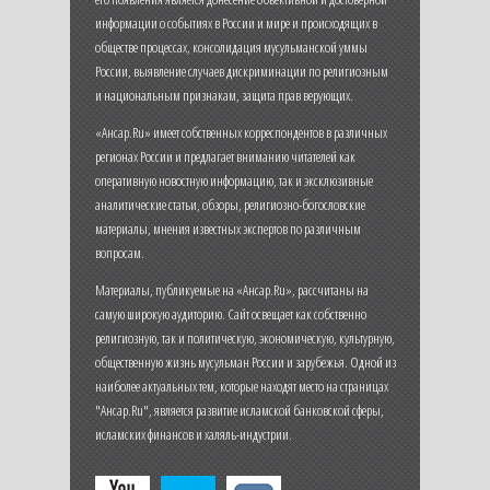
информации о событиях в России и мире и происходящих в
обществе процессах, консолидация мусульманской уммы
России, выявление случаев дискриминации по религиозным
и национальным признакам, защита прав верующих.
«Ансар.Ru» имеет собственных корреспондентов в различных
регионах России и предлагает вниманию читателей как
оперативную новостную информацию, так и эксклюзивные
аналитические статьи, обзоры, религиозно-богословские
материалы, мнения известных экспертов по различным
вопросам.
Материалы, публикуемые на «Ансар.Ru», рассчитаны на
самую широкую аудиторию. Сайт освещает как собственно
религиозную, так и политическую, экономическую, культурную,
общественную жизнь мусульман России и зарубежья. Одной из
наиболее актуальных тем, которые находят место на страницах
"Ансар.Ru", является развитие исламской банковской сферы,
исламских финансов и халяль-индустрии.