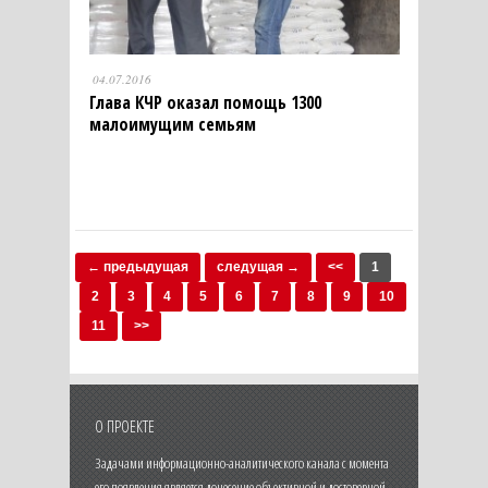
04.07.2016
Глава КЧР оказал помощь 1300
малоимущим семьям
← предыдущая
следущая →
<<
1
2
3
4
5
6
7
8
9
10
11
>>
О ПРОЕКТЕ
Задачами информационно-аналитического канала с момента
его появления является донесение объективной и достоверной