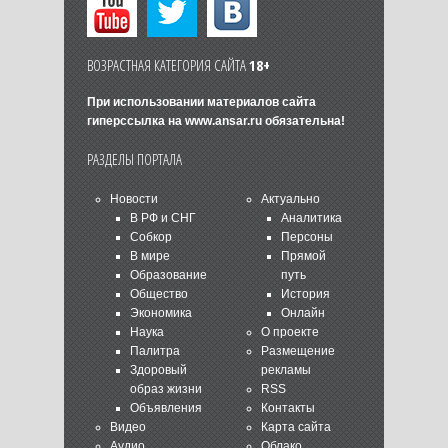
ВОЗРАСТНАЯ КАТЕГОРИЯ САЙТА
18+
При использовании материалов сайта
гиперссылка на
www.ansar.ru
обязательна!
РАЗДЕЛЫ ПОРТАЛА
Новости
Актуально
В РФ и СНГ
Аналитика
Собкор
Персоны
В мире
Прямой
Образование
путь
Общество
История
Экономика
Онлайн
Наука
О проекте
Палитра
Размещение
Здоровый
рекламы
образ жизни
RSS
Объявления
Контакты
Видео
Карта сайта
Аудио
Облако