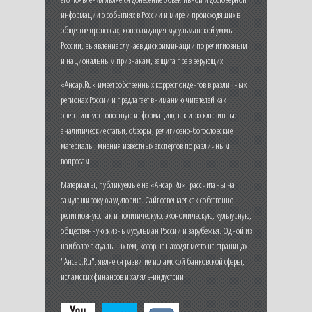
информации о событиях в России и мире и происходящих в
обществе процессах, консолидация мусульманской уммы
России, выявление случаев дискриминации по религиозным
и национальным признакам, защита прав верующих.
«Ансар.Ru» имеет собственных корреспондентов в различных
регионах России и предлагает вниманию читателей как
оперативную новостную информацию, так и эксклюзивные
аналитические статьи, обзоры, религиозно-богословские
материалы, мнения известных экспертов по различным
вопросам.
Материалы, публикуемые на «Ансар.Ru», рассчитаны на
самую широкую аудиторию. Сайт освещает как собственно
религиозную, так и политическую, экономическую, культурную,
общественную жизнь мусульман России и зарубежья. Одной из
наиболее актуальных тем, которые находят место на страницах
"Ансар.Ru", является развитие исламской банковской сферы,
исламских финансов и халяль-индустрии.