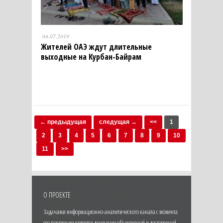
04.07.2019
Жителей ОАЭ ждут длительные
выходные на Курбан-Байрам
← предыдущая
следущая →
<<
1
2
3
4
5
6
7
8
9
10
11
>>
О ПРОЕКТЕ
Задачами информационно-аналитического канала с момента
его появления является донесение объективной и достоверной