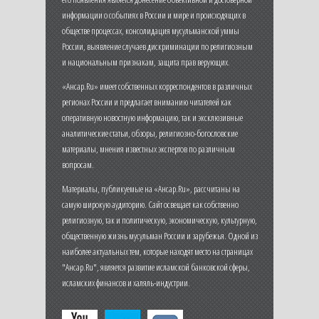
информации о событиях в России и мире и происходящих в
обществе процессах, консолидация мусульманской уммы
России, выявление случаев дискриминации по религиозным
и национальным признакам, защита прав верующих.
«Ансар.Ru» имеет собственных корреспондентов в различных
регионах России и предлагает вниманию читателей как
оперативную новостную информацию, так и эксклюзивные
аналитические статьи, обзоры, религиозно-богословские
материалы, мнения известных экспертов по различным
вопросам.
Материалы, публикуемые на «Ансар.Ru», рассчитаны на
самую широкую аудиторию. Сайт освещает как собственно
религиозную, так и политическую, экономическую, культурную,
общественную жизнь мусульман России и зарубежья. Одной из
наиболее актуальных тем, которые находят место на страницах
"Ансар.Ru", является развитие исламской банковской сферы,
исламских финансов и халяль-индустрии.