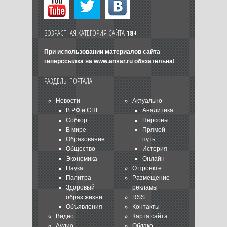
ВОЗРАСТНАЯ КАТЕГОРИЯ САЙТА
18+
При использовании материалов сайта
гиперссылка на
www.ansar.ru
обязательна!
РАЗДЕЛЫ ПОРТАЛА
Новости
Актуально
В РФ и СНГ
Аналитика
Собкор
Персоны
В мире
Прямой
Образование
путь
Общество
История
Экономика
Онлайн
Наука
О проекте
Палитра
Размещение
Здоровый
рекламы
образ жизни
RSS
Объявления
Контакты
Видео
Карта сайта
Аудио
Облако