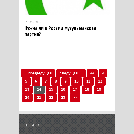
11.02.2012
Нужна ли в России мусульманская
партия?
← предыдущая
следущая →
<<
4
5
6
7
8
9
10
11
12
13
14
15
16
17
18
19
20
21
22
23
>>
О ПРОЕКТЕ