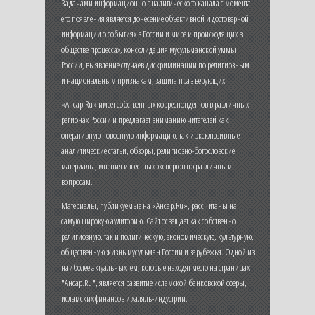
Задачами информационно-аналитического канала с момента
его появления является донесение объективной и достоверной
информации о событиях в России и мире и происходящих в
обществе процессах, консолидация мусульманской уммы
России, выявление случаев дискриминации по религиозным
и национальным признакам, защита прав верующих.
«Ансар.Ru» имеет собственных корреспондентов в различных
регионах России и предлагает вниманию читателей как
оперативную новостную информацию, так и эксклюзивные
аналитические статьи, обзоры, религиозно-богословские
материалы, мнения известных экспертов по различным
вопросам.
Материалы, публикуемые на «Ансар.Ru», рассчитаны на
самую широкую аудиторию. Сайт освещает как собственно
религиозную, так и политическую, экономическую, культурную,
общественную жизнь мусульман России и зарубежья. Одной из
наиболее актуальных тем, которые находят место на страницах
"Ансар.Ru", является развитие исламской банковской сферы,
исламских финансов и халяль-индустрии.