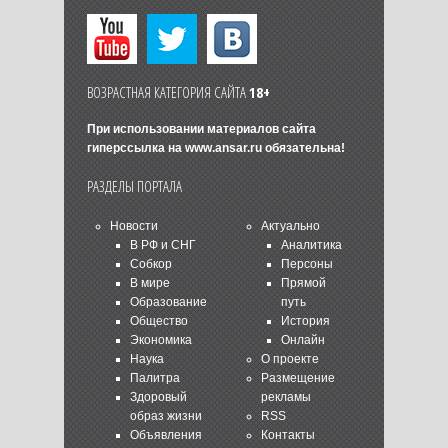
ВОЗРАСТНАЯ КАТЕГОРИЯ САЙТА
18+
При использовании материалов сайта
гиперссылка на
www.ansar.ru
обязательна!
РАЗДЕЛЫ ПОРТАЛА
Новости
Актуально
В РФ и СНГ
Аналитика
Собкор
Персоны
В мире
Прямой
Образование
путь
Общество
История
Экономика
Онлайн
Наука
О проекте
Палитра
Размещение
Здоровый
рекламы
образ жизни
RSS
Объявления
Контакты