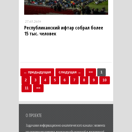
27.05.2019
Республиканский ифтар собрал более
15 тыс. человек
← предыдущая
следущая →
<<
1
2
3
4
5
6
7
8
9
10
11
>>
О ПРОЕКТЕ
Задачами информационно-аналитического канала с момента
его появления является донесение объективной и достоверной