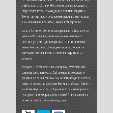
информации о событиях в России и мире и происходящих в
обществе процессах, консолидация мусульманской уммы
России, выявление случаев дискриминации по религиозным
и национальным признакам, защита прав верующих.
«Ансар.Ru» имеет собственных корреспондентов в различных
регионах России и предлагает вниманию читателей как
оперативную новостную информацию, так и эксклюзивные
аналитические статьи, обзоры, религиозно-богословские
материалы, мнения известных экспертов по различным
вопросам.
Материалы, публикуемые на «Ансар.Ru», рассчитаны на
самую широкую аудиторию. Сайт освещает как собственно
религиозную, так и политическую, экономическую, культурную,
общественную жизнь мусульман России и зарубежья. Одной из
наиболее актуальных тем, которые находят место на страницах
"Ансар.Ru", является развитие исламской банковской сферы,
исламских финансов и халяль-индустрии.