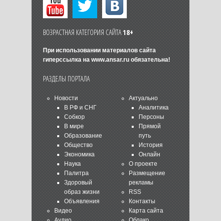
ВОЗРАСТНАЯ КАТЕГОРИЯ САЙТА
18+
При использовании материалов сайта
гиперссылка на
www.ansar.ru
обязательна!
РАЗДЕЛЫ ПОРТАЛА
Новости
Актуально
В РФ и СНГ
Аналитика
Собкор
Персоны
В мире
Прямой
Образование
путь
Общество
История
Экономика
Онлайн
Наука
О проекте
Палитра
Размещение
Здоровый
рекламы
образ жизни
RSS
Объявления
Контакты
Видео
Карта сайта
Аудио
Облако