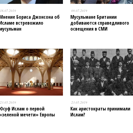
16.07.2019
09.07.2019
Мнение Бориса Джонсона об
Мусульмане Британии
Исламе встревожило
добиваются справедливого
мусульман
освещения в СМИ
23.05.2019
23.05.2019
Юсуф Ислам о первой
Как аристократы принимали
«зеленой мечети» Европы
Ислам?