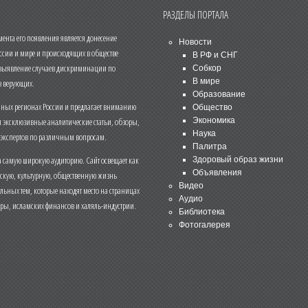
РАЗДЕЛЫ ПОРТАЛА
нта его появления является донесение
Новости
ссии и мире и происходящих в обществе
В РФ и СНГ
 выявление случаев дискриминации по
Собкор
В мире
 верующих.
Образование
чных регионах России и предлагает вниманию
Общество
и эксклюзивные аналитические статьи, обзоры,
Экономика
Наука
 экспертов по различным вопросам.
Палитра
 самую широкую аудиторию. Сайт освещает как
Здоровый образ жизни
Объявления
ескую, культурную, общественную жизнь
Видео
льных тем, которые находят место на страницах
Аудио
еры, исламских финансов и халяль-индустрии.
Библиотека
Фотогалерея