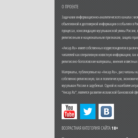
О ПРОЕКТЕ
Задачами информационно-аналитического канала с моме
объективной и достоверной информации о событиях в Ро
процессах, консолидация мусульманской уммы России,
религиозным и национальным признакам, защита прав
«Ансар.Ru» имеет собственных корреспондентов в разли
читателей как оперативную новостную информацию, так 
религиозно-богословские материалы, мнения известных
Материалы, публикуемые на «Ансар.Ru», рассчитаны на
собственно религиозную, так и политическую, экономич
мусульман России и зарубежья. Одной из наиболее актуа
"Ансар.Ru", является развитие исламской банковской сф
ВОЗРАСТНАЯ КАТЕГОРИЯ САЙТА
18+