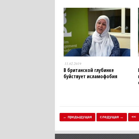
11.02.2019
В британской глубинке
буйствует исламофобия
← предыдущая
следущая →
<<