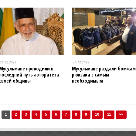
29.12.2018
19.12.2018
Мусульмане проводили в
Мусульмане раздали бомжам
последний путь авторитета
рюкзаки с самым
своей общины
необходимым
1
2
3
4
5
6
7
8
9
10
11
>>