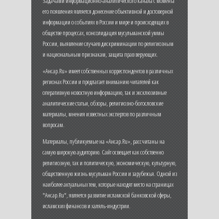
Задачами информационно-аналитического канала с момента
его появления является донесение объективной и достоверной
информации о событиях в России и мире и происходящих в
обществе процессах, консолидация мусульманской уммы
России, выявление случаев дискриминации по религиозным
и национальным признакам, защита прав верующих.
«Ансар.Ru» имеет собственных корреспондентов в различных
регионах России и предлагает вниманию читателей как
оперативную новостную информацию, так и эксклюзивные
аналитические статьи, обзоры, религиозно-богословские
материалы, мнения известных экспертов по различным
вопросам.
Материалы, публикуемые на «Ансар.Ru», рассчитаны на
самую широкую аудиторию. Сайт освещает как собственно
религиозную, так и политическую, экономическую, культурную,
общественную жизнь мусульман России и зарубежья. Одной из
наиболее актуальных тем, которые находят место на страницах
"Ансар.Ru", является развитие исламской банковской сферы,
исламских финансов и халяль-индустрии.