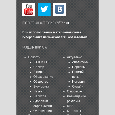
ВОЗРАСТНАЯ КАТЕГОРИЯ САЙТА
18+
При использовании материалов сайта
гиперссылка на
www.ansar.ru
обязательна!
РАЗДЕЛЫ ПОРТАЛА
Новости
Актуально
В РФ и СНГ
Аналитика
Собкор
Персоны
В мире
Прямой
Образование
путь
Общество
История
Экономика
Онлайн
Наука
О проекте
Палитра
Размещение
Здоровый
рекламы
образ жизни
RSS
Объявления
Контакты