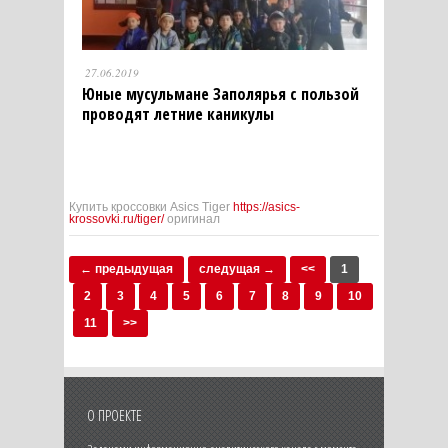
27.06.2019
Юные мусульмане Заполярья с пользой
проводят летние каникулы
Купить кроссовки Asics Tiger
https://asics-
krossovki.ru/tiger/
оригинал
← предыдущая
следущая →
<<
1
2
3
4
5
6
7
8
9
10
11
>>
О ПРОЕКТЕ