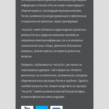
информации о событиях в России и мире и происходящих в
обществе процессах, консолидация мусульманской уммы
России, выявление случаев дискриминации по религиозным
и национальным признакам, защита прав верующих.
«Ансар.Ru» имеет собственных корреспондентов в различных
регионах России и предлагает вниманию читателей как
оперативную новостную информацию, так и эксклюзивные
аналитические статьи, обзоры, религиозно-богословские
материалы, мнения известных экспертов по различным
вопросам.
Материалы, публикуемые на «Ансар.Ru», рассчитаны на
самую широкую аудиторию. Сайт освещает как собственно
религиозную, так и политическую, экономическую, культурную,
общественную жизнь мусульман России и зарубежья. Одной из
наиболее актуальных тем, которые находят место на страницах
"Ансар.Ru", является развитие исламской банковской сферы,
исламских финансов и халяль-индустрии.