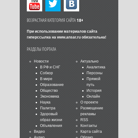
ВОЗРАСТНАЯ КАТЕГОРИЯ САЙТА
18+
При использовании материалов сайта
гиперссылка на
www.ansar.ru
обязательна!
РАЗДЕЛЫ ПОРТАЛА
Новости
Актуально
В РФ и СНГ
Аналитика
Собкор
Персоны
В мире
Прямой
Образование
путь
Общество
История
Экономика
Онлайн
Наука
О проекте
Палитра
Размещение
Здоровый
рекламы
образ жизни
RSS
Объявления
Контакты
Видео
Карта сайта
Аудио
Облако