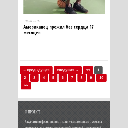
10.06.2016
Американец прожил без сердца 17
месяцев
← предыдущая
следущая →
<<
1
2
3
4
5
6
7
8
9
10
>>
О ПРОЕКТЕ
Задачами информационно-аналитического канала с момента
его появления является донесение объективной и достоверной