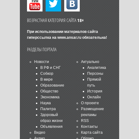
ВОЗРАСТНАЯ КАТЕГОРИЯ САЙТА
18+
При использовании материалов сайта
гиперссылка на
www.ansar.ru
обязательна!
РАЗДЕЛЫ ПОРТАЛА
Новости
Актуально
В РФ и СНГ
Аналитика
Собкор
Персоны
В мире
Прямой
Образование
путь
Общество
История
Экономика
Онлайн
Наука
О проекте
Палитра
Размещение
Здоровый
рекламы
образ жизни
RSS
Объявления
Контакты
Видео
Карта сайта
Аудио
Облако