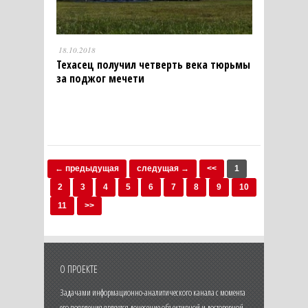
18.10.2018
Техасец получил четверть века тюрьмы
за поджог мечети
← предыдущая
следущая →
<<
1
2
3
4
5
6
7
8
9
10
11
>>
О ПРОЕКТЕ
Задачами информационно-аналитического канала с момента
его появления является донесение объективной и достоверной