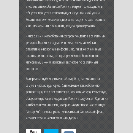
информации о событиях в России и мире и происходящих в
обществе процессах, консолидация мусульманской уммы
России, выявление случаев дискриминации по религиозным
и национальным признакам, защита прав верующих.
«Ансар.Ru» имеет собственных корреспондентов в различных
регионах России и предлагает вниманию читателей как
оперативную новостную информацию, так и эксклюзивные
аналитические статьи, обзоры, религиозно-богословские
материалы, мнения известных экспертов по различным
вопросам.
Материалы, публикуемые на «Ансар.Ru», рассчитаны на
самую широкую аудиторию. Сайт освещает как собственно
религиозную, так и политическую, экономическую, культурную,
общественную жизнь мусульман России и зарубежья. Одной из
наиболее актуальных тем, которые находят место на страницах
"Ансар.Ru", является развитие исламской банковской сферы,
исламских финансов и халяль-индустрии.