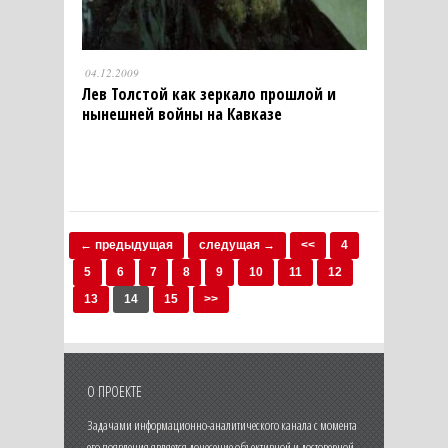
04.12.2009
Лев Толстой как зеркало прошлой и
нынешней войны на Кавказе
← предыдущая
следущая →
<<
4
5
6
7
8
9
10
11
12
13
14
15
>>
О ПРОЕКТЕ
Задачами информационно-аналитического канала с момента
его появления является донесение объективной и достоверной