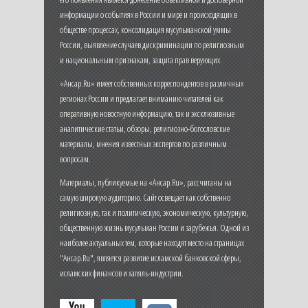
информации о событиях в России и мире и происходящих в
обществе процессах, консолидация мусульманской уммы
России, выявление случаев дискриминации по религиозным
и национальным признакам, защита прав верующих.
«Ансар.Ru» имеет собственных корреспондентов в различных
регионах России и предлагает вниманию читателей как
оперативную новостную информацию, так и эксклюзивные
аналитические статьи, обзоры, религиозно-богословские
материалы, мнения известных экспертов по различным
вопросам.
Материалы, публикуемые на «Ансар.Ru», рассчитаны на
самую широкую аудиторию. Сайт освещает как собственно
религиозную, так и политическую, экономическую, культурную,
общественную жизнь мусульман России и зарубежья. Одной из
наиболее актуальных тем, которые находят место на страницах
"Ансар.Ru", является развитие исламской банковской сферы,
исламских финансов и халяль-индустрии.