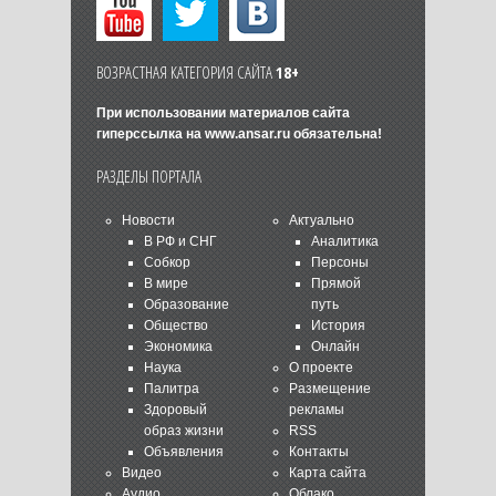
ВОЗРАСТНАЯ КАТЕГОРИЯ САЙТА
18+
При использовании материалов сайта
гиперссылка на
www.ansar.ru
обязательна!
РАЗДЕЛЫ ПОРТАЛА
Новости
Актуально
В РФ и СНГ
Аналитика
Собкор
Персоны
В мире
Прямой
Образование
путь
Общество
История
Экономика
Онлайн
Наука
О проекте
Палитра
Размещение
Здоровый
рекламы
образ жизни
RSS
Объявления
Контакты
Видео
Карта сайта
Аудио
Облако