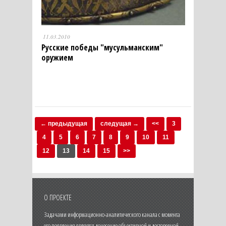
11.03.2010
Русские победы "мусульманским"
оружием
← предыдущая
следущая →
<<
3
4
5
6
7
8
9
10
11
12
13
14
15
>>
О ПРОЕКТЕ
Задачами информационно-аналитического канала с момента
его появления является донесение объективной и достоверной