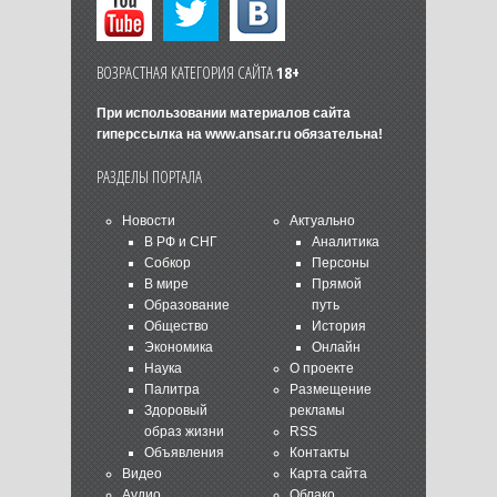
ВОЗРАСТНАЯ КАТЕГОРИЯ САЙТА
18+
При использовании материалов сайта
гиперссылка на
www.ansar.ru
обязательна!
РАЗДЕЛЫ ПОРТАЛА
Новости
Актуально
В РФ и СНГ
Аналитика
Собкор
Персоны
В мире
Прямой
Образование
путь
Общество
История
Экономика
Онлайн
Наука
О проекте
Палитра
Размещение
Здоровый
рекламы
образ жизни
RSS
Объявления
Контакты
Видео
Карта сайта
Аудио
Облако