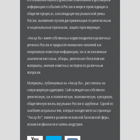
информации о событиях в России и мире и происходящих в
обществе процессах, консолидация мусульманской уммы
России, выявление случаев дискриминации по религиозным
и национальным признакам, защита прав верующих.
«Ансар.Ru» имеет собственных корреспондентов в различных
регионах России и предлагает вниманию читателей как
оперативную новостную информацию, так и эксклюзивные
аналитические статьи, обзоры, религиозно-богословские
материалы, мнения известных экспертов по различным
вопросам.
Материалы, публикуемые на «Ансар.Ru», рассчитаны на
самую широкую аудиторию. Сайт освещает как собственно
религиозную, так и политическую, экономическую, культурную,
общественную жизнь мусульман России и зарубежья. Одной из
наиболее актуальных тем, которые находят место на страницах
"Ансар.Ru", является развитие исламской банковской сферы,
исламских финансов и халяль-индустрии.