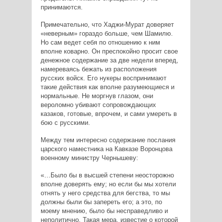
принимаются.
Примечательно, что Хаджи-Мурат доверяет
«неверным» гораздо больше, чем Шамилю.
Но сам ведет себя по отношению к ним
вполне коварно. Он преспокойно просит свое
денежное содержание за две недели вперед,
намереваясь бежать из расположения
русских войск. Его нукеры воспринимают
такие действия как вполне разумеющиеся и
нормальные. Не моргнув глазом, они
вероломно убивают сопровождающих
казаков, готовые, впрочем, и сами умереть в
бою с русскими.
Между тем интересно содержание послания
царского наместника на Кавказе Воронцова
военному министру Чернышеву:
«…Было бы в высшей степени неосторожно
вполне доверять ему; но если бы мы хотели
отнять у него средства для бегства, то мы
должны были бы запереть его; а это, по
моему мнению, было бы несправедливо и
неполитично. Такая мера, известие о которой