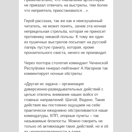
не приказал отвечать на выстрелы, тем более
что неприятель приостановился…».
Герой рассказа, так же как и неискушенный
читатель, не может понять, зачем эта ночная
неприцельная стрельба, которая не приносит
противнику никакой пользы. К тому же один
из пушечных выстрелов посылает на русский
лагерь пустую гранату, которая, кроме
пронзительного свиста, ничего не производит.
Через полтора столетия комендант Чеченской
Республики генерал-лейтенант А.Нагорнов так
комментирует ночные обстрелы:
«Другая их задача – организация
диверсионно-разведывательных действий с
целью отвлечь внимание наших войск от
главных направлений: Шатой, Ведено. Такие
действия мы постоянно ощущаем на себе:
практически ежедневно обстреливаются наши
комендатуры, КПП, опорные пункты – так
называемые блокпосты. Можно говорить не
только об активизации таких действий, но и об
их целенаправленности и даже