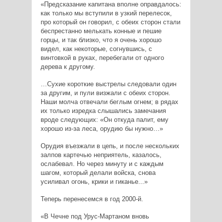
«Предсказание капитана вполне оправдалось:
как только мы вступили в узкий перелесок,
про который он говорил, с обеих сторон стали
беспрестанно мелькать конные и пешие
горцы, и так близко, что я очень хорошо
видел, как некоторые, согнувшись, с
винтовкой в руках, перебегали от одного
дерева к другому.
…Сухие короткие выстрелы следовали один
за другим, и пули визжали с обеих сторон.
Наши молча отвечали беглым огнем; в рядах
их только изредка слышались замечания
вроде следующих: «Он откуда палит, ему
хорошо из-за леса, орудию бы нужно…»
Орудия въезжали в цепь, и после нескольких
залпов картечью неприятель, казалось,
ослабевал. Но через минуту и с каждым
шагом, который делали войска, снова
усиливал огонь, крики и гиканье...»
Теперь перенесемся в год 2000-й.
«В Чечне под Урус-Мартаном вновь