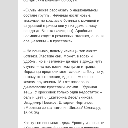
солдатским мнением об обуви:
«Обувь может рассказать о национальном
составе группы. Чеченцы носят новые,
тяжелые, но красивые ботинки с молнией и
шнуровкой (причем они у них даже в лесу
всегда до блеска начищены). Арабские
наемники ходят в резиновых галошах, а наши
спецназовцы – в кроссовках.
– Не понимаю, почему чеченцы так любят
ботинки. Жесткие они. Может, в горах и
удобны, но в «зеленке» да еще в дождь чуть
ступил – на них налип ком грязи и травы.
Иорданцы предпочитают галоши на босу ногу,
потому что те легкие, идешь – мягко по
кочкам пружинишь. Мы же поголовно
динамовские кроссовки носили... Удобная
вещь. У кроссовок только один недостаток –
белый цвет». (Екатерина Весельникова,
Владимир Новиков, Владлен Чертинов.
«Мертвые зоны» Евгения Шикова/ Смена.ру,
15.06.05).
Как тут не вспомнить деда Ерошку из повести
«Казаки», который всегда ходил в поршнях.