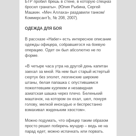
БТР пробил брешь в стене, в которую спецназ
бросил гранаты». (Юлия Рыбина, Сергей
Машкин. «Меч Аллаха» раздавили танком/
КоммерсантЪ, № 208, 2007).
ОДЕЖДА ДЛЯ БОЯ
В рассказе «Набег» есть интересное описание
одежды офицера, собравшегося на боевую
операцию. Одет он был абсолютно не по
форме.
«В четыре часа утра на другой день капитан
заехал за мной. На нем был старый истертый
сюртук без эполет, лезгинские широкие
штаны, белая папашка с опустившимся
пожелтевшим курпеем и незавидная
азиатская шашка через плечо. Беленький
маштачок, на котором он ехал, шел, понуря
голову, мелкой иноходью и беспрестанно
взмахивал жиденьким хвостом».
Можно подумать, что офицер таким образом
просто решил поберечь мундир – ведь не на
парад едет, можно испачкать или порвать.