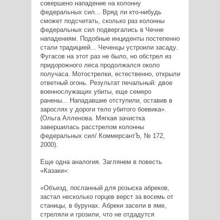
совершено нападение на колонну
федеральных сил... Вряд ли кто-нибудь
сможет подсчитать, сколько раз колонны
федеральных сил подвергались в Чечне
нападениям. Подобные инциденты постепенно
стали традицией... Чеченцы устроили засаду.
Фугасов на этот раз не было, но обстрел из
придорожного леса продолжался около
получаса. Мотострелки, естественно, открыли
ответный огонь. Результат печальный: двое
военнослужащих убиты, еще семеро
ранены... Нападавшие отступили, оставив в
зарослях у дороги тело убитого боевика».
(Ольга Алленова. Мягкая зачистка
завершилась расстрелом колонны
федеральных сил/ КоммерсантЪ, № 172,
2000).
Еще одна аналогия. Заглянем в повесть
«Казаки»:
«Объезд, посланный для розыска абреков,
застал несколько горцев верст за восемь от
станицы, в бурунах. Абреки засели в яме,
стреляли и грозили, что не отдадутся