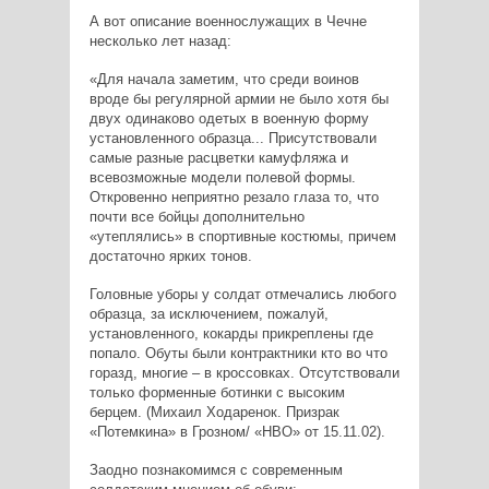
А вот описание военнослужащих в Чечне
несколько лет назад:
«Для начала заметим, что среди воинов
вроде бы регулярной армии не было хотя бы
двух одинаково одетых в военную форму
установленного образца... Присутствовали
самые разные расцветки камуфляжа и
всевозможные модели полевой формы.
Откровенно неприятно резало глаза то, что
почти все бойцы дополнительно
«утеплялись» в спортивные костюмы, причем
достаточно ярких тонов.
Головные уборы у солдат отмечались любого
образца, за исключением, пожалуй,
установленного, кокарды прикреплены где
попало. Обуты были контрактники кто во что
горазд, многие – в кроссовках. Отсутствовали
только форменные ботинки с высоким
берцем. (Михаил Ходаренок. Призрак
«Потемкина» в Грозном/ «НВО» от 15.11.02).
Заодно познакомимся с современным