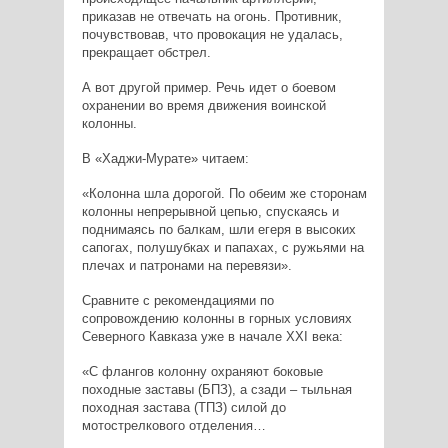
приказав не отвечать на огонь. Противник,
почувствовав, что провокация не удалась,
прекращает обстрел.
А вот другой пример. Речь идет о боевом
охранении во время движения воинской
колонны.
В «Хаджи-Мурате» читаем:
«Колонна шла дорогой. По обеим же сторонам
колонны непрерывной цепью, спускаясь и
поднимаясь по балкам, шли егеря в высоких
сапогах, полушубках и папахах, с ружьями на
плечах и патронами на перевязи».
Сравните с рекомендациями по
сопровождению колонны в горных условиях
Северного Кавказа уже в начале XXI века:
«С флангов колонну охраняют боковые
походные заставы (БПЗ), а сзади – тыльная
походная застава (ТПЗ) силой до
мотострелкового отделения…