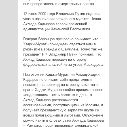
они превратились в смертельных врагов.
12 июня 2000 года Владимир Путин подписал
указ о назначении верховного муфтия Чечни
Ахмада Кадырова главой временной
администрации Чеченской Республики.
Генерал Воронцов прекрасно понимает, что
Хаджи-Мурат «принужден отдаться нам в
руки» из-за вражды с Шамилем. Точно так же
президент РФ Владимир Путин понимал, что
Ахмад Кадыров перешел на сторону
федеральных властей из-за угроз Масхадова.
При этом ни Хаджи-Мурат, ни Ахмад-Хаджи
Кадыров не считают себя предателями,
несмотря на переход на сторону заклятого
врага. Хаджи-Мурат спокойно принимает свое
«содержание» – пять золотых в день, а
Ахмад Кадыров распоряжается
ассигнованиями, поступающими из Москвы, и
получает президентскую зарплату вкупе со
всеми полагающимися льготами. Объяснение
можно найти в словах сына Ахмада Кадырова
– Рамзана, процитированных американской