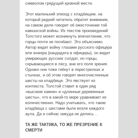
символом грядущей кровной мести.
Этот маленький эпизод с кладбищем, на
который редкий читатель обратит внимание,
на самом деле говорит об ожесточении той
кавказской войны. Из текстов произведений
Толстого может возникнуть впечатление, что
горцы почти не погибают. Это объяснимо.
Автор видит войну глазами русского офицера
или юнкера (кандидата в офицеры), он видит
умирающих русских солдат, но горцы,
скрывающиеся в лесу, вне его поля зрения.
Однако они тоже гибнут в перестрелках и
стычках, и об этом говорят многочисленные
шесты на кладбище. Это явствует из
контекста: Толстой ставит в один ряд
«высокие камни» и «длинные деревянные
шесты», что в какой-то мере уравнивает их
количественно. Надо учитывать, что такие
кладбища с шестами были возле каждого
аула. Да и сейчас никуда не делись…
ТА ЖЕ ТАКТИКА, ТО ЖЕ ПРЕЗРЕНИЕ К
СМЕРТИ