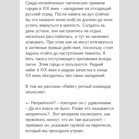
Среди излюбленных тактических приемов
горцев в XIX веке – нападение на отходящий
русский отряд. После набега на аул (сейчас
бы это назвали зачисткой) он должен до ночи
успеть вернуться в крепость. Солдаты за
день устали, они настроились на отдых,
несколько расслабились, и тут их начинают
атаковать. При этом они не могут втягиваться
в затяжные боевые действия, поскольку стоит
задача отойти до наступления темноты. А
бить такого отступающего противника всегда
легче. Этим горцы и пользуются. Редкий
набег в XIX веке и редкая зачистка в конце
XX века обходились без таких нападений.
В том же рассказе «Набег» ротный командир
объясняет:
«– Неприятеля? – повторил он с удивлением.
– Да его вовсе не было. Разве это называется
неприятель?.. Вот вечерком посмотрите, как
провожать начнут, что их там высыплет! –
прибавил он, указывая трубкой на перелесок,
который мы проходили утром».