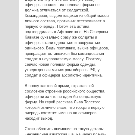
офицеры поняли – их полевая форма не
должна отличаться от солдатской.
Командиров, выделяющихся из общей массы
личного состава, противник отстреливает в
первую очередь. Потом эта истина
подтвердилась в Афганистане. На Северном
Кавказе буквально сразу же солдаты и
офицеры стали одеваться и вооружаться
одинаково. Ведь противник, выбив офицеров,
превращает оставшихся без командования
солдат в неуправляемую массу. Поэтому
сейчас новая полевая форма одежды,
утвержденная министром обороны РФ, у
солдат и офицеров абсолютно идентична.
В эпоху кастовой армии, отражавшей
сословное строение российского общества,
офицер ни за что не одел бы солдатскую
форму. Но герой рассказа Льва Толстого,
который отлично знает, что горцы в первую
очередь охотятся именно на офицеров,
находит выход.
Стоит обратить внимание на такую деталь:
«незавидная азиатская шашка через плечо».