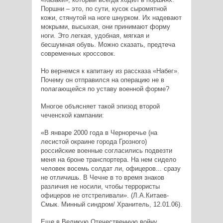
Поршни – это, по сути, кусок сыромятной
кожи, стянутой на ноге шнурком. Их надевают
мокрыми, высыхая, они принимают форму
ноги. Это легкая, удобная, мягкая и
бесшумная обувь. Можно сказать, предтеча
современных кроссовок.
Но вернемся к капитану из рассказа «Набег».
Почему он отправился на операцию не в
полагающейся по уставу военной форме?
Многое объясняет такой эпизод второй
чеченской кампании:
«В январе 2000 года в Черноречье (на
лесистой окраине города Грозного)
российские военные согласились подвезти
меня на броне транспортера. На нем сидело
человек восемь солдат ли, офицеров... сразу
не отличишь. В Чечне в то время знаков
различия не носили, чтобы террористы
офицеров не отстреливали». (Л.А.Китаев-
Смык. Минный синдром/ Хранитель, 12.01.06).
Еще в Великую Отечественную войну