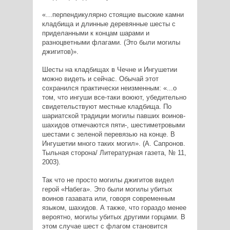
«…перпендикулярно стоящие высокие камни
кладбища и длинные деревянные шесты с
приделанными к концам шарами и
разноцветными флагами. (Это были могилы
джигитов)».
Шесты на кладбищах в Чечне и Ингушетии
можно видеть и сейчас. Обычай этот
сохранился практически неизменным: «...о
том, что ингуши все-таки воюют, убедительно
свидетельствуют местные кладбища. По
шариатской традиции могилы павших воинов-
шахидов отмечаются пяти-, шестиметровыми
шестами с зеленой перевязью на конце. В
Ингушетии много таких могил». (А. Сапронов.
Тыльная сторона/ Литературная газета, № 11,
2003).
Так что не просто могилы джигитов видел
герой «Набега». Это были могилы убитых
воинов газавата или, говоря современным
языком, шахидов. А также, что гораздо менее
вероятно, могилы убитых другими горцами. В
этом случае шест с флагом становится