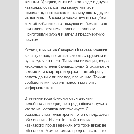
живыми. Урядник, бывший в объезде с двумя
казаками, остался там караулить их и
прислал одного казака в станицу звать других
на помощь... Чеченцы знали, что им не уйти,
и, чтоб избавиться от искушения бежать, они
связались ремнями, колено с коленом.
Приготовили ружья и запели предсмертную
песню».
Кстати, и ныне на Северном Кавказе боевики
зачастую предпочитают смерть с оружием в
руках сдаче в плен. Типичная ситуация, когда
несколько членов бандподполья блокируются
в доме или квартире и держат там оборону
вплоть до гибели последнего из них. Такими
сообщениями пестрят новостные ленты
информагентств.
В течение года фиксируются десятки
подобных эпизодов, но в редчайших случаях
кто-то из боевиков капитулирует. С
рациональной точки зрения, это не поддается
объяснению. И Лев Толстой в своих
кавказских произведениях это тоже никак не
объясняет. Можно только предполагать, что