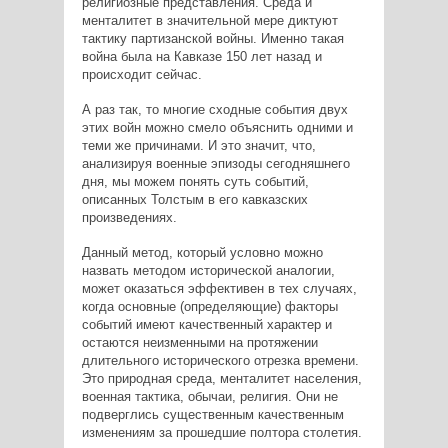
религиозные представления. Среда и
менталитет в значительной мере диктуют
тактику партизанской войны. Именно такая
война была на Кавказе 150 лет назад и
происходит сейчас.
А раз так, то многие сходные события двух
этих войн можно смело объяснить одними и
теми же причинами. И это значит, что,
анализируя военные эпизоды сегодняшнего
дня, мы можем понять суть событий,
описанных Толстым в его кавказских
произведениях.
Данный метод, который условно можно
назвать методом исторической аналогии,
может оказаться эффективен в тех случаях,
когда основные (определяющие) факторы
событий имеют качественный характер и
остаются неизменными на протяжении
длительного исторического отрезка времени.
Это природная среда, менталитет населения,
военная тактика, обычаи, религия. Они не
подверглись существенным качественным
изменениям за прошедшие полтора столетия.