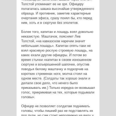
Толстой упоминает ее не зря. Офицеру
полагалась шашка высочайше утвержденного
образца. И противник, заметив характерные
очертания эфеса, сразу понял бы, кто перед
ним, хоть и в сюртуке без эполетов.
Более того, капитан и лошадь взял довольно
неказистую. Маштачок, поясняет Лев
Толстой, «на кавказском наречии значит
небольшая лошадь». Капитан опять-таки не
взял красивую рослую строевую лошадь, на
каких ехали другие офицеры. И потом во
время стычки «капитан в своем изношенном
сюртуке и взъерошенной шапочке, опустив
поводья белому маштачку и подкорчив на
коротких стременах ноги, молча стоял на
одном месте. (Солдаты так хорошо знали и
делали свое дело, что нечего было
приказывать им.) Только изредка он возвышал
голос, прикрикивая на тех, которые подымали
головы».
Офицер не позволяет солдатам поднимать
головы, чтобы лишний раз не подставлять их
под пули, но сам стоит неподвижно на виду у