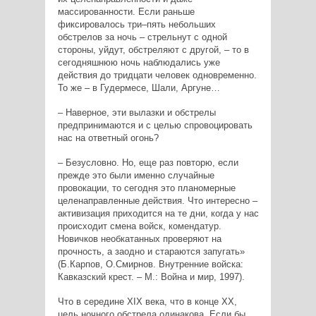
массированности. Если раньше
фиксировалось три–пять небольших
обстрелов за ночь – стрельнут с одной
стороны, уйдут, обстреляют с другой, – то в
сегодняшнюю ночь наблюдались уже
действия до тридцати человек одновременно.
То же – в Гудермесе, Шали, Аргуне…
– Наверное, эти вылазки и обстрелы
предпринимаются и с целью спровоцировать
нас на ответный огонь?
– Безусловно. Но, еще раз повторю, если
прежде это были именно случайные
провокации, то сегодня это планомерные
целенаправленные действия. Что интересно –
активизация приходится на те дни, когда у нас
происходит смена войск, комендатур.
Новичков необкатанных проверяют на
прочность, а заодно и стараются запугать»
(Б.Карпов, О.Смирнов. Внутренние войска:
Кавказский крест. – М.: Война и мир, 1997).
Что в середине XIX века, что в конце ХХ,
цель ночного обстрела одинакова. Если бы