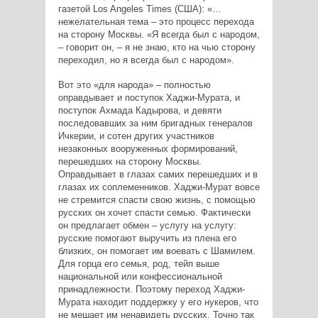
газетой Los Angeles Times (США): «…
нежелательная тема – это процесс перехода
на сторону Москвы. «Я всегда был с народом,
– говорит он, – я не знаю, кто на чью сторону
переходил, но я всегда был с народом».
Вот это «для народа» – полностью
оправдывает и поступок Хаджи-Мурата, и
поступок Ахмада Кадырова, и девяти
последовавших за ним бригадных генералов
Ичкерии, и сотен других участников
незаконных вооруженных формирований,
перешедших на сторону Москвы.
Оправдывает в глазах самих перешедших и в
глазах их соплеменников. Хаджи-Мурат вовсе
не стремится спасти свою жизнь, с помощью
русских он хочет спасти семью. Фактически
он предлагает обмен – услугу на услугу:
русские помогают выручить из плена его
близких, он помогает им воевать с Шамилем.
Для горца его семья, род, тейп выше
национальной или конфессиональной
принадлежности. Поэтому переход Хаджи-
Мурата находит поддержку у его нукеров, что
не мешает им ненавидеть русских. Точно так