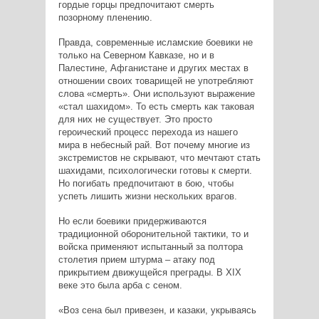
гордые горцы предпочитают смерть
позорному пленению.
Правда, современные исламские боевики не
только на Северном Кавказе, но и в
Палестине, Афганистане и других местах в
отношении своих товарищей не употребляют
слова «смерть». Они используют выражение
«стал шахидом». То есть смерть как таковая
для них не существует. Это просто
героический процесс перехода из нашего
мира в небесный рай. Вот почему многие из
экстремистов не скрывают, что мечтают стать
шахидами, психологически готовы к смерти.
Но погибать предпочитают в бою, чтобы
успеть лишить жизни нескольких врагов.
Но если боевики придерживаются
традиционной оборонительной тактики, то и
войска применяют испытанный за полтора
столетия прием штурма – атаку под
прикрытием движущейся преграды. В XIX
веке это была арба с сеном.
«Воз сена был привезен, и казаки, укрываясь