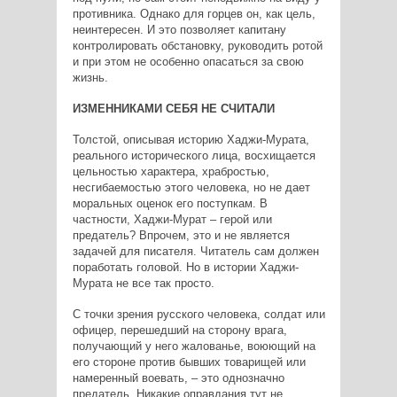
противника. Однако для горцев он, как цель,
неинтересен. И это позволяет капитану
контролировать обстановку, руководить ротой
и при этом не особенно опасаться за свою
жизнь.
ИЗМЕННИКАМИ СЕБЯ НЕ СЧИТАЛИ
Толстой, описывая историю Хаджи-Мурата,
реального исторического лица, восхищается
цельностью характера, храбростью,
несгибаемостью этого человека, но не дает
моральных оценок его поступкам. В
частности, Хаджи-Мурат – герой или
предатель? Впрочем, это и не является
задачей для писателя. Читатель сам должен
поработать головой. Но в истории Хаджи-
Мурата не все так просто.
С точки зрения русского человека, солдат или
офицер, перешедший на сторону врага,
получающий у него жалованье, воюющий на
его стороне против бывших товарищей или
намеренный воевать, – это однозначно
предатель. Никакие оправдания тут не