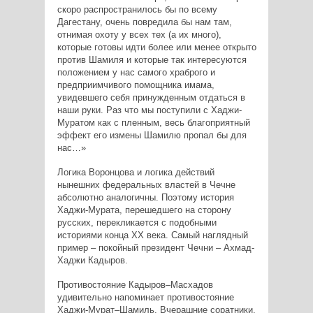
скоро распространилось бы по всему
Дагестану, очень повредила бы нам там,
отнимая охоту у всех тех (а их много),
которые готовы идти более или менее открыто
против Шамиля и которые так интересуются
положением у нас самого храброго и
предприимчивого помощника имама,
увидевшего себя принужденным отдаться в
наши руки. Раз что мы поступили с Хаджи-
Муратом как с пленным, весь благоприятный
эффект его измены Шамилю пропал бы для
нас…»
Логика Воронцова и логика действий
нынешних федеральных властей в Чечне
абсолютно аналогичны. Поэтому история
Хаджи-Мурата, перешедшего на сторону
русских, перекликается с подобными
историями конца ХХ века. Самый наглядный
пример – покойный президент Чечни – Ахмад-
Хаджи Кадыров.
Противостояние Кадыров–Масхадов
удивительно напоминает противостояние
Хаджи-Мурат–Шамиль. Вчерашние соратники,