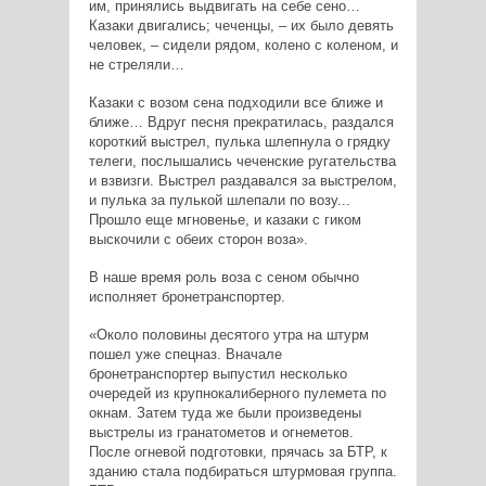
им, принялись выдвигать на себе сено…
Казаки двигались; чеченцы, – их было девять
человек, – сидели рядом, колено с коленом, и
не стреляли…
Казаки с возом сена подходили все ближе и
ближе… Вдруг песня прекратилась, раздался
короткий выстрел, пулька шлепнула о грядку
телеги, послышались чеченские ругательства
и взвизги. Выстрел раздавался за выстрелом,
и пулька за пулькой шлепали по возу...
Прошло еще мгновенье, и казаки с гиком
выскочили с обеих сторон воза».
В наше время роль воза с сеном обычно
исполняет бронетранспортер.
«Около половины десятого утра на штурм
пошел уже спецназ. Вначале
бронетранспортер выпустил несколько
очередей из крупнокалиберного пулемета по
окнам. Затем туда же были произведены
выстрелы из гранатометов и огнеметов.
После огневой подготовки, прячась за БТР, к
зданию стала подбираться штурмовая группа.