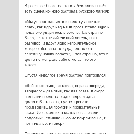
В рассказе Льва Толстого «Разжалованный»
есть сцена ночного обстрела русского лагеря:
«Мы уже хотели идти в палатку ложиться
спать, как вдруг над нами просвистело ядро и
недалеко ударилось в землю. Так странно
было, – этот тихий спящий лагерь, наш
разговор, и вдруг ядро неприятельское,
которое, бог знает откуда, влетело в
середину наших палаток, – так странно, что я
долго не мог дать себе отчета, что это
такое».
Спустя недолгое время обстрел повторился:
«Действительно, во мраке, справа впереди,
загорелось два огня, как два глаза, и скоро
над нами пролетело одно ядро и одна,
должно быть наша, пустая граната,
производившая громкий и пронзительный
свист. Из соседних палаток повылезали
солдатики, слышно было их покрякиванье, и
потягиванье, и говор».
Примечательно, что «начальник артиллерии