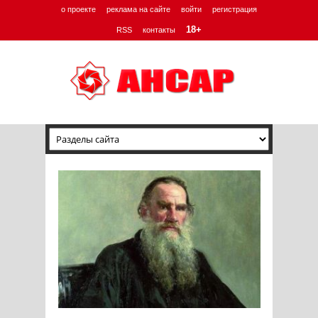
о проекте
реклама на сайте
войти
регистрация
18+
RSS
контакты