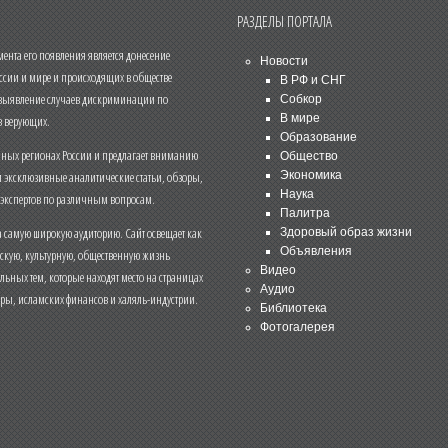
РАЗДЕЛЫ ПОРТАЛА
нта его появления является донесение
Новости
ссии и мире и происходящих в обществе
В РФ и СНГ
 выявление случаев дискриминации по
Собкор
В мире
 верующих.
Образование
чных регионах России и предлагает вниманию
Общество
и эксклюзивные аналитические статьи, обзоры,
Экономика
Наука
 экспертов по различным вопросам.
Палитра
 самую широкую аудиторию. Сайт освещает как
Здоровый образ жизни
Объявления
ескую, культурную, общественную жизнь
Видео
льных тем, которые находят место на страницах
Аудио
еры, исламских финансов и халяль-индустрии.
Библиотека
Фотогалерея