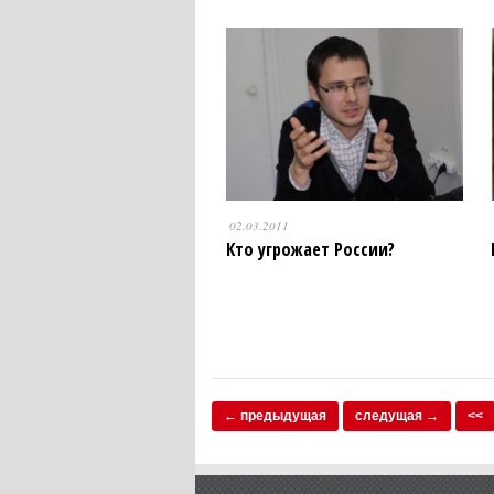
02.03.2011
Кто угрожает России?
← предыдущая
следущая →
<<