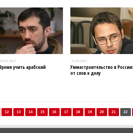
18.02.2011
13.02.2011
Время учить арабский
Уммастроительство в России
от слов к делу
12
13
14
15
16
17
18
19
20
21
22