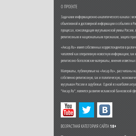
О ПРОЕКТЕ
Задачами информационно-аналитического канала с моме
объективной и достоверной информации о событиях в Ро
процессах, консолидация мусульманской уммы России,
религиозным и национальным признакам, защита прав
«Ансар.Ru» имеет собственных корреспондентов в разли
читателей как оперативную новостную информацию, так 
религиозно-богословские материалы, мнения известных
Материалы, публикуемые на «Ансар.Ru», рассчитаны на
собственно религиозную, так и политическую, экономич
мусульман России и зарубежья. Одной из наиболее актуа
"Ансар.Ru", является развитие исламской банковской сф
ВОЗРАСТНАЯ КАТЕГОРИЯ САЙТА
18+