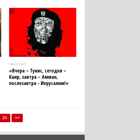
06.02.2011
:
«Вчера – Тунис, сегодня –
Каир, завтра – Амман,
послезавтра - Иерусалим!»
23
>>