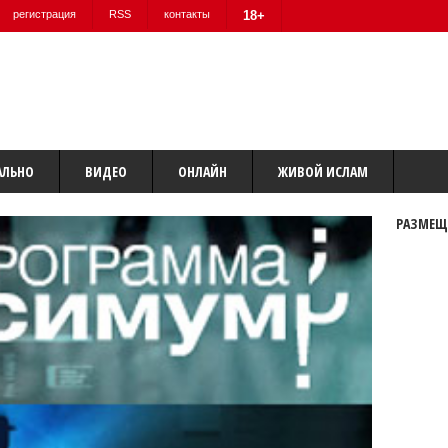
регистрация
RSS
контакты
18+
АЛЬНО
ВИДЕО
ОНЛАЙН
ЖИВОЙ ИСЛАМ
РАЗМЕЩ