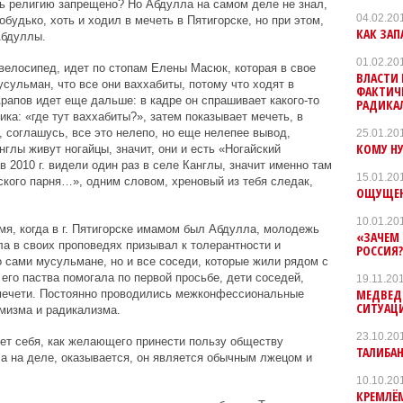
ь религию запрещено? Но Абдулла на самом деле не знал,
04.02.20
обудько, хоть и ходил в мечеть в Пятигорске, но при этом,
КАК ЗАП
Абдуллы.
01.02.20
велосипед, идет по стопам Елены Масюк, которая в свое
ВЛАСТИ 
сульман, что все они ваххабиты, потому что ходят в
ФАКТИЧ
рапов идет еще дальше: в кадре он спрашивает какого-то
РАДИКА
ка: «где тут ваххабиты?», затем показывает мечеть, в
, соглашусь, все это нелепо, но еще нелепее вывод,
25.01.20
КОМУ НУ
нглы живут ногайцы, значит, они и есть «Ногайский
 2010 г. видели один раз в селе Канглы, значит именно там
15.01.20
ского парня…», одним словом, хреновый из тебя следак,
ОЩУЩЕН
10.01.20
мя, когда в г. Пятигорске имамом был Абдулла, молодежь
«ЗАЧЕМ 
а в своих проповедях призывал к толерантности и
РОССИЯ
 сами мусульмане, но и все соседи, которые жили рядом с
его паства помогала по первой просьбе, дети соседей,
19.11.20
МЕДВЕД
 мечети. Постоянно проводились межконфессиональные
СИТУАЦИ
мизма и радикализма.
23.10.20
ет себя, как желающего принести пользу обществу
ТАЛИБА
., а на деле, оказывается, он является обычным лжецом и
10.10.20
КРЕМЛЁМ