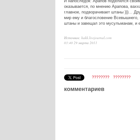
И напоследок: Арапов поделился своими
оказывается, по мнению Арапова, вахха
главное, подворачивает штаны )))… Др
мир ему и благословение Всевышнего, 
штаны и завещал это мусульманам, и е
Источник: hakk.livejournal.com
03:40 29 марта 2011
????????
????????
комментариев