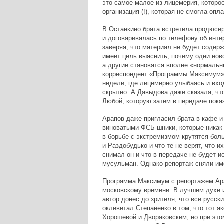
это самое малое из лицемерия, которо
организация (!), которая не смогла опла
В Останкино брата встретила продюсе
и договаривалась по телефону об инте
заверяя, что материал не будет содер
имеет цель выяснить, почему одни но
а другие становятся вполне «нормаль
корреспондент «Программы Максимум»,
недели, где лицемерно улыбаясь и вхо
скрытно. А Давыдова даже сказала, ч
Любой, которую затем в передаче пока
Арапов даже пригласил брата в кафе и 
виноватыми ФСБ-шники, которые никак н
в борьбе с экстремизмом крутятся бол
и Раздобудько и что те не верят, что 
снимал он и что в передаче не будет 
мусульман. Однако репортаж сняли име
Программа Максимум с репортажем Арап
московскому времени. В лучшем духе 
автор донес до зрителя, что все русск
оклеветал Степаненко в том, что тот 
Хорошевой и Двораковским, но при этом