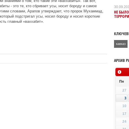
 знаниями о том, кто такие эти «ваххабиты». Так вот,
биты - это те, кто сбривает усы, носит бороду и самое
30.09.20
угими словами, Арапов утверждает, что пророк Мухаммад,
НЕ БЫЛО
ТЕРРОР
который подстригал усы, носил бороду и носил короткие
сть главный «ваххабит».
КЛЮЧЕВ
кавказ
АРХИВ Р
Пн
27
3
10
17
24