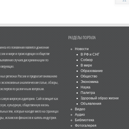
31
РАЗДЕЛЫ ПОРТАЛА
нта его появления является донесение
Новости
ссии и мире и происходящих в обществе
В РФ и СНГ
 выявление случаев дискриминации по
Собкор
В мире
 верующих.
Образование
чных регионах России и предлагает вниманию
Общество
и эксклюзивные аналитические статьи, обзоры,
Экономика
Наука
 экспертов по различным вопросам.
Палитра
 самую широкую аудиторию. Сайт освещает как
Здоровый образ жизни
Объявления
ескую, культурную, общественную жизнь
Видео
льных тем, которые находят место на страницах
Аудио
еры, исламских финансов и халяль-индустрии.
Библиотека
Фотогалерея