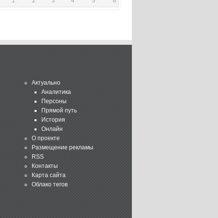
1
2
3
4
5
6
Актуально
Аналитика
Персоны
Прямой путь
История
Онлайн
О проекте
Размещение рекламы
RSS
Контакты
Карта сайта
Облако тегов