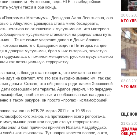
е они проявили. Ну конечно, ведь НТВ - наибеднейшая
тить услуги такси в оба конца.
20.03.20
р «Программы Максимум» - Давыдова Алла Леонтьевна, она
КТО УП
рвью с Абдуллой. Давыдова стала мило беседовать,
жать негатива по отношению к мусульманам, что материал
вообращенные мусульмане становятся на радикальный путь,
ными»… Те же самые уверения давал и Денис Арапов-
 который вместе с Давыдовой ездил в Пятигорск на две
дя в доверие мусульман, брал у них интервью, зачастую
то подружилась с пожилой женщиной, русской мусульманкой
зали как потенциальную террористку.
за чаем, в беседе стал говорить, что считает во всем
е идут на контакт, что это все выгодно именно им, так как
03.03.20
ьшие деньги. Сказал, что общался с родителями Хорошевой
ЧТО НА
их дети совершили эти теракты. Арапов уверил, что передачу
исламофобии, необъективных и необоснованных нападок на
нно в таком ракурсе, он просто «пропах» исламофобией.
ова вышла на НТВ 26 марта 2011 г., в 19.55 по
ЕЩЕ НОВ
исламофобского жанра, на протяжении всего репортажа,
ие мусульмане рано или поздно станут террористами,
21.02.20
якобы знал и был причиной принятия Ислама Раздобудько,
ДЖАМАА
ОБЩЕСТ
 якобы «отнекивался». Тут напрашивается вопрос, а что,