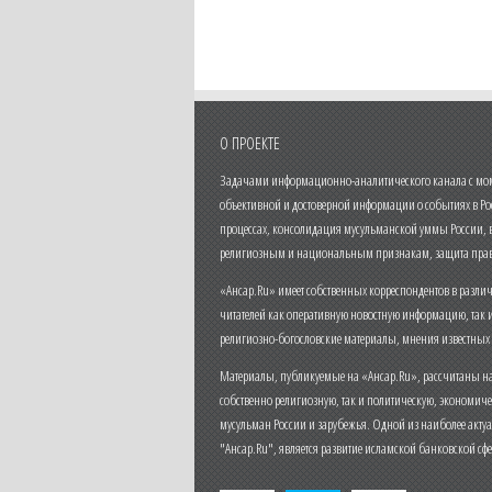
О ПРОЕКТЕ
Задачами информационно-аналитического канала с моме
объективной и достоверной информации о событиях в Ро
процессах, консолидация мусульманской уммы России,
религиозным и национальным признакам, защита прав
«Ансар.Ru» имеет собственных корреспондентов в разли
читателей как оперативную новостную информацию, так 
религиозно-богословские материалы, мнения известных
Материалы, публикуемые на «Ансар.Ru», рассчитаны на
собственно религиозную, так и политическую, экономич
мусульман России и зарубежья. Одной из наиболее актуа
"Ансар.Ru", является развитие исламской банковской сф