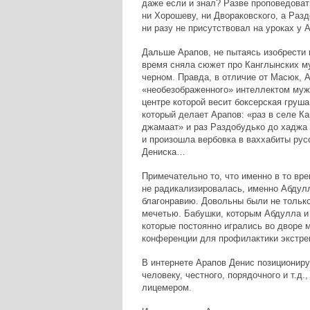
даже если и знал? Разве проповедоват
ни Хорошеву, ни Двораковского, а Разд
ни разу не присутствовал на уроках у 
Дальше Арапов, не пытаясь изобрести 
время сняла сюжет про Канглынских му
черном. Правда, в отличие от Масюк, А
«необезображенного» интеллектом мужи
центре которой весит боксерская груша
который делает Арапов: «раз в селе Ка
джамаат» и раз Раздобудько до хаджа в
и произошла вербовка в ваххабиты рус
Дениска…
Примечательно то, что именно в то вре
не радикализировалась, именно Абдулл
благонравию. Довольны были не только
мечетью. Бабушки, которым Абдулла и 
которые постоянно игрались во дворе
конференции для профилактики экстре
В интернете Арапов Денис позициониру
человеку, честного, порядочного и т.д
лицемером.