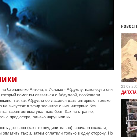
НОВОСТ
ники
21.03.20
на Степаненко Антона, в Исламе - Абдуллу, наконец-то они
ДАГЕСТА
 который помог им связаться с Абдуллой, пообещали
нкино, так как Абдулла согласился дать интервью, только
о не выпустят в эфир заснятое с ним интервью без
нта, гарантом выступал наш брат. Как ни странно,
исью продюсера, однако нарушили их.
ать договора (как это неудивительно): сначала сказали,
ы оплатить такси, затем оплатили только в одну сторону. Но