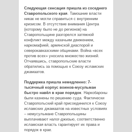
Следующая сенсация пришла из соседнего
Ставропольского края
. Тамошние власти
никак не могли справиться с внутренним
кризисом. В отсутствие внимания Центра
(которому было не до регионов) на
Ставропольщине разгорелся затяжной
конфликт между казачьим движением,
наркомафией, армянской диаспорой и
северокавказскими общинами. Война «всех
против всех» уносила множество жизней.
Отчаявшись, ставропольские власти
обратились за помощью к Союзу исламских
джамаатов.
Поддержка пришла немедленно: 7­
тысячный корпус воинов­-мусульман
быстро навёл в крае порядок
. Наркобароны
были казнены по решению суда. Фактически
Ставропольский край присоединился к Союзу
исламских джамаатов на известных условиях
– немусульмане Ставропольщины
выплачивают налог-­джизью, соответственно
исламская власть гарантирует их права и
порядок в крае.