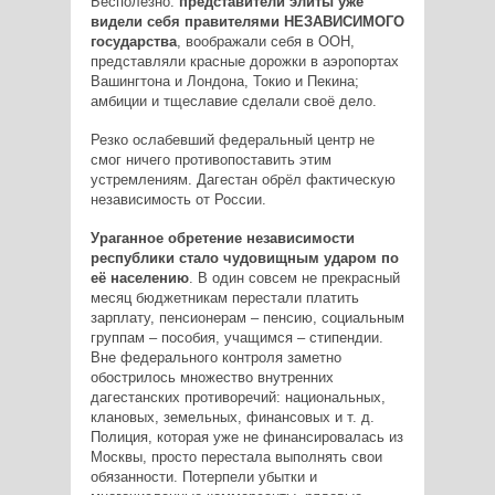
Бесполезно:
представители элиты уже
видели себя правителями НЕЗАВИСИМОГО
государства
, воображали себя в ООН,
представляли красные дорожки в аэропортах
Вашингтона и Лондона, Токио и Пекина;
амбиции и тщеславие сделали своё дело.
Резко ослабевший федеральный центр не
смог ничего противопоставить этим
устремлениям. Дагестан обрёл фактическую
независимость от России.
Ураганное обретение независимости
республики стало чудовищным ударом по
её населению
. В один совсем не прекрасный
месяц бюджетникам перестали платить
зарплату, пенсионерам – пенсию, социальным
группам – пособия, учащимся – стипендии.
Вне федерального контроля заметно
обострилось множество внутренних
дагестанских противоречий: национальных,
клановых, земельных, финансовых и т. д.
Полиция, которая уже не финансировалась из
Москвы, просто перестала выполнять свои
обязанности. Потерпели убытки и