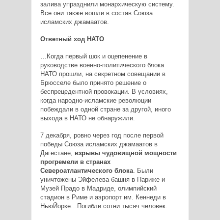
залива упразднили монархическую систему.
Все они также вошли в состав Союза
исламских джамаатов.
Ответный ход НАТО
…Когда первый шок и оцепенение в
руководстве военно­-политического блока
НАТО прошли, на секретном совещании в
Брюсселе было принято решение о
беспрецедентной провокации. В условиях,
когда народно­-исламские революции
побеждали в одной стране за другой, иного
выхода в НАТО не обнаружили.
7 декабря, ровно через год после первой
победы Союза исламских джамаатов в
Дагестане,
взрывы чудовищной мощности
прогремели в странах
Североатлантического блока
. Были
уничтожены Эйфелева башня в Париже и
Музей Прадо в Мадриде, олимпийский
стадион в Риме и аэропорт им. Кеннеди в
Нью­Йорке…Погибли сотни тысяч человек.