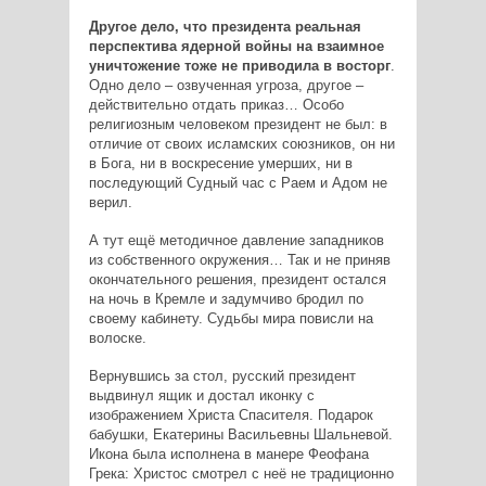
Другое дело, что президента реальная
перспектива ядерной войны на взаимное
уничтожение тоже не приводила в восторг
.
Одно дело – озвученная угроза, другое –
действительно отдать приказ… Особо
религиозным человеком президент не был: в
отличие от своих исламских союзников, он ни
в Бога, ни в воскресение умерших, ни в
последующий Судный час с Раем и Адом не
верил.
А тут ещё методичное давление западников
из собственного окружения… Так и не приняв
окончательного решения, президент остался
на ночь в Кремле и задумчиво бродил по
своему кабинету. Судьбы мира повисли на
волоске.
Вернувшись за стол, русский президент
выдвинул ящик и достал иконку с
изображением Христа ­Спасителя. Подарок
бабушки, Екатерины Васильевны Шальневой.
Икона была исполнена в манере Феофана
Грека: Христос смотрел с неё не традиционно