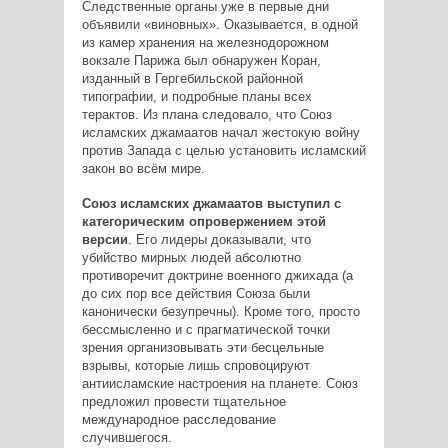
Следственные органы уже в первые дни
объявили «виновных». Оказывается, в одной
из камер хранения на железнодорожном
вокзале Парижа был обнаружен Коран,
изданный в Гергебильской районной
типографии, и подробные планы всех
терактов. Из плана следовало, что Союз
исламских джамаатов начал жестокую войну
против Запада с целью установить исламский
закон во всём мире.
Союз исламских джамаатов выступил с
категорическим опровержением этой
версии
. Его лидеры доказывали, что
убийство мирных людей абсолютно
противоречит доктрине военного джихада (а
до сих пор все действия Союза были
канонически безупречны). Кроме того, просто
бессмысленно и с прагматической точки
зрения организовывать эти бесцельные
взрывы, которые лишь спровоцируют
антиисламские настроения на планете. Союз
предложил провести тщательное
международное расследование
случившегося.