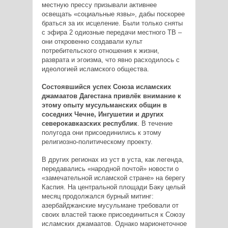
местную прессу призывали активнее
освещать «социальные язвы», дабы поскорее
браться за их исцеление. Были только сняты
с эфира 2 одиозные передачи местного ТВ –
они откровенно создавали культ
потребительского отношения к жизни,
разврата и эгоизма, что явно расходилось с
идеологией исламского общества.
Состоявшийся успех Союза исламских
джамаатов Дагестана привлёк внимание к
этому опыту мусульманских общин в
соседних Чечне, Ингушетии и других
северокавказских республик
. В течение
полугода они присоединились к этому
религиозно­-политическому проекту.
В других регионах из уст в уста, как легенда,
передавались «народной почтой» новости о
«замечательной исламской стране» на берегу
Каспия. На центральной площади Баку целый
месяц продолжался бурный митинг:
азербайджанские мусульмане требовали от
своих властей также присоединиться к Союзу
исламских джамаатов. Однако марионеточное