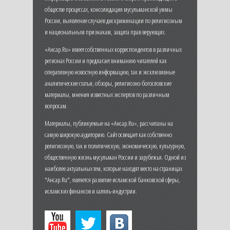
обществе процессах, консолидация мусульманской уммы
России, выявление случаев дискриминации по религиозным
и национальным признакам, защита прав верующих.
«Ансар.Ru» имеет собственных корреспондентов в различных
регионах России и предлагает вниманию читателей как
оперативную новостную информацию, так и эксклюзивные
аналитические статьи, обзоры, религиозно-богословские
материалы, мнения известных экспертов по различным
вопросам.
Материалы, публикуемые на «Ансар.Ru», рассчитаны на
самую широкую аудиторию. Сайт освещает как собственно
религиозную, так и политическую, экономическую, культурную,
общественную жизнь мусульман России и зарубежья. Одной из
наиболее актуальных тем, которые находят место на страницах
"Ансар.Ru", является развитие исламской банковской сферы,
исламских финансов и халяль-индустрии.