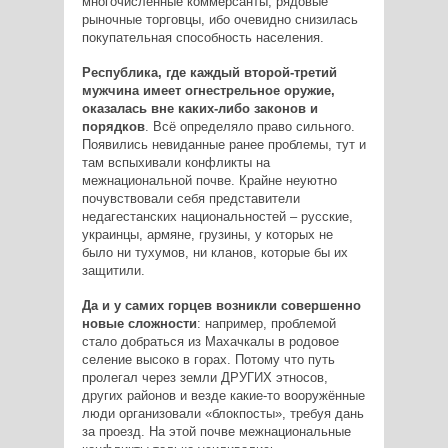
многочисленные коммерсанты, рядовые
рыночные торговцы, ибо очевидно снизилась
покупательная способность населения.
Республика, где каждый второй-­третий
мужчина имеет огнестрельное оружие,
оказалась вне каких­-либо законов и
порядков
. Всё определяло право сильного.
Появились невиданные ранее проблемы, тут и
там вспыхивали конфликты на
межнациональной почве. Крайне неуютно
почувствовали себя представители
недагестанских национальностей – русские,
украинцы, армяне, грузины, у которых не
было ни тухумов, ни кланов, которые бы их
защитили.
Да и у самих горцев возникли совершенно
новые сложности
: например, проблемой
стало добраться из Махачкалы в родовое
селение высоко в горах. Потому что путь
пролегал через земли ДРУГИХ этносов,
других районов и везде какие­-то вооружённые
люди организовали «блок­посты», требуя дань
за проезд. На этой почве межнациональные