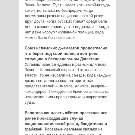
Закон Аллаха. Пусть будет хоть какой­-нибудь
закон, но только не беспредел, когда
дагестанцы разных национальностей режут
друг друга, когда русских грабят среди бела
дня, а женщин насилуют в подъездах…Когда
нет даже коррумпированной полиции, куда
можно было бы позвонить».
Союз исламских джамаатов провозгласил,
что берёт под свой полный контроль
ситуацию в беспредельном Дагестане
.
Устанавливается единый и равный для всех
Закон – Исламский шариат. Что касается
власти, то её избрали на съезде, куда каждый
джамааат делегировал авторитетных
представителей – имамов, алимов, амиров-­
командиров. Немедленно были организованы
исламские силы правопорядка и шариатские
суды.
Религиозная власть жёстко пресекала все
ранее происходившие случаи
националистической резни, бандитизма и
грабежей
. Кровавые удельные князьки на
местах, которые отказались подчиниться