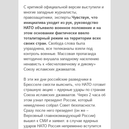
С критикой официальной версии выступили и
многие западные журналисты,
правозащитники, эксперты.
Чувствуя, что
инициатива уходит из рук, руководство
НАТО объявило военное положение и на
этом основании фактически ввело
тоталитарный режим на территории всех
своих стран.
Свобода слова была
упразднена, все телеканалы взяли под
контроль военные. Массовая пропаганда
методично внушала западному населению
ненависть к «бесчеловечному и дикому»
Союзу исламских джамаатов.
В эти же дни российские разведчики в
Брюсселе смогли выяснить, что НАТО готовит
страшную акцию – ядерные удары по странам
Союза исламских джамаатов. Через 2 часа об
этом узнал президент России, который
немедленно собрал Совет безопасности.
Сразу после него президент (он же –
Верховный главнокомандующий России)
вышел к СМИ и заявил: в случае ядерных
ударов НАТО Россия непременно вступится