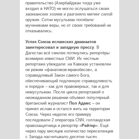
правительство (Азербайджан тогда уже
входил в НАТО) не могло ослушаться своих
заокеанских хозяев и разгоняло митинг силой
оружия. Сотни мусульман погибали
мучениками веры, но от своих требований не
отказывались.
Успех Союза исламских джамаатов
заинтересовал и западную прессу
. В
Дагестан всё смелее потянулись репортёры
всемирно известных СМИ. Их честные
репортажи убеждали: на Кавказе установлен
не режим «фанатиков­-мракобесов», а
справедливый Закон самого Бога,
обеспечивающий подлинную справедливость
и порядок – как для правоверных, так и для
немусульман. После цикла репортажей о
неожиданном решении объявил популярный
британский журналист
Пол Адамс
– он
принял ислам и остался жить на территории
Союза. Через неделю его примеру
последовали 2 оператора CNN, голландская
правозащитница и репортёр «
Рейтер
». Ещё
через пару месяцев количество переселенцев
с Запада насчитывало десятки тысяч.