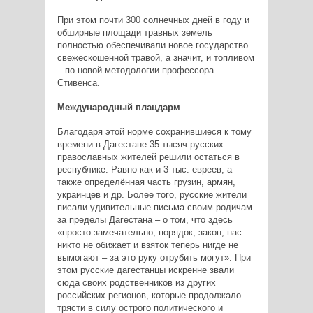
При этом почти 300 солнечных дней в году и
обширные площади травных земель
полностью обеспечивали новое государство
свежескошенной травой, а значит, и топливом
– по новой методологии профессора
Стивенса.
Международный плацдарм
Благодаря этой норме сохранившиеся к тому
времени в Дагестане 35 тысяч русских
православных жителей решили остаться в
республике. Равно как и 3 тыс. евреев, а
также определённая часть грузин, армян,
украинцев и др. Более того, русские жители
писали удивительные письма своим родичам
за пределы Дагестана – о том, что здесь
«просто замечательно, порядок, закон, нас
никто не обижает и взяток теперь нигде не
вымогают – за это руку отрубить могут». При
этом русские дагестанцы искренне звали
сюда своих родственников из других
российских регионов, которые продолжало
трясти в силу острого политического и