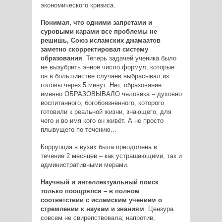
экономического кризиса.
Понимая, что одними запретами и
суровыми карами все проблемы не
решишь, Союз исламских джамаатов
заметно скорректировал систему
образования
. Теперь задачей ученика было
не вызубрить энное число формул, которые
он в большинстве случаев выбрасывал из
головы через 5 минут. Нет, образование
именно ОБРАЗОВЫВАЛО человека – духовно
воспитанного, богобоязненного, которого
готовили к реальной жизни, знающего, для
чего и во имя кого он живёт. А не просто
плывущего по течению…
Коррупция в вузах была преодолена в
течение 2 месяцев – как устрашающими, так и
административными мерами.
Научный и интеллектуальный поиск
только поощрялся – в полном
соответствии с исламским учением о
стремлении к наукам и знаниям
. Цензура
совсем не свирепствовала; напротив,