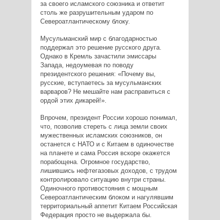
за своего исламского союзника и ответит
столь же разрушительным ударом по
Североатлантическому блоку.
Мусульманский мир с благодарностью
поддержал это решение русского друга.
Однако в Кремль зачастили эмиссары
Запада, недоумевая по поводу
президентского решения: «Почему вы,
русские, вступаетесь за мусульманских
варваров? Не мешайте нам расправиться с
ордой этих дикарей!».
Впрочем, президент России хорошо понимал,
что, позволив стереть с лица земли своих
мужественных исламских союзников, он
останется с НАТО и с Китаем в одиночестве
на планете и сама Россия вскоре окажется
порабощена. Огромное государство,
лишившись нефтегазовых доходов, с трудом
контролировало ситуацию внутри страны.
Одиночного противостояния с мощным
Североатлантическим блоком и нагулявшим
территориальный аппетит Китаем Российская
Федерация просто не выдержала бы.