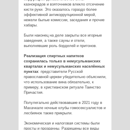
казнокрадов и взяточников влекло отсечение
кисти руки. Это оказалось гораздо более
эффективной антикоррупционной мерой,
нежели былые комиссии, заседания и прочие
хабары.
Были наконец на деле закрыты все игорные
заведения, а также сауны и отели,
выполнявшие роль борделей и притонов.
Реализация спиртных напитков
сохранилась только в немусульманских
кварталах и немусульманских населённых
пунктах
: представители Русской
православной церкви убедительно объяснили,
что использование вина обязательно, к
примеру, в христианском ритуале Таинство
Причастия.
Полулегально действовавшие в 2021 году в
Махачкале ночные клубы гомосексуалистов и
лесбиянок также прикрыли.
Экономическая и налоговая системы были
просты и прозрачны. Разрешены все виды