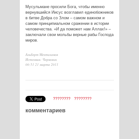
Мусульмане просили Бога, чтобы именно
вернувшийся Иисус возглавил единобожников
в битве Добра со Злом – самом важном и
самом принципиальном сражении в истории
человечества. «И да поможет нам Аллах!» –
заключали свои мольбы верные рабы Господа
миров.
Альберт Мехтиханов
Источник: Черновик
00:51 21 марта 2011
????????
????????
комментариев