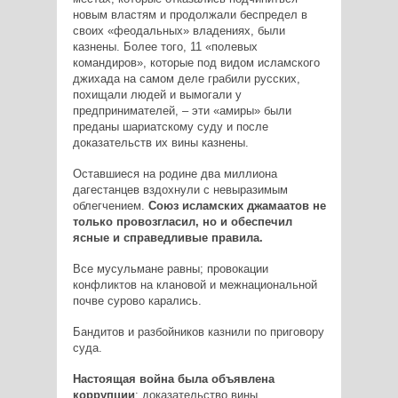
новым властям и продолжали беспредел в
своих «феодальных» владениях, были
казнены. Более того, 11 «полевых
командиров», которые под видом исламского
джихада на самом деле грабили русских,
похищали людей и вымогали у
предпринимателей, – эти «амиры» были
преданы шариатскому суду и после
доказательств их вины казнены.
Оставшиеся на родине два миллиона
дагестанцев вздохнули с невыразимым
облегчением.
Союз исламских джамаатов не
только провозгласил, но и обеспечил
ясные и справедливые правила.
Все мусульмане равны; провокации
конфликтов на клановой и межнациональной
почве сурово карались.
Бандитов и разбойников казнили по приговору
суда.
Настоящая война была объявлена
коррупции
: доказательство вины