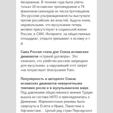
бескровным. В течение года были убиты
только 18 исламских проповедников и 79
фанатиков-­скинхедов из числа бунтовщиков.
Эти русские ультранационалисты выступали
против российских же властей, будучи очень
недовольными, что мусульмане теперь
активно присутствуют в социальной жизни
России, в СМИ, Интернете, на общественных
площадках, открыто призывают к исламу и т.
д.
Сама Россия стала для Союза исламских
джамаатов
«страной договора». Это
означало, что убийство россиян запрещено
для мусульман, а нарушивший этот запрет
«не почувствует благоухания Рая».
Популярность и авторитет Союза
исламских джамаатов невероятными
темпами росли и в мусульманском мире
.
Под давлением общественного мнения Турция
вышла из состава НАТО и присоединилась к
Движению. Марионеточные режимы были
свергнуты в Египте и Ираке, Пакистане и
Афганистане… Целый ряд стран Персидского