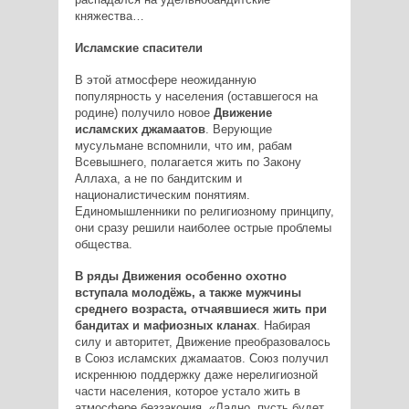
княжества…
Исламские спасители
В этой атмосфере неожиданную
популярность у населения (оставшегося на
родине) получило новое
Движение
исламских джамаатов
. Верующие
мусульмане вспомнили, что им, рабам
Всевышнего, полагается жить по Закону
Аллаха, а не по бандитским и
националистическим понятиям.
Единомышленники по религиозному принципу,
они сразу решили наиболее острые проблемы
общества.
В ряды Движения особенно охотно
вступала молодёжь, а также мужчины
среднего возраста, отчаявшиеся жить при
бандитах и мафиозных кланах
. Набирая
силу и авторитет, Движение преобразовалось
в Союз исламских джамаатов. Союз получил
искреннюю поддержку даже нерелигиозной
части населения, которое устало жить в
атмосфере беззакония. «Ладно, пусть будет