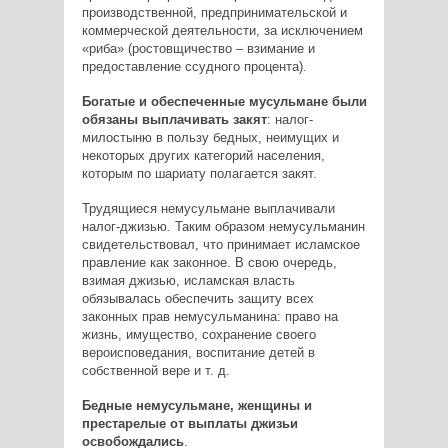
производственной, предпринимательской и
коммерческой деятельности, за исключением
«риба» (ростовщичество – взимание и
предоставление ссудного процента).
Богатые и обеспеченные мусульмане были
обязаны выплачивать закят
: налог­-
милостыню в пользу бедных, неимущих и
некоторых других категорий населения,
которым по шариату полагается закят.
Трудящиеся немусульмане выплачивали
налог­-джизью. Таким образом немусульманин
свидетельствовал, что принимает исламское
правление как законное. В свою очередь,
взимая джизью, исламская власть
обязывалась обеспечить защиту всех
законных прав немусульманина: право на
жизнь, имущество, сохранение своего
вероисповедания, воспитание детей в
собственной вере и т. д.
Бедные немусульмане, женщины и
престарелые от выплаты джизьи
освобождались
.