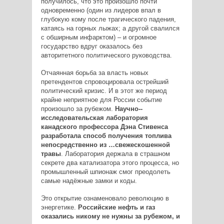
получилось, что это произошло почти
одновременно (один из лидеров впал в
глубокую кому после трагического падения,
катаясь на горных лыжах; а другой свалился
с обширным инфарктом) – и огромное
государство вдруг оказалось без
авторитетного политического руководства.
Отчаянная борьба за власть новых
претендентов спровоцировала острейший
политический кризис. И в этот же период
крайне неприятное для России событие
произошло за рубежом.
Научно-­
исследовательская лаборатория
канадского профессора Дэна Стивенса
разработала способ получения топлива
непосредственно из …свежескошенной
травы
. Лаборатория держала в страшном
секрете два катализатора этого процесса, но
промышленный шпионаж смог преодолеть
самые надёжные замки и коды.
Это открытие ознаменовало революцию в
энергетике.
Российские нефть и газ
оказались никому не нужны за рубежом, и