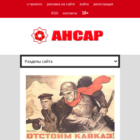
о проекте
реклама на сайте
войти
регистрация
18+
RSS
контакты