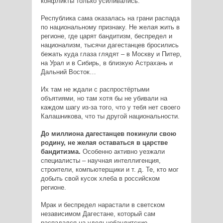
конфликты только усиливались.
Республика сама оказалась на грани распада
по национальному признаку. Не желая жить в
регионе, где царят бандитизм, беспредел и
национализм, тысячи дагестанцев бросились
бежать куда глаза глядят – в Москву и Питер,
на Урал и в Сибирь, в близкую Астрахань и
Дальний Восток…
Их там не ждали с распростёртыми
объятиями, но там хотя бы не убивали на
каждом шагу из-­за того, что у тебя нет своего
Калашникова, что ты другой национальности.
До миллиона дагестанцев покинули свою
родину, не желая оставаться в царстве
бандитизма.
Особенно активно уезжали
специалисты – научная интеллигенция,
строители, компьютерщики и т. д. Те, кто мог
добыть свой кусок хлеба в российском
регионе.
Мрак и беспредел нарастали в светском
независимом Дагестане, который сам
распадался на удельно­бандитские