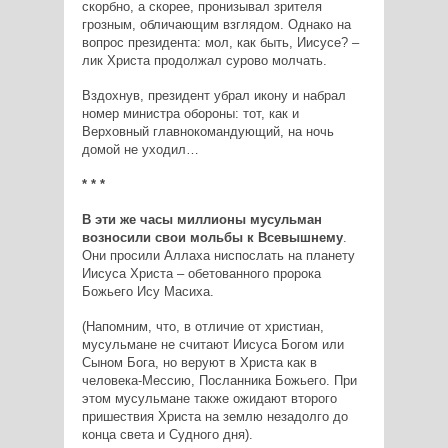
скорбно, а скорее, пронизывал зрителя
грозным, обличающим взглядом. Однако на
вопрос президента: мол, как быть, Иисусе? –
лик Христа продолжал сурово молчать.
Вздохнув, президент убрал икону и набрал
номер министра обороны: тот, как и
Верховный главнокомандующий, на ночь
домой не уходил…
* * *
В эти же часы миллионы мусульман
возносили свои мольбы к Всевышнему
.
Они просили Аллаха ниспослать на планету
Иисуса Христа – обетованного пророка
Божьего Ису Масиха.
(Напомним, что, в отличие от христиан,
мусульмане не считают Иисуса Богом или
Сыном Бога, но веруют в Христа как в
человека-Мессию, Посланника Божьего. При
этом мусульмане также ожидают второго
пришествия Христа на землю незадолго до
конца света и Судного дня).