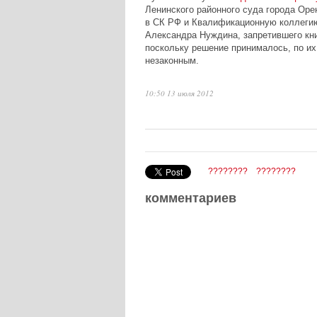
Ленинского районного суда города Оре
в СК РФ и Квалификационную коллегию
Александра Нуждина, запретившего кни
поскольку решение принималось, по их
незаконным.
10:50 13 июля 2012
????????
????????
комментариев