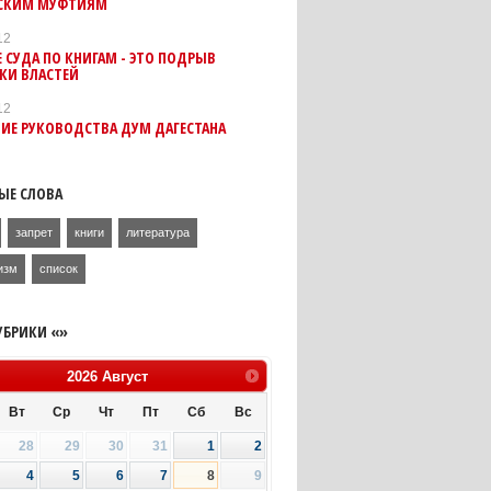
СКИМ МУФТИЯМ
12
 СУДА ПО КНИГАМ - ЭТО ПОДРЫВ
КИ ВЛАСТЕЙ
12
ИЕ РУКОВОДСТВА ДУМ ДАГЕСТАНА
ЫЕ СЛОВА
запрет
книги
литература
изм
список
УБРИКИ «»
2026
Август
Вт
Ср
Чт
Пт
Сб
Вс
28
29
30
31
1
2
4
5
6
7
8
9