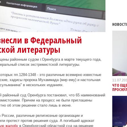
НОВОСТ
внесли в Федеральный
ской литературы
щены районным судом г.Оренбурга в марте текущего года,
еральный список экстремистской литературы.
которых пп.1284-1348 - это различные всемирно известные
ские, хадисы пророка Мухаммада (мир ему) и настольная
11.07.20
ЧТО ЕЩ
сульманина" в нескольких изданиях.
ПРОСНУЛ
й районный суд Оренбурга постановил, что 65 наименований
емистскими. Причем на процесс не были приглашены
стно об этом решении стало лишь в июне.
в России, различные религиозные организации и
ли протест против решения суда. А погибший адвокат
ую жалобу
в Оренбургский областной суд на решение