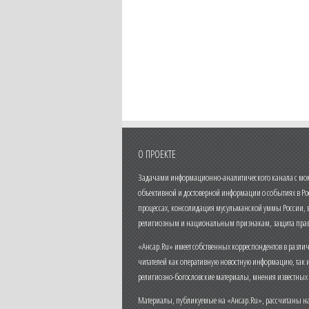
О ПРОЕКТЕ
Задачами информационно-аналитического канала с моме
объективной и достоверной информации о событиях в Ро
процессах, консолидация мусульманской уммы России,
религиозным и национальным признакам, защита прав
«Ансар.Ru» имеет собственных корреспондентов в разли
читателей как оперативную новостную информацию, так 
религиозно-богословские материалы, мнения известных
Материалы, публикуемые на «Ансар.Ru», рассчитаны на