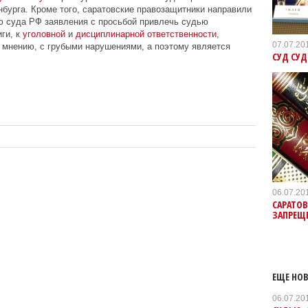
нбурга. Кроме того, саратовские правозащитники направили
 суда РФ заявления с просьбой привлечь судью
ги, к
уголовной
и
дисциплинарной ответственности
,
07.07.20
 мнению, с грубыми нарушениями, а поэтому является
СУД СУ
06.07.20
САРАТО
ЗАПРЕЩ
ЕЩЕ НОВ
06.07.20