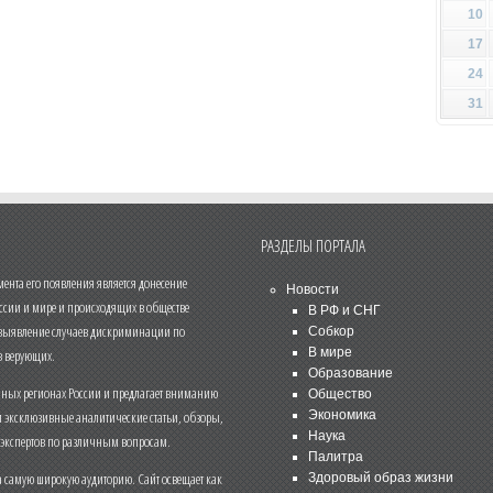
10
17
24
31
РАЗДЕЛЫ ПОРТАЛА
нта его появления является донесение
Новости
ссии и мире и происходящих в обществе
В РФ и СНГ
 выявление случаев дискриминации по
Собкор
В мире
 верующих.
Образование
чных регионах России и предлагает вниманию
Общество
и эксклюзивные аналитические статьи, обзоры,
Экономика
Наука
 экспертов по различным вопросам.
Палитра
 самую широкую аудиторию. Сайт освещает как
Здоровый образ жизни