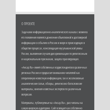
О ПРОЕКТЕ
Задачами информационно-аналитического канала с момента
его появления является донесение объективной и достоверной
информации о событиях в России и мире и происходящих в
обществе процессах, консолидация мусульманской уммы
России, выявление случаев дискриминации по религиозным
и национальным признакам, защита прав верующих.
«Ансар.Ru» имеет собственных корреспондентов в различных
регионах России и предлагает вниманию читателей как
оперативную новостную информацию, так и эксклюзивные
аналитические статьи, обзоры, религиозно-богословские
материалы, мнения известных экспертов по различным
вопросам.
Материалы, публикуемые на «Ансар.Ru», рассчитаны на
самую широкую аудиторию. Сайт освещает как собственно