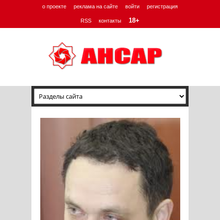
о проекте
реклама на сайте
войти
регистрация
18+
RSS
контакты