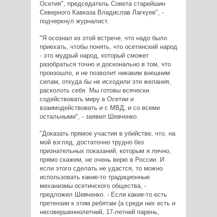
Осетия", председатель Совета старейшин
Северного Кавказа Владислав Лагкуев", -
подчеркнул журналист.
"Я осознал из этой встрече, что надо было
приехать, чтобы понять, что осетинский народ
- это мудрый народ, который сможет
разобраться точно и досконально в том, что
произошло, и не позволит никаким внешним
силам, откуда бы не исходили эти желания,
расколоть себя. Мы готовы всячески
содействовать миру в Осетии и
взаимодействовать и с МВД, и со всеми
остальными", - заявил Шевченко.
"Доказать прямое участия в убийстве, что, на
мой взгляд, достаточно трудно без
признательных показаний, которым я лично,
прямо скажем, не очень верю в России. И
если этого сделать не удастся, то можно
использовать какие-то традиционные
механизмы осетинского общества, -
предложил Шевченко. - Если какие-то есть
претензии к этим ребятам (а среди них есть и
несовершеннолетний, 17-летний парень,