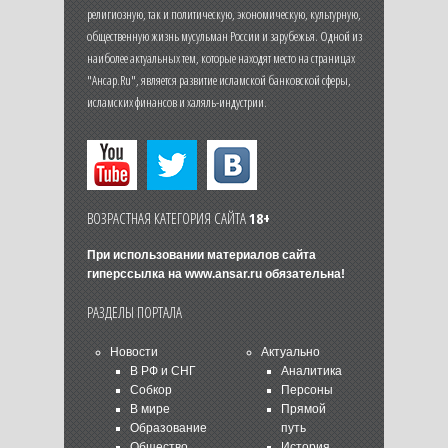
религиозную, так и политическую, экономическую, культурную,
общественную жизнь мусульман России и зарубежья. Одной из
наиболее актуальных тем, которые находят место на страницах
"Ансар.Ru", является развитие исламской банковской сферы,
исламских финансов и халяль-индустрии.
ВОЗРАСТНАЯ КАТЕГОРИЯ САЙТА
18+
При использовании материалов сайта
гиперссылка на
www.ansar.ru
обязательна!
РАЗДЕЛЫ ПОРТАЛА
Новости
Актуально
В РФ и СНГ
Аналитика
Собкор
Персоны
В мире
Прямой
Образование
путь
Общество
История