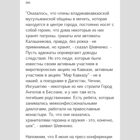
он.
"Оказалось, что члены владикавкавказской
мусульманской общины в мечеть, которая
находится в центре города, постоянно носят с
собой героин, что дома некоторые из них
хранят патроны, гранаты или автоматы
Калашникова, правда, без рожка - не
применимые, но хранят, - сказал Шевченко. -
Пусть адвокаты опровергают доводы
следствия. Но это люди, которые были
известны своим активным участием в
миротворческих акциях на Кавказе, активным
участием в акциях "Мир Кавказу" - не в
нашей, а поездками в Дагестан, Чечню,
Ингушетию - некоторые из них строили Город
Ангелов в Беслане, и у них там есть
погибшие родственники. Есть ребята, которые
занимались межконфессиональными
диалогами, работали на православные
монастыри. То, что они оказались
хранителями героина и оружия - это, конечно,
шок", - заявил Шевченко.
Напомним, что 8 июня на пресс-конференции