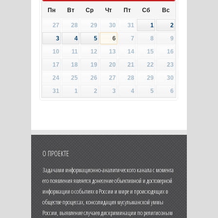
Пн
Вт
Ср
Чт
Пт
Сб
Вс
27
28
29
30
31
1
2
3
4
5
6
7
8
9
10
11
12
13
14
15
16
17
18
19
20
21
22
23
24
25
26
27
28
29
30
31
1
2
3
4
5
6
О ПРОЕКТЕ
Задачами информационно-аналитического канала с момента
его появления является донесение объективной и достоверной
информации о событиях в России и мире и происходящих в
обществе процессах, консолидация мусульманской уммы
России, выявление случаев дискриминации по религиозным