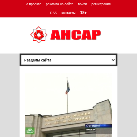
о проекте
реклама на сайте
войти
регистрация
18+
RSS
контакты