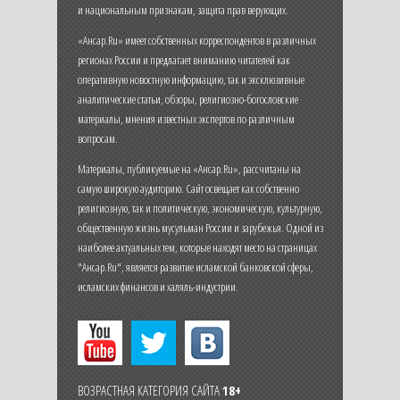
и национальным признакам, защита прав верующих.
«Ансар.Ru» имеет собственных корреспондентов в различных
регионах России и предлагает вниманию читателей как
оперативную новостную информацию, так и эксклюзивные
аналитические статьи, обзоры, религиозно-богословские
материалы, мнения известных экспертов по различным
вопросам.
Материалы, публикуемые на «Ансар.Ru», рассчитаны на
самую широкую аудиторию. Сайт освещает как собственно
религиозную, так и политическую, экономическую, культурную,
общественную жизнь мусульман России и зарубежья. Одной из
наиболее актуальных тем, которые находят место на страницах
"Ансар.Ru", является развитие исламской банковской сферы,
исламских финансов и халяль-индустрии.
ВОЗРАСТНАЯ КАТЕГОРИЯ САЙТА
18+