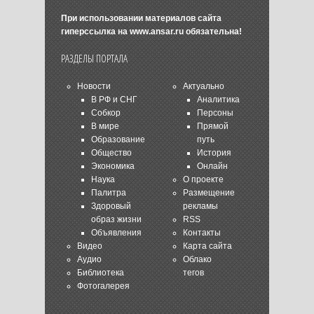
При использовании материалов сайта
гиперссылка на
www.ansar.ru
обязательна!
РАЗДЕЛЫ ПОРТАЛА
Новости
Актуально
В РФ и СНГ
Аналитика
Собкор
Персоны
В мире
Прямой
Образование
путь
Общество
История
Экономика
Онлайн
Наука
О проекте
Палитра
Размещение
Здоровый
рекламы
образ жизни
RSS
Объявления
Контакты
Видео
Карта сайта
Аудио
Облако
Библиотека
тегов
Фотогалерея