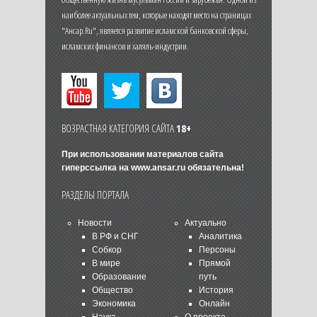
наиболее актуальных тем, которые находят место на страницах
"Ансар.Ru", является развитие исламской банковской сферы,
исламских финансов и халяль-индустрии.
ВОЗРАСТНАЯ КАТЕГОРИЯ САЙТА
18+
При использовании материалов сайта
гиперссылка на
www.ansar.ru
обязательна!
РАЗДЕЛЫ ПОРТАЛА
Новости
Актуально
В РФ и СНГ
Аналитика
Собкор
Персоны
В мире
Прямой
Образование
путь
Общество
История
Экономика
Онлайн