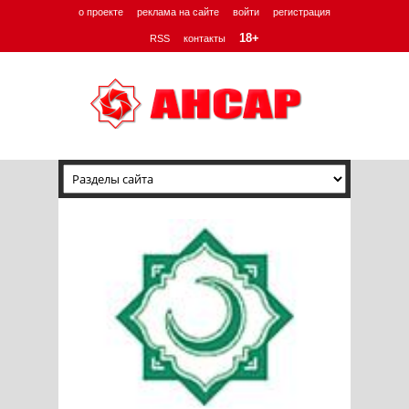
о проекте
реклама на сайте
войти
регистрация
18+
RSS
контакты