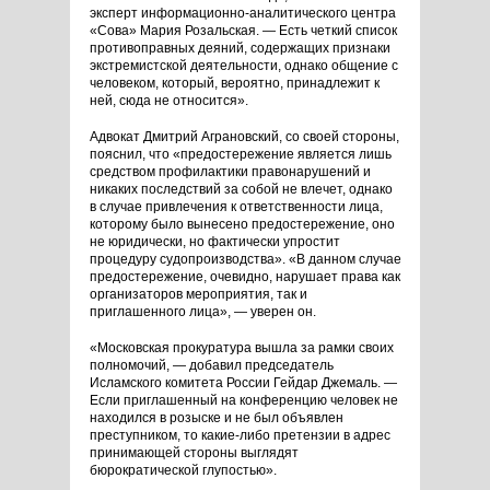
эксперт информационно-аналитического центра
«Сова» Мария Розальская. — Есть четкий список
противоправных деяний, содержащих признаки
экстремистской деятельности, однако общение с
человеком, который, вероятно, принадлежит к
ней, сюда не относится».
Адвокат Дмитрий Аграновский, со своей стороны,
пояснил, что «предостережение является лишь
средством профилактики правонарушений и
никаких последствий за собой не влечет, однако
в случае привлечения к ответственности лица,
которому было вынесено предостережение, оно
не юридически, но фактически упростит
процедуру судопроизводства». «В данном случае
предостережение, очевидно, нарушает права как
организаторов мероприятия, так и
приглашенного лица», — уверен он.
«Московская прокуратура вышла за рамки своих
полномочий, — добавил председатель
Исламского комитета России Гейдар Джемаль. —
Если приглашенный на конференцию человек не
находился в розыске и не был объявлен
преступником, то какие-либо претензии в адрес
принимающей стороны выглядят
бюрократической глупостью».