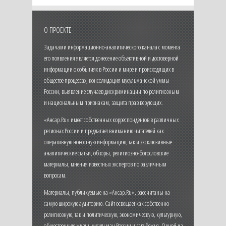
О ПРОЕКТЕ
Задачами информационно-аналитического канала с момента
его появления является донесение объективной и достоверной
информации о событиях в России и мире и происходящих в
обществе процессах, консолидация мусульманской уммы
России, выявление случаев дискриминации по религиозным
и национальным признакам, защита прав верующих.
«Ансар.Ru» имеет собственных корреспондентов в различных
регионах России и предлагает вниманию читателей как
оперативную новостную информацию, так и эксклюзивные
аналитические статьи, обзоры, религиозно-богословские
материалы, мнения известных экспертов по различным
вопросам.
Материалы, публикуемые на «Ансар.Ru», рассчитаны на
самую широкую аудиторию. Сайт освещает как собственно
религиозную, так и политическую, экономическую, культурную,
общественную жизнь мусульман России и зарубежья. Одной из