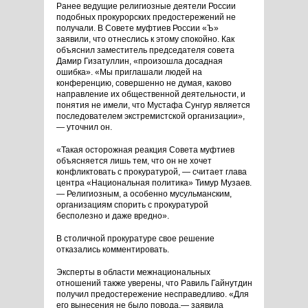
Ранее ведущие религиозные деятели России
подобных прокурорских предостережений не
получали. В Совете муфтиев России «Ъ»
заявили, что отнеслись к этому спокойно. Как
объяснил заместитель председателя совета
Дамир Гизатуллин, «произошла досадная
ошибка». «Мы приглашали людей на
конференцию, совершенно не думая, каково
направление их общественной деятельности, и
понятия не имели, что Мустафа Сунгур является
последователем экстремистской организации»,
— уточнил он.
«Такая осторожная реакция Совета муфтиев
объясняется лишь тем, что он не хочет
конфликтовать с прокуратурой, — считает глава
центра «Национальная политика» Тимур Музаев.
— Религиозным, а особенно мусульманским,
организациям спорить с прокуратурой
бесполезно и даже вредно».
В столичной прокуратуре свое решение
отказались комментировать.
Эксперты в области межнациональных
отношений также уверены, что Равиль Гайнутдин
получил предостережение несправедливо. «Для
его вынесения не было повода,— заявила