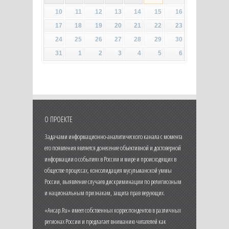
10
11
12
13
14
15
16
17
18
19
20
21
22
23
24
25
26
27
28
29
30
31
1
2
3
4
5
6
О ПРОЕКТЕ
Задачами информационно-аналитического канала с момента
его появления является донесение объективной и достоверной
информации о событиях в России и мире и происходящих в
обществе процессах, консолидация мусульманской уммы
России, выявление случаев дискриминации по религиозным
и национальным признакам, защита прав верующих.
«Ансар.Ru» имеет собственных корреспондентов в различных
регионах России и предлагает вниманию читателей как