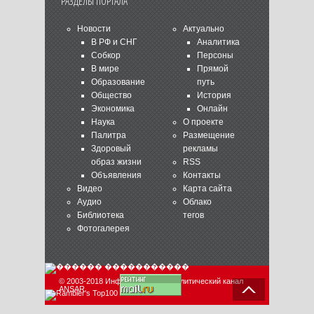
РАЗДЕЛЫ ПОРТАЛА
Новости
Актуально
В РФ и СНГ
Аналитика
Собкор
Персоны
В мире
Прямой
Образование
путь
Общество
История
Экономика
Онлайн
Наука
О проекте
Палитра
Размещение
Здоровый
рекламы
образ жизни
RSS
Объявления
Контакты
Видео
Карта сайта
Аудио
Облако
Библиотека
тегов
Фотогалерея
© 2003-2018 Информационно-аналитический канал
ANSAR