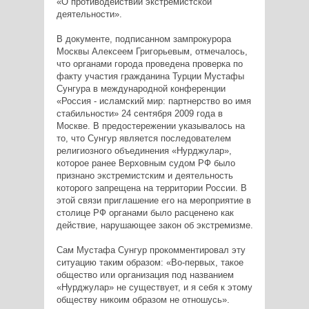
«О противодействии экстремистской
деятельности».
В документе, подписанном зампрокурора
Москвы Алексеем Григорьевым, отмечалось,
что органами города проведена проверка по
факту участия гражданина Турции Мустафы
Сунгура в международной конференции
«Россия - исламский мир: партнерство во имя
стабильности» 24 сентября 2009 года в
Москве. В предостережении указывалось на
то, что Сунгур является последователем
религиозного объединения «Нурджулар»,
которое ранее Верховным судом РФ было
признано экстремистским и деятельность
которого запрещена на территории России. В
этой связи приглашение его на мероприятие в
столице РФ органами было расценено как
действие, нарушающее закон об экстремизме.
Сам Мустафа Сунгур прокомментировал эту
ситуацию таким образом: «Во-первых, такое
общество или организация под названием
«Нурджулар» не существует, и я себя к этому
обществу никоим образом не отношусь».