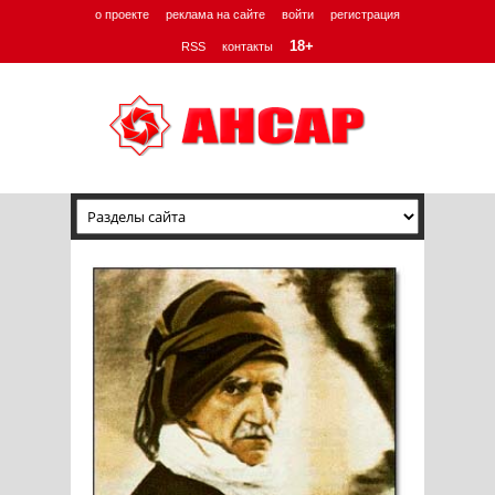
о проекте
реклама на сайте
войти
регистрация
18+
RSS
контакты