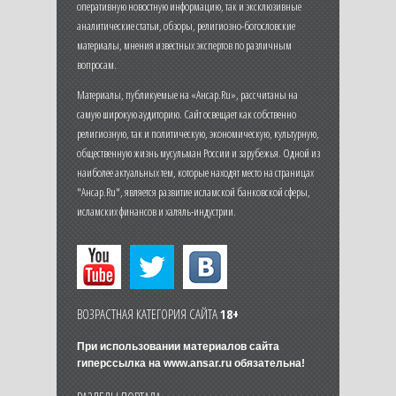
оперативную новостную информацию, так и эксклюзивные
аналитические статьи, обзоры, религиозно-богословские
материалы, мнения известных экспертов по различным
вопросам.
Материалы, публикуемые на «Ансар.Ru», рассчитаны на
самую широкую аудиторию. Сайт освещает как собственно
религиозную, так и политическую, экономическую, культурную,
общественную жизнь мусульман России и зарубежья. Одной из
наиболее актуальных тем, которые находят место на страницах
"Ансар.Ru", является развитие исламской банковской сферы,
исламских финансов и халяль-индустрии.
ВОЗРАСТНАЯ КАТЕГОРИЯ САЙТА
18+
При использовании материалов сайта
гиперссылка на
www.ansar.ru
обязательна!