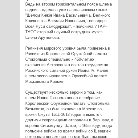
Ведь на втором горизонтальном поясе шлема
надпись сделана уже на славянском языке -
"Шелом Князя Ивана Васильевича, Великого
Князя сына Василия Ивановича, господаря
Всея Руси самодержца", - пояснила ИТАР-
ТАСС старший научный сотрудник музея
Елена Арутюнова.
Реликвия мирового уровня была привезена в
Россию из Королевской Оружейной палаты
Стокгольма специально к 450-летию
включения Астрахани в состав государства
Российского сильной рукой Ивана IV. Ранее
шлем экспонировался в Оружейной палате
Московского Кремля.
Существует несколько версий о том, как
шлем Ивана Грозного попал в собрание
Королевской Оружейной палаты Стокгольма.
Возможно, он был захвачен в Москве во
время Смуты 1611-1612 годов и вместе с
другими сокровищами отправлен в Варшаву, к
королю Сигизмунду. Затем, в 1655 году, когда
польские войска во время войны со Швецией
потерпели поражение, он мог быть вывезен