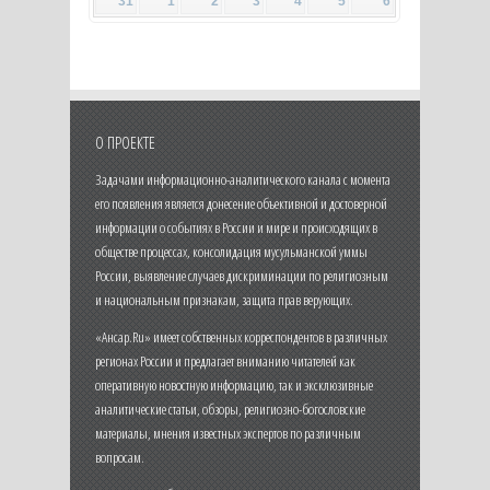
31
1
2
3
4
5
6
О ПРОЕКТЕ
Задачами информационно-аналитического канала с момента
его появления является донесение объективной и достоверной
информации о событиях в России и мире и происходящих в
обществе процессах, консолидация мусульманской уммы
России, выявление случаев дискриминации по религиозным
и национальным признакам, защита прав верующих.
«Ансар.Ru» имеет собственных корреспондентов в различных
регионах России и предлагает вниманию читателей как
оперативную новостную информацию, так и эксклюзивные
аналитические статьи, обзоры, религиозно-богословские
материалы, мнения известных экспертов по различным
вопросам.