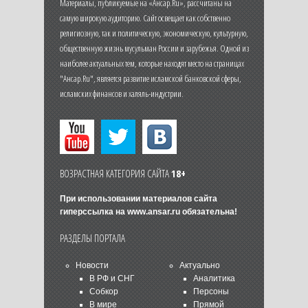
Материалы, публикуемые на «Ансар.Ru», рассчитаны на
самую широкую аудиторию. Сайт освещает как собственно
религиозную, так и политическую, экономическую, культурную,
общественную жизнь мусульман России и зарубежья. Одной из
наиболее актуальных тем, которые находят место на страницах
"Ансар.Ru", является развитие исламской банковской сферы,
исламских финансов и халяль-индустрии.
ВОЗРАСТНАЯ КАТЕГОРИЯ САЙТА
18+
При использовании материалов сайта
гиперссылка на
www.ansar.ru
обязательна!
РАЗДЕЛЫ ПОРТАЛА
Новости
Актуально
В РФ и СНГ
Аналитика
Собкор
Персоны
В мире
Прямой