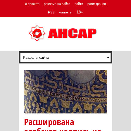
о проекте
реклама на сайте
войти
регистрация
18+
RSS
контакты
Расширована