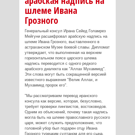
арабская надпись на
шлеме Ивана
Грозного
Генеральный консул Ирана Сейед Голамрез
Мейгуни расшифровал арабскую надпись на
шлеме Ивана Грозного, выставленного в
астраханском Музее боевой славы. Дипломат
утверждает, что выполненная на верхнем
горизонтальном поясе царского шлема
надпись переводится с одного редкого
арабского диалекта как "Аллах Мухаммед".
Эти слова могут быть сокращенной версией
известного выражения "Велик Аллах, и
Мухаммед пророк его".
"Мы рассматриваем перевод иранского
консула как версию, которая, безусловно,
требует проверки лингвистов, востоковедов.
Одним из объяснений, почему такая надпись
могла быть на шлеме православного русского
царя, может служить предположение, что
головной убор был подарен отцу Ивана
Грозного турецким султаном для его сына.