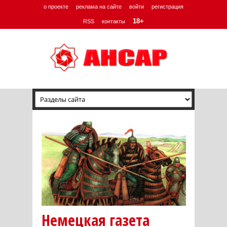
о проекте
реклама на сайте
войти
регистрация
18+
RSS
контакты
Немецкая газета