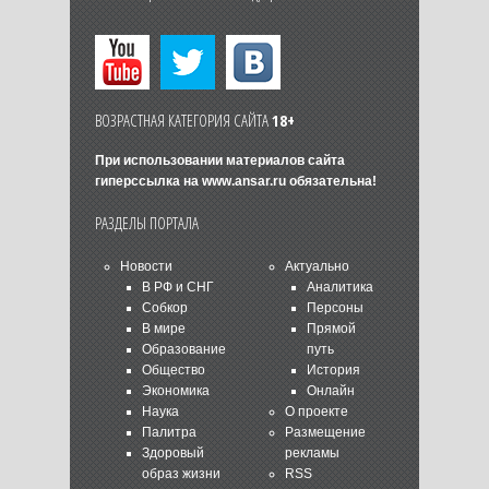
ВОЗРАСТНАЯ КАТЕГОРИЯ САЙТА
18+
При использовании материалов сайта
гиперссылка на
www.ansar.ru
обязательна!
РАЗДЕЛЫ ПОРТАЛА
Новости
Актуально
В РФ и СНГ
Аналитика
Собкор
Персоны
В мире
Прямой
Образование
путь
Общество
История
Экономика
Онлайн
Наука
О проекте
Палитра
Размещение
Здоровый
рекламы
образ жизни
RSS