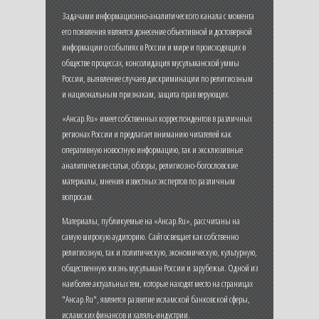
Задачами информационно-аналитического канала с момента
его появления является донесение объективной и достоверной
информации о событиях в России и мире и происходящих в
обществе процессах, консолидация мусульманской уммы
России, выявление случаев дискриминации по религиозным
и национальным признакам, защита прав верующих.
«Ансар.Ru» имеет собственных корреспондентов в различных
регионах России и предлагает вниманию читателей как
оперативную новостную информацию, так и эксклюзивные
аналитические статьи, обзоры, религиозно-богословские
материалы, мнения известных экспертов по различным
вопросам.
Материалы, публикуемые на «Ансар.Ru», рассчитаны на
самую широкую аудиторию. Сайт освещает как собственно
религиозную, так и политическую, экономическую, культурную,
общественную жизнь мусульман России и зарубежья. Одной из
наиболее актуальных тем, которые находят место на страницах
"Ансар.Ru", является развитие исламской банковской сферы,
исламских финансов и халяль-индустрии.