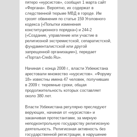
пятеро «нурсистов», сообщил 1 марта сайт
«Фергана». Вероятно, их содержат в
следственной тюрьме МВД в городе. Им
грозят обвинения по статье 159 Уголовного
кодекса («Попытки изменения
конституционного порядка») и 244-2
(«Создание, управление или участие в
религиозной экстремистской, сепаратистской,
фундаменталистской или другой
запрещенной организации»), передает
«Портал-Credo.Ru».
Начиная с конца 2008 г., власти Узбекистана
арестовали множество «нурсистов». «Форуму
18» известны имена 47 человек, получивших
в 2009 г. тюремные сроки, общая
продолжительность которых составляет
около 380 лет.
Власти Узбекистана регулярно преследуют
верующих, начиная от «нурсистов» и
заканчивая протестантами, за мирную
неподконтрольную государству религиозную
деятельность. Религиозная активность без
государственной регистрации, в нарушение