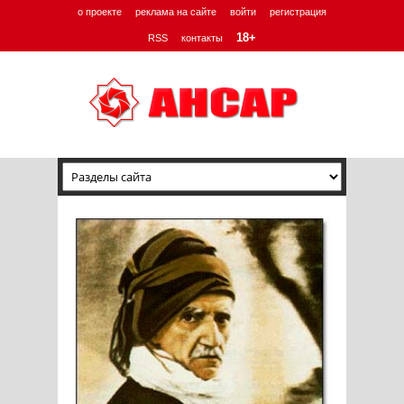
о проекте
реклама на сайте
войти
регистрация
18+
RSS
контакты