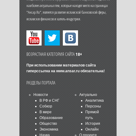
наиболее актуальных тем, которые находят место на страницах
"Ансар.Ru", является развитие исламской банковской сферы,
исламских финансов и халяль-индустрии.
ВОЗРАСТНАЯ КАТЕГОРИЯ САЙТА
18+
При использовании материалов сайта
гиперссылка на
www.ansar.ru
обязательна!
РАЗДЕЛЫ ПОРТАЛА
Новости
Актуально
В РФ и СНГ
Аналитика
Собкор
Персоны
В мире
Прямой
Образование
путь
Общество
История
Экономика
Онлайн
Наука
О проекте