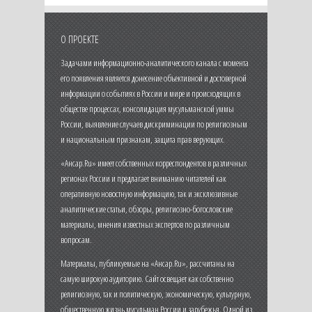
О ПРОЕКТЕ
Задачами информационно-аналитического канала с момента
его появления является донесение объективной и достоверной
информации о событиях в России и мире и происходящих в
обществе процессах, консолидация мусульманской уммы
России, выявление случаев дискриминации по религиозным
и национальным признакам, защита прав верующих.
«Ансар.Ru» имеет собственных корреспондентов в различных
регионах России и предлагает вниманию читателей как
оперативную новостную информацию, так и эксклюзивные
аналитические статьи, обзоры, религиозно-богословские
материалы, мнения известных экспертов по различным
вопросам.
Материалы, публикуемые на «Ансар.Ru», рассчитаны на
самую широкую аудиторию. Сайт освещает как собственно
религиозную, так и политическую, экономическую, культурную,
общественную жизнь мусульман России и зарубежья. Одной из