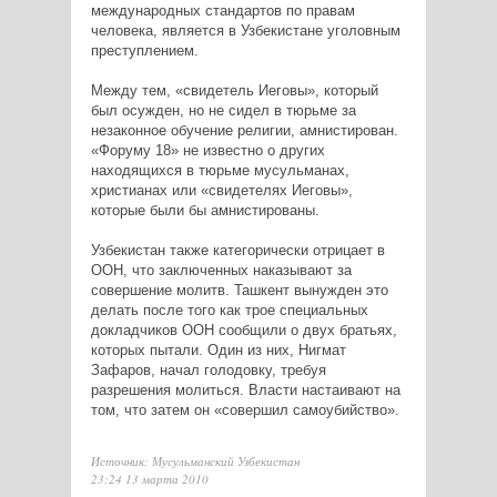
международных стандартов по правам
человека, является в Узбекистане уголовным
преступлением.
Между тем, «свидетель Иеговы», который
был осужден, но не сидел в тюрьме за
незаконное обучение религии, амнистирован.
«Форуму 18» не известно о других
находящихся в тюрьме мусульманах,
христианах или «свидетелях Иеговы»,
которые были бы амнистированы.
Узбекистан также категорически отрицает в
ООН, что заключенных наказывают за
совершение молитв. Ташкент вынужден это
делать после того как трое специальных
докладчиков ООН сообщили о двух братьях,
которых пытали. Один из них, Нигмат
Зафаров, начал голодовку, требуя
разрешения молиться. Власти настаивают на
том, что затем он «совершил самоубийство».
Источник: Мусульманский Узбекистан
23:24 13 марта 2010