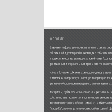
О ПРОЕКТЕ
Задачами информационно-аналитического канала с моме
объективной и достоверной информации о событиях в Ро
процессах, консолидация мусульманской уммы России,
религиозным и национальным признакам, защита прав
«Ансар.Ru» имеет собственных корреспондентов в разли
читателей как оперативную новостную информацию, так 
религиозно-богословские материалы, мнения известных
Материалы, публикуемые на «Ансар.Ru», рассчитаны на
собственно религиозную, так и политическую, экономич
мусульман России и зарубежья. Одной из наиболее актуа
"Ансар.Ru", является развитие исламской банковской сф