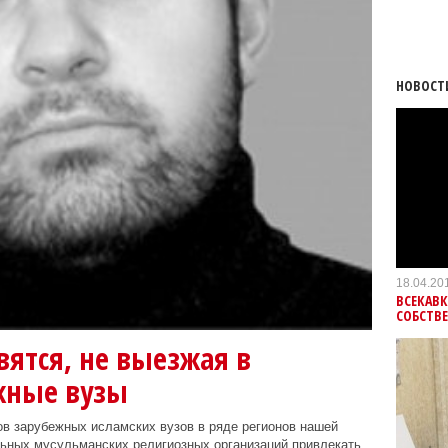
НОВОСТ
18.04.20
ВСЕКАВК
СОБСТВ
ятся, не выезжая в
жные вузы
в зарубежных исламских вузов в ряде регионов нашей
ьных мусульманских религиозных организаций привлекать