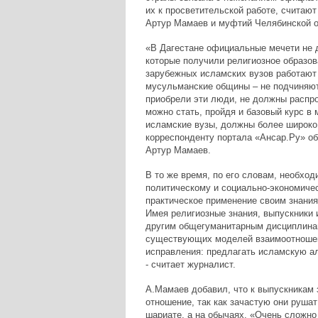
их к просветительской работе, считаю
Артур Мамаев и муфтий Челябинской о
«В Дагестане официальные мечети не 
которые получили религиозное образов
зарубежных исламских вузов работают 
мусульманские общины – не подчиняют
приобрели эти люди, не должны распр
можно стать, пройдя и базовый курс в
исламские вузы, должны более широко 
корреспонденту портала «Ансар.Ру» о
Артур Мамаев.
В то же время, по его словам, необхо
политическому и социально-экономичес
практическое применение своим знани
Имея религиозные знания, выпускники 
другим общегуманитарным дисциплинам
существующих моделей взаимоотношен
исправления: предлагать исламскую ал
- считает журналист.
А.Мамаев добавил, что к выпускникам 
отношение, так как зачастую они руша
шариате, а на обычаях. «Очень сложно 