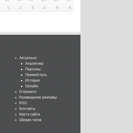
1
2
3
4
5
6
Актуально
Аналитика
Персоны
Прямой путь
История
Онлайн
О проекте
Размещение рекламы
RSS
Контакты
Карта сайта
Облако тегов