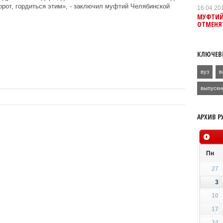
борот, гордиться этим», - заключил муфтий Челябинской
16.04.20
МУФТИЙ
ОТМЕНЯТ
КЛЮЧЕВ
вуз
в
выпускн
АРХИВ Р
Пн
27
3
10
17
24