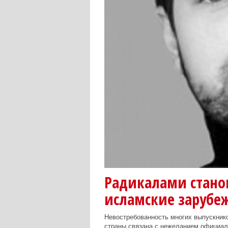
Радикалами станов
исламские зарубе
Невостребованность многих выпускнико
страны связана с нежеланием официал