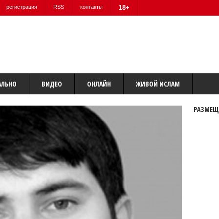
регистрация
RSS
контакты
18+
АЛЬНО
ВИДЕО
ОНЛАЙН
ЖИВОЙ ИСЛАМ
РАЗМЕЩ