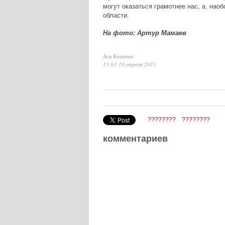
могут оказаться грамотнее нас, а. нао
области.
На фото: Артур Мамаев
Ася Капаева
13:01 18 апреля 2011
????????
????????
комментариев