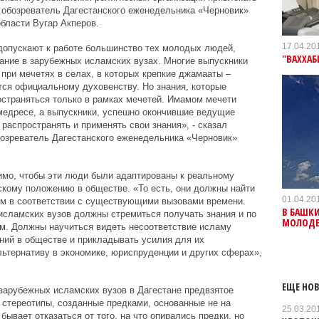
т обозреватель Дагестанского еженедельника «Черновик»
бласти Вугар Акперов.
17.04.20
допускают к работе большинство тех молодых людей,
"ВАХХАБ
ание в зарубежных исламских вузах. Многие выпускники
при мечетях в селах, в которых крепкие джамааты –
ся официальному духовенству. Но знания, которые
остраняться только в рамках мечетей. Имамом мечети
 медресе, а выпускники, успешно окончившие ведущие
распространять и применять свои знания», - сказал
бозреватель Дагестанского еженедельника «Черновик»
димо, чтобы эти люди были адаптированы к реальному
кому положению в обществе. «То есть, они должны найти
01.04.20
ям в соответствии с существующими вызовами времени.
В БАШК
исламских вузов должны стремиться получать знания и по
МОЛОДЕ
. Должны научиться видеть несоответствие исламу
ий в обществе и прикладывать усилия для их
ьтернативу в экономике, юриспруденции и других сферах»,
ЕЩЕ НОВ
зарубежных исламских вузов в Дагестане предвзятое
т стереотипы, созданные предками, основанные не на
25.03.20
бывает отказаться от того, на что опирались предки, но