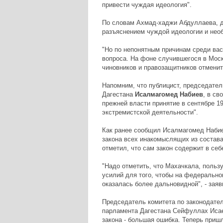
привести чуждая идеология".
По словам Ахмад-хаджи Абдуллаева, ду
разъяснением чуждой идеологии и нео
"Но по непонятным причинам среди вас 
вопроса. На фоне случившегося в Моск
чиновников и правозащитников отменить
Напомним, что публицист, председате
Дагестана
Исалмагомед Набиев
, в св
прежней власти принятие в сентябре 19
экстремистской деятельности".
Как ранее сообщил Исалмагомед Набие
закона всех инакомыслящих из состава
отметил, что сам закон содержит в се
"Надо отметить, что Махачкала, польз
усилий для того, чтобы на федерально
оказалась более дальновидной", - заяв
Председатель комитета по законодател
парламента Дагестана Сейфуллах Исаев
закона - большая ошибка. Теперь приш