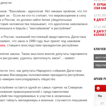
09.02.20
депутат.
Р. КУРБ
СЕБЯ КА
изов. "Ваххабизм - идеология. Нет никаких проблем, что тот
12.01.20
орит он. - Если же кто-то считает, что мировоззрение в силу
В ДАГЕС
а и России, он должен найти более убедительные
стория человечества показывает, что идеологию невозможно
17.11.20
показала и борьба с "ваххабизмом" в республике".
В ДАГЕС
КОЛЛЕК
 и России, нынешний постоянный представитель Дагестана
заявил, что закон в 1999 году был принят под нажимом
ева
, ставшего впоследствии президентом республики.
КЛЮЧЕВ
инятия закона. Также мыслили многие депутаты парламента
дагеста
и ресурсами, удалось протолкнуть закон", - заявил
абдулла
после того, как депутаты Народного собрания Дагестана
алама Магомедова полномочиями президента республики,
АРХИВ Р
то намерен консолидировать общество.
еспублике остается одной из самых горячих на Северном
кновения правоохранителей с представителями
убийства подозреваемых в участии в незаконных
Пн
ют гибнуть милиционеры и военные, случаются покушения
27