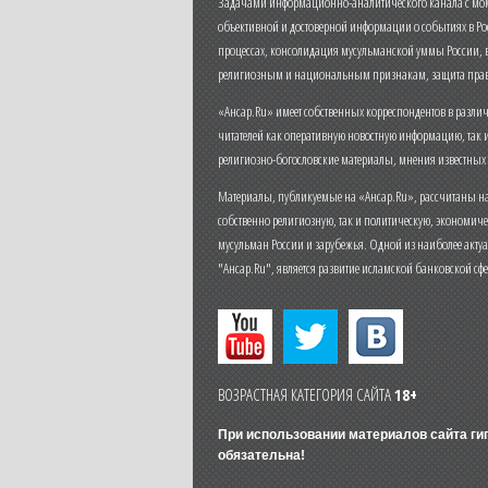
Задачами информационно-аналитического канала с моме
объективной и достоверной информации о событиях в Ро
процессах, консолидация мусульманской уммы России,
религиозным и национальным признакам, защита прав
«Ансар.Ru» имеет собственных корреспондентов в разли
читателей как оперативную новостную информацию, так 
религиозно-богословские материалы, мнения известных
Материалы, публикуемые на «Ансар.Ru», рассчитаны на
собственно религиозную, так и политическую, экономич
мусульман России и зарубежья. Одной из наиболее актуа
"Ансар.Ru", является развитие исламской банковской сф
ВОЗРАСТНАЯ КАТЕГОРИЯ САЙТА
18+
При использовании материалов сайта г
обязательна!