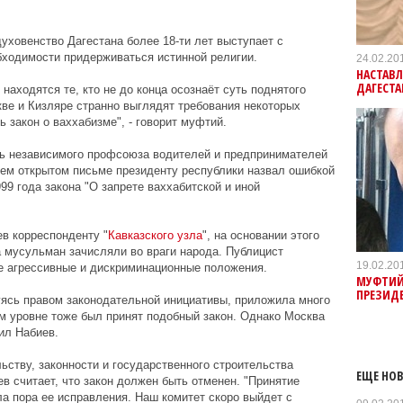
ховенство Дагестана более 18-ти лет выступает с
бходимости придерживаться истинной религии.
24.02.20
НАСТАВЛ
ДАГЕСТА
находятся те, кто не до конца осознаёт суть поднятого
ве и Кизляре странно выглядят требования некоторых
 закон о ваххабизме", - говорит муфтий.
ль независимого профсоюза водителей и предпринимателей
оем открытом письме президенту республики назвал ошибкой
99 года закона "О запрете ваххабитской и иной
в корреспонденту "
Кавказского узла
", на основании этого
 мусульман зачисляли во враги народа. Публицист
19.02.20
бе агрессивные и дискриминационные положения.
МУФТИЙ
ПРЕЗИД
уясь правом законодательной инициативы, приложила много
м уровне тоже был принят подобный закон. Однако Москва
ил Набиев.
ьству, законности и государственного строительства
ЕЩЕ НОВ
 считает, что закон должен быть отменен. "Принятие
ла пора ее исправления. Наш комитет скоро выйдет с