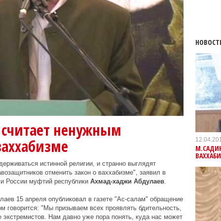
НОВОСТ
 считает ненужным
12.04.20
ваххабизме
М.САДИК
ВАХХАБ
держиваться истинной религии, и странно выглядят
возащитников отменить закон о ваххабизме", заявил в
 и России муфтий республики
Ахмад-хаджи Абдулаев
.
аев 15 апреля опубликовал в газете "Ас-салам" обращение
ом говорится: "Мы призываем всех проявлять бдительность,
е экстремистов. Нам давно уже пора понять, куда нас может