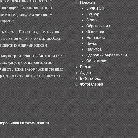
нта его появления является донесение
Новости
ссии и мире и происходящих в обществе
В РФ и СНГ
 выявление случаев дискриминации по
Собкор
В мире
 верующих.
Образование
чных регионах России и предлагает вниманию
Общество
и эксклюзивные аналитические статьи, обзоры,
Экономика
Наука
 экспертов по различным вопросам.
Палитра
 самую широкую аудиторию. Сайт освещает как
Здоровый образ жизни
Объявления
ескую, культурную, общественную жизнь
Видео
льных тем, которые находят место на страницах
Аудио
еры, исламских финансов и халяль-индустрии.
Библиотека
Фотогалерея
иперссылка на
www.ansar.ru