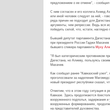
предложением о ее отмене", - сообщил 
С ним согласен и его коллега Ахмед Аз
или иной человек следует за ней, - гов
ряда причин не подходит для Дагестан
аргументы, чем репрессии. Ведь вся и
победить силой, что, кстати, наглядно 
Бывший депутат парламента Дагестана
при президенте России Гаджи Махачев 
бывшего спикера парламента
Муху Али
"Я был категорическим противником пр
Дагестана, но Алиеву, пользуясь своим
Махачев.
Как сообщал ранее "Кавказский узел", 
проголосовали за наделение Магомедс
новый президент республики сказал, ч
Отметим, что в этом году ситуация в р
Кавказе. Здесь продолжаются боестол
вооруженного подполья, задержания и 
вооруженных формированиях, продолжа
на представителей духовенства.