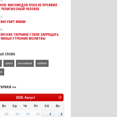
10
АНОВ: МАГОМЕДОВ ПОКА НЕ ПРОЯВИЛ
К РЕЛИГИОЗНЫЙ ЧЕЛОВЕК
10
ТАНЕ УБИТ ИМАМ
09
ТАНСКИХ ТЮРЬМАХ СТАЛИ ЗАПРЕЩАТЬ
ТИВНЫЕ УТРЕННИЕ МОЛИТВЫ
ЫЕ СЛОВА
н
закон
ваххабизм
набиев
ев
УБРИКИ «»
2026
Август
Вт
Ср
Чт
Пт
Сб
Вс
28
29
30
31
1
2