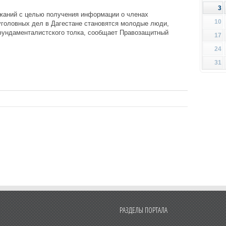
3
жаний с целью получения информации о членах
10
уголовных дел в Дагестане становятся молодые люди,
ундаменталистского толка, сообщает Правозащитный
17
24
31
РАЗДЕЛЫ ПОРТАЛА