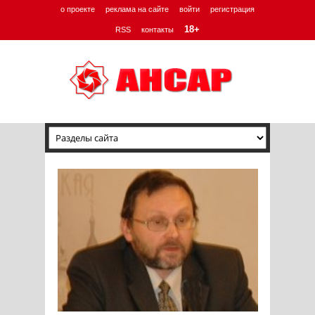
о проекте
реклама на сайте
войти
регистрация
18+
RSS
контакты