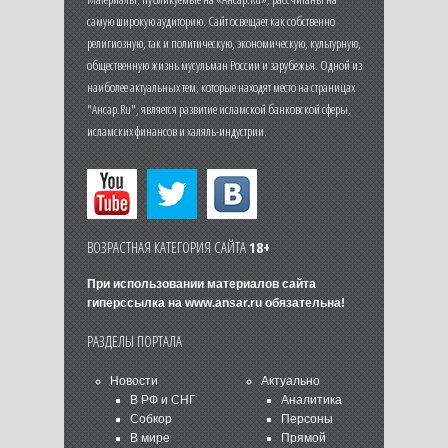
самую широкую аудиторию. Сайт освещает как собственно
религиозную, так и политическую, экономическую, культурную,
общественную жизнь мусульман России и зарубежья. Одной из
наиболее актуальных тем, которые находят место на страницах
"Ансар.Ru", является развитие исламской банковской сферы,
исламских финансов и халяль-индустрии.
ВОЗРАСТНАЯ КАТЕГОРИЯ САЙТА
18+
При использовании материалов сайта
гиперссылка на
www.ansar.ru
обязательна!
РАЗДЕЛЫ ПОРТАЛА
Новости
Актуально
В РФ и СНГ
Аналитика
Собкор
Персоны
В мире
Прямой