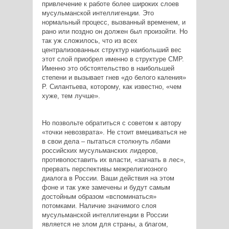
привлечение к работе более широких слоев
мусульманской интеллигенции. Это
нормальный процесс, вызванный временем, и
рано или поздно он должен был произойти. Но
так уж сложилось, что из всех
централизованных структур наибольший вес
этот слой приобрел именно в структуре СМР.
Именно это обстоятельство в наибольшей
степени и вызывает гнев «до белого каления»
Р. Силантьева, которому, как известно, «чем
хуже, тем лучше».
Но позвольте обратиться с советом к автору
«точки невозврата». Не стоит вмешиваться не
в свои дела – пытаться столкнуть лбами
российских мусульманских лидеров,
противопоставить их власти, «загнать в лес»,
прервать перспективы межрелигиозного
диалога в России. Ваши действия на этом
фоне и так уже замечены и будут самым
достойным образом «вспоминаться»
потомками. Наличие значимого слоя
мусульманской интеллигенции в России
является не злом для страны, а благом,