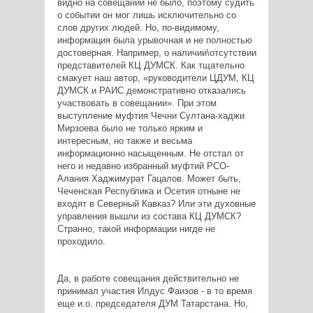
видно на совещании не было, поэтому судить
о событии он мог лишь исключительно со
слов других людей. Но, по-видимому,
информация была урывочная и не полностью
достоверная. Например, о наличии\отсутствии
представителей КЦ ДУМСК. Как тщательно
смакует наш автор, «руководители ЦДУМ, КЦ
ДУМСК и РАИС демонстративно отказались
участвовать в совещании». При этом
выступление муфтия Чечни Султана-хаджи
Мирзоева было не только ярким и
интересным, но также и весьма
информационно насыщенным. Не отстал от
него и недавно избранный муфтий РСО-
Алания Хаджимурат Гацалов. Может быть,
Чеченская Республика и Осетия отныне не
входят в Северный Кавказ? Или эти духовные
управления вышли из состава КЦ ДУМСК?
Странно, такой информации нигде не
проходило.
Да, в работе совещания действительно не
принимал участия Илдус Фаизов - в то время
еще и.о. председателя ДУМ Татарстана. Но,