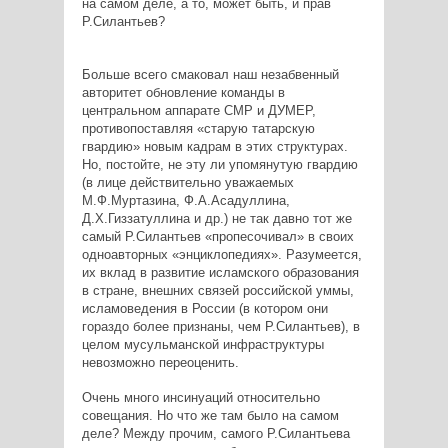
на самом деле, а то, может быть, и прав
Р.Силантьев?
Больше всего смаковал наш незабвенный
авторитет обновление команды в
центральном аппарате СМР и ДУМЕР,
противопоставляя «старую татарскую
гвардию» новым кадрам в этих структурах.
Но, постойте, не эту ли упомянутую гвардию
(в лице действительно уважаемых
М.Ф.Муртазина, Ф.А.Асадуллина,
Д.Х.Гиззатуллина и др.) не так давно тот же
самый Р.Силантьев «пропесочивал» в своих
одноавторных «энциклопедиях». Разумеется,
их вклад в развитие исламского образования
в стране, внешних связей российской уммы,
исламоведения в России (в котором они
гораздо более признаны, чем Р.Силантьев), в
целом мусульманской инфраструктуры
невозможно переоценить.
Очень много инсинуаций относительно
совещания. Но что же там было на самом
деле? Между прочим, самого Р.Силантьева