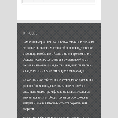
О ПРОЕКТЕ
Задачами информационно-аналитического канала с момента
его появления является донесение объективной и достоверной
информации о событиях в России и мире и происходящих в
обществе процессах, консолидация мусульманской уммы
России, выявление случаев дискриминации по религиозным
и национальным признакам, защита прав верующих.
«Ансар.Ru» имеет собственных корреспондентов в различных
регионах России и предлагает вниманию читателей как
оперативную новостную информацию, так и эксклюзивные
аналитические статьи, обзоры, религиозно-богословские
материалы, мнения известных экспертов по различным
вопросам.
Материалы, публикуемые на «Ансар.Ru», рассчитаны на