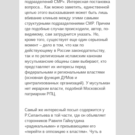
подразделений СМР». Интересная постановка
вопроса... Как можно заметить, единственной
целью этого высказывания может быть лишь
вбивание клиньев между этими самыми
структурными подразделениями СМР. Причем
где подобные случаи происходили, автор, по-
видимому, сам затруднится указать. Но,
кроме того, существует еще один серьезный
момент – дело в том, что как по
действующему в России законодательству,
так и по религиозным исламским канонам
мусульманские общины сами выбирают, кто
представляет их интересы перед
федеральными и региональными властями
(основная функция ДУМов и
централизованных организаций). У мусульман
нет иерархии власти, подобной Московской
патриархии РПЦ.
Самый же интересный посыл содержится у
Р.Силантьева в той части, где он объявляет
сторонников Равиля Гайнутдина
«радикальными» и призывающими его
«перейти в оппозицию к властям». Чуть в