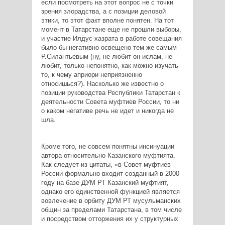
если посмотреть на этот вопрос не с точки
зрения злорадства, а с позиции деловой
этики, то этот факт вполне понятен. На тот
момент в Татарстане еще не прошли выборы,
и участие Илдус-хазрата в работе совещания
было бы негативно освещено тем же самым
Р.Силантьевым (ну, не любит он ислам, не
любит, только непонятно, как можно изучать
то, к чему априори неприязненно
относишься?). Насколько же известно о
позиции руководства Республики Татарстан к
деятельности Совета муфтиев России, то ни
о каком негативе речь не идет и никогда не
шла.
Кроме того, не совсем понятны инсинуации
автора относительно Казанского муфтията.
Как следует из цитаты, «в Совет муфтиев
России формально входит созданный в 2000
году на базе ДУМ РТ Казанский муфтият,
однако его единственной функцией является
вовлечение в орбиту ДУМ РТ мусульманских
общин за пределами Татарстана, в том числе
и посредством отторжения их у структурных