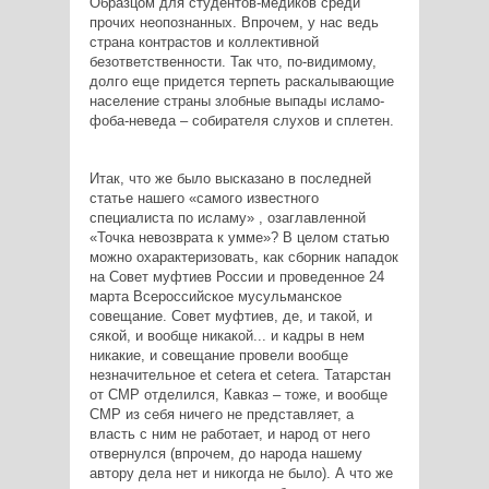
Образцом для студентов-медиков среди
прочих неопознанных. Впрочем, у нас ведь
страна контрастов и коллективной
безответственности. Так что, по-видимому,
долго еще придется терпеть раскалывающие
население страны злобные выпады исламо-
фоба-неведа – собирателя слухов и сплетен.
Итак, что же было высказано в последней
статье нашего «самого известного
специалиста по исламу» , озаглавленной
«Точка невозврата к умме»? В целом статью
можно охарактеризовать, как сборник нападок
на Совет муфтиев России и проведенное 24
марта Всероссийское мусульманское
совещание. Совет муфтиев, де, и такой, и
сякой, и вообще никакой... и кадры в нем
никакие, и совещание провели вообще
незначительное et cetera et cetera. Татарстан
от СМР отделился, Кавказ – тоже, и вообще
СМР из себя ничего не представляет, а
власть с ним не работает, и народ от него
отвернулся (впрочем, до народа нашему
автору дела нет и никогда не было). А что же