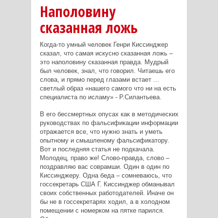
Наполовину
сказанная ложь
Когда-то умный человек Генри Киссинджер
сказал, что самая искусно сказанная ложь –
это наполовину сказанная правда. Мудрый
был человек, знал, что говорил. Читаешь его
слова, и прямо перед глазами встает ...
светлый образ «нашего самого что ни на есть
специалиста по исламу» - Р.Силантьева.
В его бессмертных опусах как в методических
руководствах по фальсификации информации
отражается все, что нужно знать и уметь
опытному и смышленому фальсификатору.
Вот и последняя статья не подкачала.
Молодец, право же! Слово-правда, слово –
поздравляю вас соврамши. Один в один по
Киссинджеру. Одна беда – сомневаюсь, что
госсекретарь США Г. Киссинджер обманывал
своих собственных работодателей. Иначе он
бы не в госсекретарях ходил, а в холодном
помещении с номерком на пятке парился.