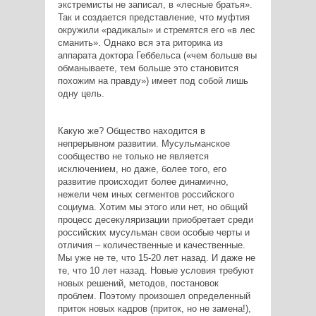
экстремисты не записал, в «лесные братья».
Так и создается представление, что муфтия
окружили «радикалы» и стремятся его «в лес
сманить». Однако вся эта риторика из
аппарата доктора Геббельса («чем больше вы
обманываете, тем больше это становится
похожим на правду») имеет под собой лишь
одну цель.
Какую же? Общество находится в
непрерывном развитии. Мусульманское
сообщество не только не является
исключением, но даже, более того, его
развитие происходит более динамично,
нежели чем иных сегментов российского
социума. Хотим мы этого или нет, но общий
процесс десекуляризации приобретает среди
российских мусульман свои особые черты и
отличия – количественные и качественные.
Мы уже не те, что 15-20 лет назад. И даже не
те, что 10 лет назад. Новые условия требуют
новых решений, методов, постановок
проблем. Поэтому произошел определенный
приток новых кадров (приток, но не замена!),