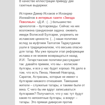
В качестве иллюстрации приведу две
газетные выдержки:
Историки Дамир Исхаков и Искандер
Изхмайлов
в интервью газете «Звезда
Поволжья»
: «Д.И.: (…) большинство
археологов – булгароведы. Сейчас на них
возложена грандиозная задача: оживить
имидж Волжской Булгарии, укоренить ее
исламские ценности. (…) наши политики
вслед за муфтием Талгатом Таджутдином
ушли в традиционализм, что весьма опасно
для татар. Мы уже прошли этап реформации
ислама и не можем возвращаться назад.
И.И.: Татарстанские политики рассуждают
так: давайте примем, что мы – волжские
булгары, и все у нас будет хорошо. Но дело в
том, что есть Пенза, Нижний Новгород,
Саратов, Астрахань, которые не имеют к
булгарам никакого отношения. Тамошние
жители – служилые татары, и такими были от
века. С чего бы им вдруг записываться
булгарами? Получается, что у нас тут будут
какие-то непонятные булгары, а вокруг –
татары. Это прямая диверсия против