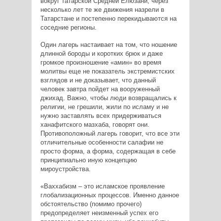
вокруг татарской Средней Елюзани, через
несколько лет те же движения назрели в
Татарстане и постепенно перекидываются на
соседние регионы.
Один лагерь настаивает на том, что ношение
длинной бороды и коротких брюк и даже
громкое произношение «амин» во время
молитвы еще не показатель экстремистских
взглядов и не доказывает, что данный
человек завтра пойдет на вооруженный
джихад. Важно, чтобы люди возвращались к
религии, не грешили, жили по исламу и не
нужно заставлять всех придерживаться
ханафитского мазхаба, говорят они.
Противоположный лагерь говорит, что все эти
отличительные особенности салафии не
просто форма, а форма, содержащая в себе
принципиально иную концепцию
мироустройства.
«Ваххабизм – это исламское проявление
глобализационных процессов. Именно данное
обстоятельство (помимо прочего)
предопределяет неизменный успех его