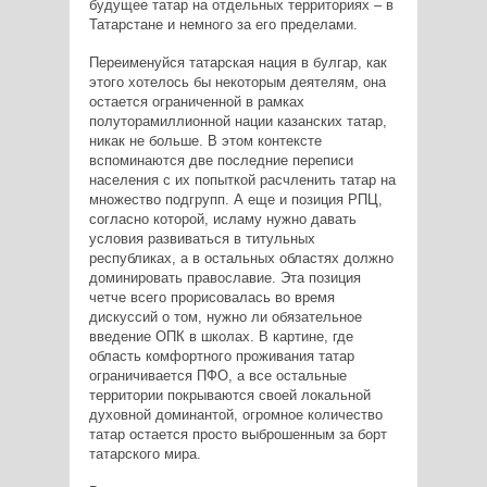
будущее татар на отдельных территориях – в
Татарстане и немного за его пределами.
Переименуйся татарская нация в булгар, как
этого хотелось бы некоторым деятелям, она
остается ограниченной в рамках
полуторамиллионной нации казанских татар,
никак не больше. В этом контексте
вспоминаются две последние переписи
населения с их попыткой расчленить татар на
множество подгрупп. А еще и позиция РПЦ,
согласно которой, исламу нужно давать
условия развиваться в титульных
республиках, а в остальных областях должно
доминировать православие. Эта позиция
четче всего прорисовалась во время
дискуссий о том, нужно ли обязательное
введение ОПК в школах. В картине, где
область комфортного проживания татар
ограничивается ПФО, а все остальные
территории покрываются своей локальной
духовной доминантой, огромное количество
татар остается просто выброшенным за борт
татарского мира.