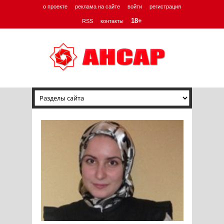
о проекте
реклама на сайте
войти
регистрация
18+
RSS
контакты