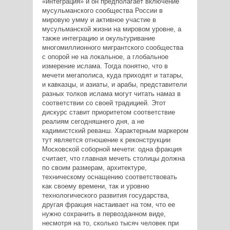
«интеграция» и он предполагает включение
мусульманского сообщества России в
мировую умму и активное участие в
мусульманской жизни на мировом уровне, а
также интеграцию и окультуривание
многомиллионного мигрантского сообщества
с опорой не на локальное, а глобальное
измерение ислама. Тогда понятно, что в
мечети мегаполиса, куда приходят и татары,
и кавказцы, и азиаты, и арабы, представители
разных толков ислама могут читать намаз в
соответствии со своей традицией. Этот
дискурс ставит приоритетом соответствие
реалиям сегодняшнего дня, а не
кадимистский реванш. Характерным маркером
тут является отношение к реконструкции
Московской соборной мечети: одна фракция
считает, что главная мечеть столицы должна
по своим размерам, архитектуре,
техническому оснащению соответствовать
как своему времени, так и уровню
технологического развития государства,
другая фракция настаивает на том, что ее
нужно сохранить в первозданном виде,
несмотря на то, сколько тысяч человек при