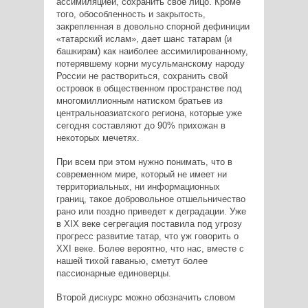
ассимиляцией, сохранить свое лицо. Кроме
того, обособленность и закрытость,
закрепленная в довольно спорной дефиниции
«татарский ислам», дает шанс татарам (и
башкирам) как наиболее ассимилированному,
потерявшему корни мусульманскому народу
России не раствориться, сохранить свой
островок в общественном пространстве под
многомиллионным натиском братьев из
центральноазиатского региона, которые уже
сегодня составляют до 90% прихожан в
некоторых мечетях.
При всем при этом нужно понимать, что в
современном мире, который не имеет ни
территориальных, ни информационных
границ, такое добровольное отшельничество
рано или поздно приведет к деградации. Уже
в XIX веке сегрегация поставила под угрозу
прогресс развитие татар, что уж говорить о
XXI веке. Более вероятно, что нас, вместе с
нашей тихой гаванью, сметут более
пассионарные единоверцы.
Второй дискурс можно обозначить словом