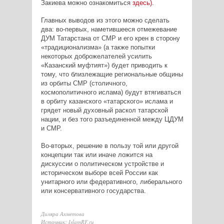
Закиева можно ознакомиться
здесь)
.
Главных выводов из этого можно сделать
два: во-первых, наметившееся отмежевание
ДУМ Татарстана от СМР и его крен в сторону
«традиционализма» (а также попытки
некоторых доброжелателей усилить
«Казанский муфтият») будет приводить к
тому, что близлежащие региональные общины
из орбиты СМР (столичного,
космополитичного ислама) будут втягиваться
в орбиту казанского «татарского» ислама и
грядет новый духовный раскол татарской
нации, и без того разъединенной между ЦДУМ
и СМР.
Во-вторых, решение в пользу той или другой
концепции так или иначе ложится на
дискуссии о политическом устройстве и
историческом выборе всей России как
унитарного или федеративного, либерального
или консервативного государства.
Диляра Ахметова
Источник: IslamRF.ru