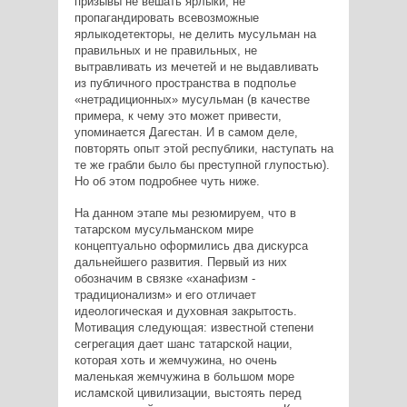
призывы не вешать ярлыки, не
пропагандировать всевозможные
ярлыкодетекторы, не делить мусульман на
правильных и не правильных, не
вытравливать из мечетей и не выдавливать
из публичного пространства в подполье
«нетрадиционных» мусульман (в качестве
примера, к чему это может привести,
упоминается Дагестан. И в самом деле,
повторять опыт этой республики, наступать на
те же грабли было бы преступной глупостью).
Но об этом подробнее чуть ниже.
На данном этапе мы резюмируем, что в
татарском мусульманском мире
концептуально оформились два дискурса
дальнейшего развития. Первый из них
обозначим в связке «ханафизм -
традиционализм» и его отличает
идеологическая и духовная закрытость.
Мотивация следующая: известной степени
сегрегация дает шанс татарской нации,
которая хоть и жемчужина, но очень
маленькая жемчужина в большом море
исламской цивилизации, выстоять перед