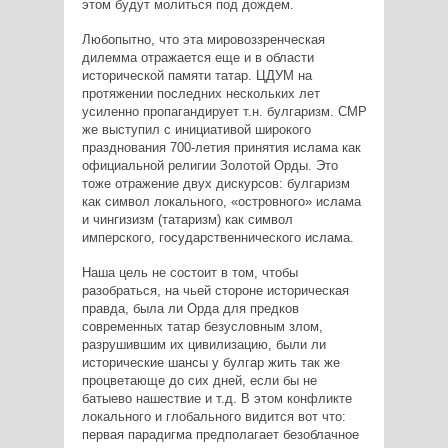
этом будут молиться под дождем.
Любопытно, что эта мировоззренческая
дилемма отражается еще и в области
исторической памяти татар. ЦДУМ на
протяжении последних нескольких лет
усиленно пропагандирует т.н. булгаризм. СМР
же выступил с инициативой широкого
празднования 700-летия принятия ислама как
официальной религии Золотой Орды. Это
тоже отражение двух дискурсов: булгаризм
как символ локального, «островного» ислама
и чингизизм (татаризм) как символ
имперского, государственнического ислама.
Наша цель не состоит в том, чтобы
разобраться, на чьей стороне историческая
правда, была ли Орда для предков
современных татар безусловным злом,
разрушившим их цивилизацию, были ли
исторические шансы у булгар жить так же
процветающе до сих дней, если бы не
батыево нашествие и т.д. В этом конфликте
локального и глобального видится вот что:
первая парадигма предполагает безоблачное