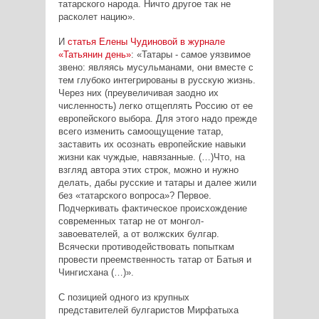
татарского народа. Ничто другое так не
расколет нацию».
И
статья Елены Чудиновой в журнале
«Татьянин день»
: «Татары - самое уязвимое
звено: являясь мусульманами, они вместе с
тем глубоко интегрированы в русскую жизнь.
Через них (преувеличивая заодно их
численность) легко отщеплять Россию от ее
европейского выбора. Для этого надо прежде
всего изменить самоощущение татар,
заставить их осознать европейские навыки
жизни как чуждые, навязанные. (…)Что, на
взгляд автора этих строк, можно и нужно
делать, дабы русские и татары и далее жили
без «татарского вопроса»? Первое.
Подчеркивать фактическое происхождение
современных татар не от монгол-
завоевателей, а от волжских булгар.
Всячески противодействовать попыткам
провести преемственность татар от Батыя и
Чингисхана (…)».
С позицией одного из крупных
представителей булгаристов Мирфатыха