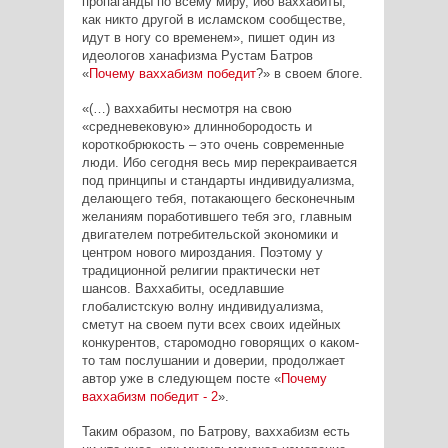
пропаганды по всему миру, ибо ваххабиты,
как никто другой в исламском сообществе,
идут в ногу со временем», пишет один из
идеологов ханафизма Рустам Батров
«
Почему ваххабизм победит
?» в своем блоге.
«(…) ваххабиты несмотря на свою
«средневековую» длиннобородость и
короткобрюкость – это очень современные
люди. Ибо сегодня весь мир перекраивается
под принципы и стандарты индивидуализма,
делающего тебя, потакающего бесконечным
желаниям поработившего тебя эго, главным
двигателем потребительской экономики и
центром нового мироздания. Поэтому у
традиционной религии практически нет
шансов. Ваххабиты, оседлавшие
глобалистскую волну индивидуализма,
сметут на своем пути всех своих идейных
конкурентов, старомодно говорящих о каком-
то там послушании и доверии, продолжает
автор уже в следующем посте «
Почему
ваххабизм победит - 2
».
Таким образом, по Батрову, ваххабизм есть