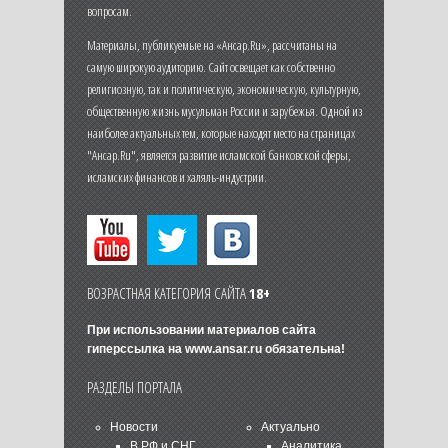
вопросам.
Материалы, публикуемые на «Ансар.Ru», рассчитаны на
самую широкую аудиторию. Сайт освещает как собственно
религиозную, так и политическую, экономическую, культурную,
общественную жизнь мусульман России и зарубежья. Одной из
наиболее актуальных тем, которые находят место на страницах
"Ансар.Ru", является развитие исламской банковской сферы,
исламских финансов и халяль-индустрии.
ВОЗРАСТНАЯ КАТЕГОРИЯ САЙТА
18+
При использовании материалов сайта
гиперссылка на
www.ansar.ru
обязательна!
РАЗДЕЛЫ ПОРТАЛА
Новости
Актуально
В РФ и СНГ
Аналитика