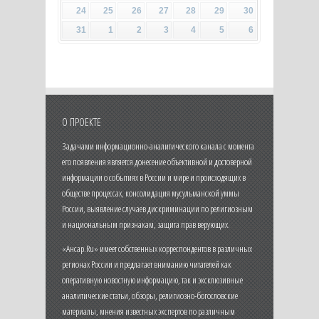
24
25
26
27
28
29
30
31
1
2
3
4
5
6
О ПРОЕКТЕ
Задачами информационно-аналитического канала с момента
его появления является донесение объективной и достоверной
информации о событиях в России и мире и происходящих в
обществе процессах, консолидация мусульманской уммы
России, выявление случаев дискриминации по религиозным
и национальным признакам, защита прав верующих.
«Ансар.Ru» имеет собственных корреспондентов в различных
регионах России и предлагает вниманию читателей как
оперативную новостную информацию, так и эксклюзивные
аналитические статьи, обзоры, религиозно-богословские
материалы, мнения известных экспертов по различным