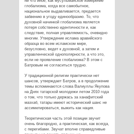
ни что иное, как мусульманское измерение
глобализма, когда все самобытное,
национальное выдавливается, предается
забвению в угоду единообразию. То, что
духовной начинкой глобализма является
потеря собственно идентичности и, как
следствие, полная управляемость, очевидно
многим. Утверждение ислама аравийского
образца во всем исламском мире,
безусловно, ведет к духовной, а затем и
управленческой однополярности, а что это,
если не проявление глобализма? В этом с
Батровым не согласиться трудно.
У традиционной религии практически нет
шансов, утверждает Батров, а в продолжение
темы вспоминаются слова Валиуллы Якупова
на Днях татарской молодежи летом 2010 года
о том, что только держась за ханафитский
мазхаб, татары имеют исторический шанс не
ассимилироваться, выжить как нация.
Теоретическая часть этой позиции звучит
очень благородно, а практическая, как всегда,
с перегибами. Звучат вполне справедливые