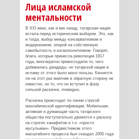
Лица исламской
ментальности
В XXI веке, как и век назад, татарская нация
встала перед историческим выбором. Это, как
и тогда, выбор между консерватизмом и
модернизмом, опорой на собственную
самобытность и космополитизмом. Говорят,
блага, которые принесла революция 1917
года, многократно превосходили то, чего
добивались джадиды, но татарской нации и
исламу от этого было мало пользы. Качнется
ли на этот раз маятник в обратную сторону не
известно, но то, что он вступил в фазу
сильной раскачки, очевидно.
Раскачка происходит по линии строгой
мазхабической идентификации. Мобильная,
активная и думающая часть татарского
общества поступательно движется к расколу
на строгих ханафитов и т.н. «просто
мусульман». Предвестником этого
масштабного процесса был скандал 2005 года