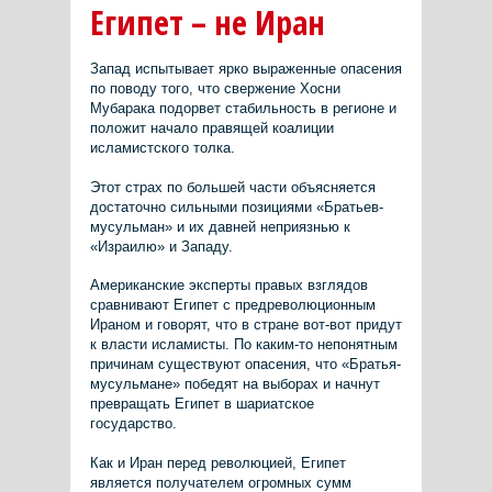
Египет – не Иран
Запад испытывает ярко выраженные опасения
по поводу того, что свержение Хосни
Мубарака подорвет стабильность в регионе и
положит начало правящей коалиции
исламистского толка.
Этот страх по большей части объясняется
достаточно сильными позициями «Братьев-
мусульман» и их давней неприязнью к
«Израилю» и Западу.
Американские эксперты правых взглядов
сравнивают Египет с предреволюционным
Ираном и говорят, что в стране вот-вот придут
к власти исламисты. По каким-то непонятным
причинам существуют опасения, что «Братья-
мусульмане» победят на выборах и начнут
превращать Египет в шариатское
государство.
Как и Иран перед революцией, Египет
является получателем огромных сумм