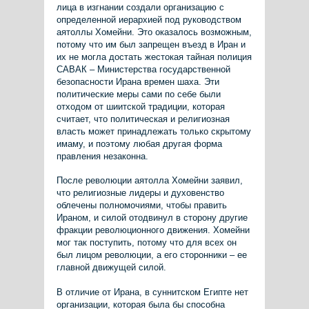
лица в изгнании создали организацию с
определенной иерархией под руководством
аятоллы Хомейни. Это оказалось возможным,
потому что им был запрещен въезд в Иран и
их не могла достать жестокая тайная полиция
САВАК – Министерства государственной
безопасности Ирана времен шаха. Эти
политические меры сами по себе были
отходом от шиитской традиции, которая
считает, что политическая и религиозная
власть может принадлежать только скрытому
имаму, и поэтому любая другая форма
правления незаконна.
После революции аятолла Хомейни заявил,
что религиозные лидеры и духовенство
облечены полномочиями, чтобы править
Ираном, и силой отодвинул в сторону другие
фракции революционного движения. Хомейни
мог так поступить, потому что для всех он
был лицом революции, а его сторонники – ее
главной движущей силой.
В отличие от Ирана, в суннитском Египте нет
организации, которая была бы способна