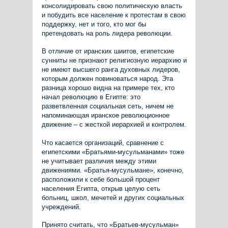
консолидировать свою политическую власть
и побудить все население к протестам в свою
поддержку, нет и того, кто мог бы
претендовать на роль лидера революции.
В отличие от иранских шиитов, египетские
сунниты не признают религиозную иерархию и
не имеют высшего ранга духовных лидеров,
которым должен повиноваться народ. Эта
разница хорошо видна на примере тех, кто
начал революцию в Египте: это
разветвленная социальная сеть, ничем не
напоминающая иранское революционное
движение – с жесткой иерархией и контролем.
Что касается организаций, сравнение с
египетскими «Братьями-мусульманами» тоже
не учитывает различия между этими
движениями. «Братья-мусульмане», конечно,
расположили к себе большой процент
населения Египта, открыв целую сеть
больниц, школ, мечетей и других социальных
учреждений.
Принято считать, что «Братьев-мусульман»