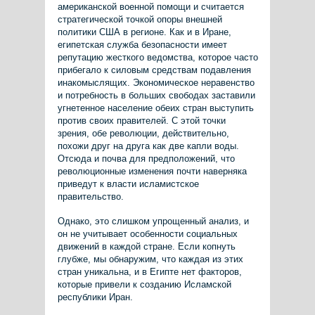
американской военной помощи и считается
стратегической точкой опоры внешней
политики США в регионе. Как и в Иране,
египетская служба безопасности имеет
репутацию жесткого ведомства, которое часто
прибегало к силовым средствам подавления
инакомыслящих. Экономическое неравенство
и потребность в больших свободах заставили
угнетенное население обеих стран выступить
против своих правителей. С этой точки
зрения, обе революции, действительно,
похожи друг на друга как две капли воды.
Отсюда и почва для предположений, что
революционные изменения почти наверняка
приведут к власти исламистское
правительство.
Однако, это слишком упрощенный анализ, и
он не учитывает особенности социальных
движений в каждой стране. Если копнуть
глубже, мы обнаружим, что каждая из этих
стран уникальна, и в Египте нет факторов,
которые привели к созданию Исламской
республики Иран.