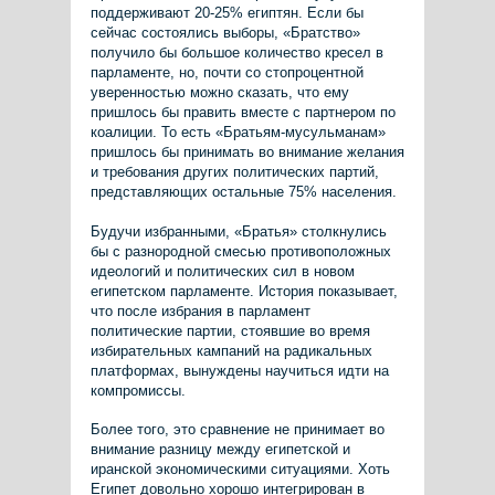
поддерживают 20-25% египтян. Если бы
сейчас состоялись выборы, «Братство»
получило бы большое количество кресел в
парламенте, но, почти со стопроцентной
уверенностью можно сказать, что ему
пришлось бы править вместе с партнером по
коалиции. То есть «Братьям-мусульманам»
пришлось бы принимать во внимание желания
и требования других политических партий,
представляющих остальные 75% населения.
Будучи избранными, «Братья» столкнулись
бы с разнородной смесью противоположных
идеологий и политических сил в новом
египетском парламенте. История показывает,
что после избрания в парламент
политические партии, стоявшие во время
избирательных кампаний на радикальных
платформах, вынуждены научиться идти на
компромиссы.
Более того, это сравнение не принимает во
внимание разницу между египетской и
иранской экономическими ситуациями. Хоть
Египет довольно хорошо интегрирован в