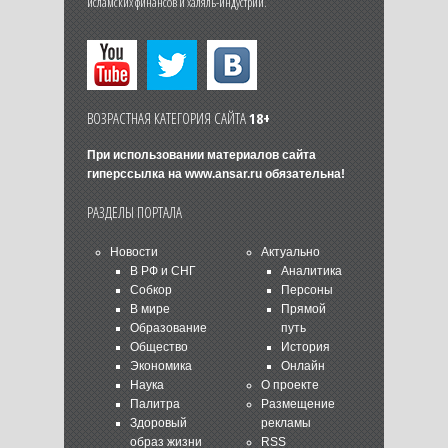
исламских финансов и халяль-индустрии.
ВОЗРАСТНАЯ КАТЕГОРИЯ САЙТА
18+
При использовании материалов сайта
гиперссылка на
www.ansar.ru
обязательна!
РАЗДЕЛЫ ПОРТАЛА
Новости
Актуально
В РФ и СНГ
Аналитика
Собкор
Персоны
В мире
Прямой
Образование
путь
Общество
История
Экономика
Онлайн
Наука
О проекте
Палитра
Размещение
Здоровый
рекламы
образ жизни
RSS