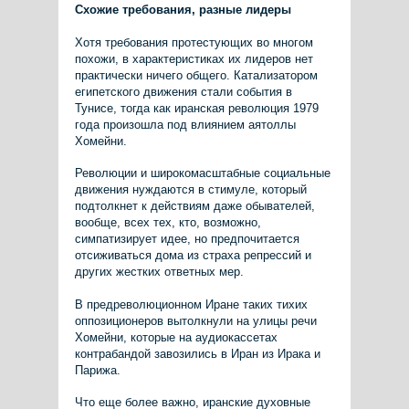
Схожие требования, разные лидеры
Хотя требования протестующих во многом
похожи, в характеристиках их лидеров нет
практически ничего общего. Катализатором
египетского движения стали события в
Тунисе, тогда как иранская революция 1979
года произошла под влиянием аятоллы
Хомейни.
Революции и широкомасштабные социальные
движения нуждаются в стимуле, который
подтолкнет к действиям даже обывателей,
вообще, всех тех, кто, возможно,
симпатизирует идее, но предпочитается
отсиживаться дома из страха репрессий и
других жестких ответных мер.
В предреволюционном Иране таких тихих
оппозиционеров вытолкнули на улицы речи
Хомейни, которые на аудиокассетах
контрабандой завозились в Иран из Ирака и
Парижа.
Что еще более важно, иранские духовные