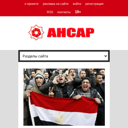
о проекте
реклама на сайте
войти
регистрация
18+
RSS
контакты