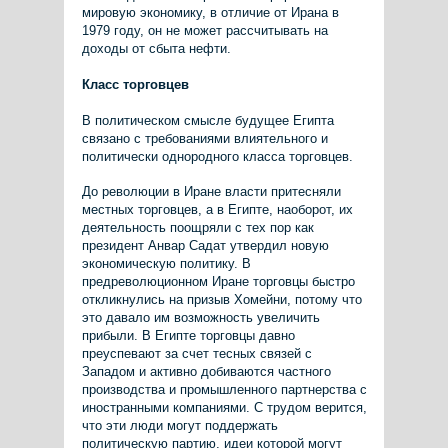
мировую экономику, в отличие от Ирана в
1979 году, он не может рассчитывать на
доходы от сбыта нефти.
Класс торговцев
В политическом смысле будущее Египта
связано с требованиями влиятельного и
политически однородного класса торговцев.
До революции в Иране власти притесняли
местных торговцев, а в Египте, наоборот, их
деятельность поощряли с тех пор как
президент Анвар Садат утвердил новую
экономическую политику. В
предреволюционном Иране торговцы быстро
откликнулись на призыв Хомейни, потому что
это давало им возможность увеличить
прибыли. В Египте торговцы давно
преуспевают за счет тесных связей с
Западом и активно добиваются частного
производства и промышленного партнерства с
иностранными компаниями. С трудом верится,
что эти люди могут поддержать
политическую партию, идеи которой могут