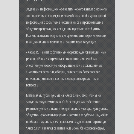
Задачами информационно-аналитического канала с момента
его появления является донесение объективной и достоверной
информации о событиях в России и мире и происходящих в
обществе процессах, консолидация мусульманской уммы
России, выявление случаев дискриминации по религиозным
и национальным признакам, защита прав верующих.
«Ансар.Ru» имеет собственных корреспондентов в различных
регионах России и предлагает вниманию читателей как
оперативную новостную информацию, так и эксклюзивные
аналитические статьи, обзоры, религиозно-богословские
материалы, мнения известных экспертов по различным
вопросам.
Материалы, публикуемые на «Ансар.Ru», рассчитаны на
самую широкую аудиторию. Сайт освещает как собственно
религиозную, так и политическую, экономическую, культурную,
общественную жизнь мусульман России и зарубежья. Одной из
наиболее актуальных тем, которые находят место на страницах
"Ансар.Ru", является развитие исламской банковской сферы,