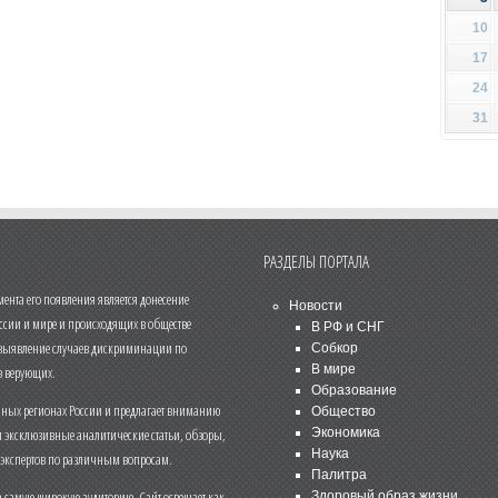
10
17
24
31
РАЗДЕЛЫ ПОРТАЛА
нта его появления является донесение
Новости
ссии и мире и происходящих в обществе
В РФ и СНГ
 выявление случаев дискриминации по
Собкор
В мире
 верующих.
Образование
чных регионах России и предлагает вниманию
Общество
и эксклюзивные аналитические статьи, обзоры,
Экономика
Наука
 экспертов по различным вопросам.
Палитра
 самую широкую аудиторию. Сайт освещает как
Здоровый образ жизни