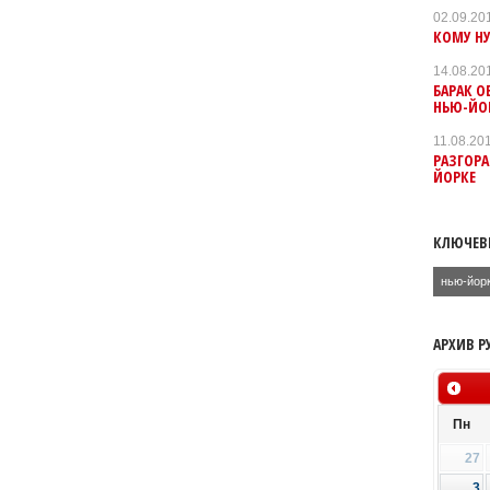
02.09.20
КОМУ НУ
14.08.20
БАРАК О
НЬЮ-ЙО
11.08.20
РАЗГОРА
ЙОРКЕ
КЛЮЧЕВ
нью-йор
АРХИВ Р
Пн
27
3