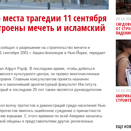
 места трагедии 11 сентября
29.10.20
САУДОВ
строены мечеть и исламский
ОТ СТРО
ПАДЕНИ
сообщил о разрешении на строительство мечети и
1 сентября 2001 г. башен-близнецов в Нью-Йорке, передает
ал Абдул Рауф. В последнее время, чтобы добиться
амского культурного центра, он провел многочисленные
уровня. Главным консультантом проекта назначен
е и закончивший архитектурный факультет Института
орый в последние 20 лет также является руководителем
12.10.20
АМЕРИК
СТРОИТ
ло волну протестов и демонстраций среди населения Нью-
 протестов явилось ошибочное суждение о причастности
тим взрывам. С этого времени по всей Америке начались
ой общины и представителями других религиозных
ЕЩЕ НОВ