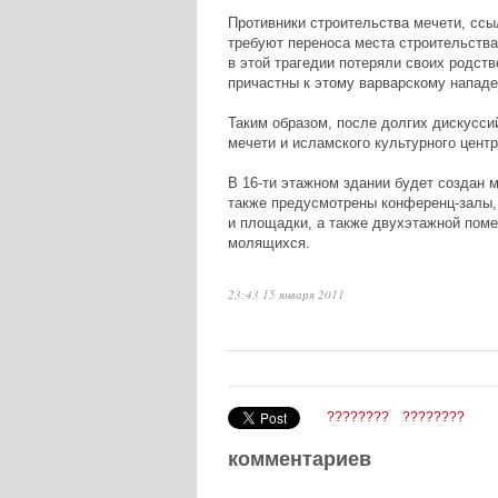
Противники строительства мечети, ссы
требуют переноса места строительства
в этой трагедии потеряли своих родств
причастны к этому варварскому напад
Таким образом, после долгих дискусси
мечети и исламского культурного центр
В 16-ти этажном здании будет создан 
также предусмотрены конференц-залы,
и площадки, а также двухэтажной поме
молящихся.
23:43 15 января 2011
????????
????????
комментариев