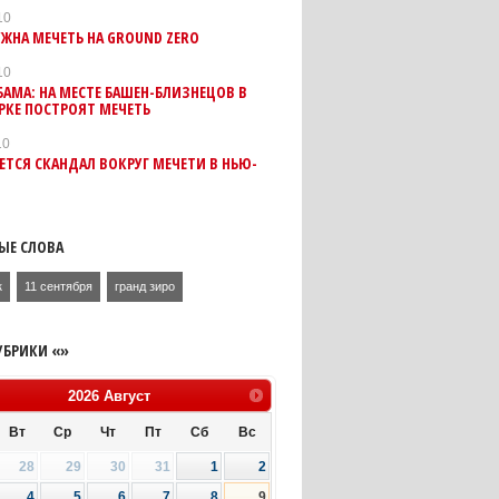
10
ЖНА МЕЧЕТЬ НА GROUND ZERO
10
БАМА: НА МЕСТЕ БАШЕН-БЛИЗНЕЦОВ В
РКЕ ПОСТРОЯТ МЕЧЕТЬ
10
ЕТСЯ СКАНДАЛ ВОКРУГ МЕЧЕТИ В НЬЮ-
ЫЕ СЛОВА
к
11 сентября
гранд зиро
УБРИКИ «»
2026
Август
Вт
Ср
Чт
Пт
Сб
Вс
28
29
30
31
1
2
4
5
6
7
8
9