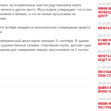
12.10.20
лаясь на оскорбленные чувства родственников жертв,
ИМАМ АБ
 мечети в другое место. Мусульмане утверждают, что и они
НЕОБХО
енников и близких, и что истинные мусульмане не
ЦЕНТР
ению.
07.10.20
МЕЧЕТЬ
й в октябре ожидается окончательное утверждение проекта
а.
06.10.20
В СМИ 
мемориальный центр жертв трагедии 11 сентября. В здании
МЕЧЕТИ 
 художественные галереи, спортивные клубы, детские сады
щение для совершения намаза, рассчитанное на 2 тысячи
04.10.20
МЕЧЕТЬ 
БУДЕТ 
27.09.20
МУСУЛЬ
ПЛАН СТ
20.09.20
МАЙКЛ М
ЙОРКЕ 10
13.09.20
ИМАМ Н
ПОСТРОЕ