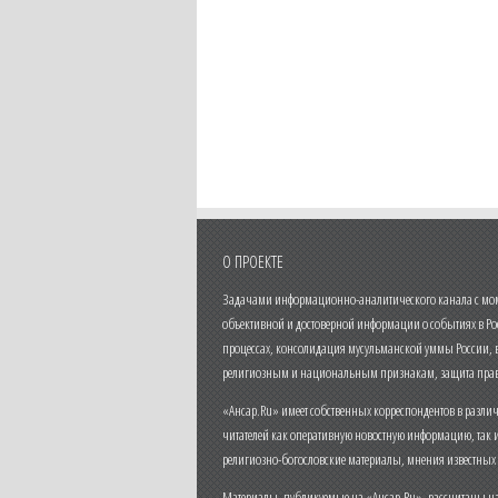
О ПРОЕКТЕ
Задачами информационно-аналитического канала с моме
объективной и достоверной информации о событиях в Ро
процессах, консолидация мусульманской уммы России,
религиозным и национальным признакам, защита прав
«Ансар.Ru» имеет собственных корреспондентов в разли
читателей как оперативную новостную информацию, так 
религиозно-богословские материалы, мнения известных
Материалы, публикуемые на «Ансар.Ru», рассчитаны на