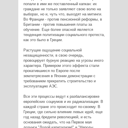
попали в ими же поставленный капкан: их
граждане не только заявляют свою волю на
выборах, но и, чуть что, выходят на митинги.
Во Франции - против пенсионной реформы, в
Британии - против повышения платы за
обучение. Еще более опасной является
тенденция политизации социального протеста,
как это было в Греции.
Растущее ощущение социальной
незащищенности, в свою очередь,
провоцирует бурную реакцию на угрозы иного
характера. Примером этого эффекта стали
прокатившиеся по Европе после
землетрясения в Японии демонстрации с
требованием прекратить строительство и
эксплуатацию АЭС.
Все эти процессы ведут к разбалансировке
европейских социумов и их радикализации. В
каждой стране это происходит по-своему. В
Греции, где сильно влияние левых идей, еще
год назад бредили революцией, и есть
основания ожидать, что на Первое мая
лозунги "Долой капитализм!" и "Народы