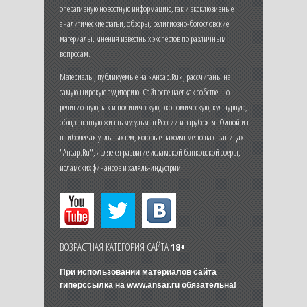
оперативную новостную информацию, так и эксклюзивные
аналитические статьи, обзоры, религиозно-богословские
материалы, мнения известных экспертов по различным
вопросам.
Материалы, публикуемые на «Ансар.Ru», рассчитаны на
самую широкую аудиторию. Сайт освещает как собственно
религиозную, так и политическую, экономическую, культурную,
общественную жизнь мусульман России и зарубежья. Одной из
наиболее актуальных тем, которые находят место на страницах
"Ансар.Ru", является развитие исламской банковской сферы,
исламских финансов и халяль-индустрии.
ВОЗРАСТНАЯ КАТЕГОРИЯ САЙТА
18+
При использовании материалов сайта
гиперссылка на
www.ansar.ru
обязательна!