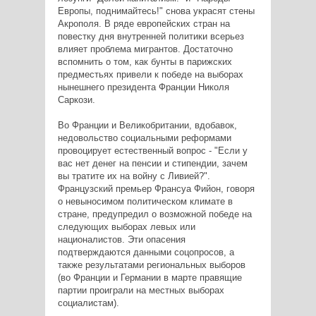
Европы, поднимайтесь!" снова украсят стены
Акрополя. В ряде европейских стран на
повестку дня внутренней политики всерьез
влияет проблема мигрантов. Достаточно
вспомнить о том, как бунты в парижских
предместьях привели к победе на выборах
нынешнего президента Франции Николя
Саркози.
Во Франции и Великобритании, вдобавок,
недовольство социальными реформами
провоцирует естественный вопрос - "Если у
вас нет денег на пенсии и стипендии, зачем
вы тратите их на войну с Ливией?".
Французский премьер Франсуа Фийон, говоря
о невыносимом политическом климате в
стране, предупредил о возможной победе на
следующих выборах левых или
националистов. Эти опасения
подтверждаются данными соцопросов, а
также результатами региональных выборов
(во Франции и Германии в марте правящие
партии проиграли на местных выборах
социалистам).