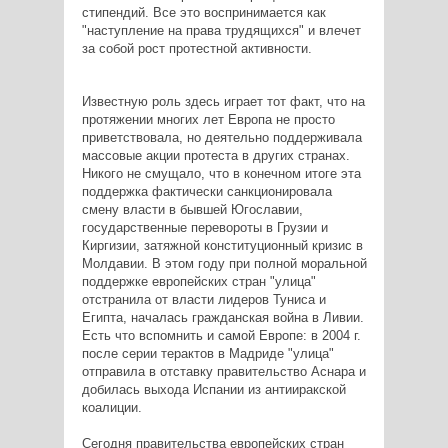
стипендий. Все это воспринимается как
"наступление на права трудящихся" и влечет
за собой рост протестной активности.
Известную роль здесь играет тот факт, что на
протяжении многих лет Европа не просто
приветствовала, но деятельно поддерживала
массовые акции протеста в других странах.
Никого не смущало, что в конечном итоге эта
поддержка фактически санкционировала
смену власти в бывшей Югославии,
государственные перевороты в Грузии и
Киргизии, затяжной конституционный кризис в
Молдавии. В этом году при полной моральной
поддержке европейских стран "улица"
отстранила от власти лидеров Туниса и
Египта, началась гражданская война в Ливии.
Есть что вспомнить и самой Европе: в 2004 г.
после серии терактов в Мадриде "улица"
отправила в отставку правительство Аснара и
добилась выхода Испании из антииракской
коалиции.
Сегодня правительства европейских стран