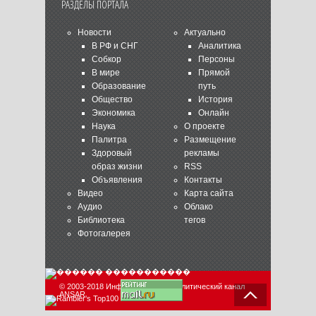
РАЗДЕЛЫ ПОРТАЛА
Новости
Актуально
В РФ и СНГ
Аналитика
Собкор
Персоны
В мире
Прямой
Образование
путь
Общество
История
Экономика
Онлайн
Наука
О проекте
Палитра
Размещение
Здоровый
рекламы
образ жизни
RSS
Объявления
Контакты
Видео
Карта сайта
Аудио
Облако
Библиотека
тегов
Фотогалерея
© 2003-2018 Информационно-аналитический канал
ANSAR