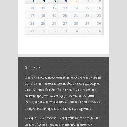
3
4
5
6
7
8
9
10
11
12
13
14
15
16
17
18
19
20
21
22
23
24
25
26
27
28
29
30
31
1
2
3
4
5
6
О ПРОЕКТЕ
Задачами информационно-аналитического канала с момента
его появления является донесение объективной и достоверной
информации о событиях в России и мире и происходящих в
обществе процессах, консолидация мусульманской уммы
России, выявление случаев дискриминации по религиозным
и национальным признакам, защита прав верующих.
«Ансар.Ru» имеет собственных корреспондентов в различных
регионах России и предлагает вниманию читателей как