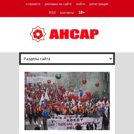
о проекте
реклама на сайте
войти
регистрация
18+
RSS
контакты