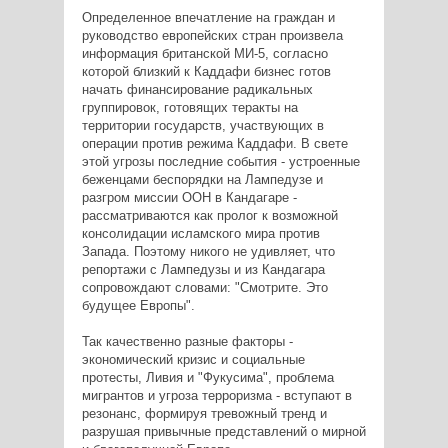
Определенное впечатление на граждан и
руководство европейских стран произвела
информация британской МИ-5, согласно
которой близкий к Каддафи бизнес готов
начать финансирование радикальных
группировок, готовящих теракты на
территории государств, участвующих в
операции против режима Каддафи. В свете
этой угрозы последние события - устроенные
беженцами беспорядки на Лампедузе и
разгром миссии ООН в Кандагаре -
рассматриваются как пролог к возможной
консолидации исламского мира против
Запада. Поэтому никого не удивляет, что
репортажи с Лампедузы и из Кандагара
сопровождают словами: "Смотрите. Это
будущее Европы".
Так качественно разные факторы -
экономический кризис и социальные
протесты, Ливия и "Фукусима", проблема
мигрантов и угроза терроризма - вступают в
резонанс, формируя тревожный тренд и
разрушая привычные представлений о мирной