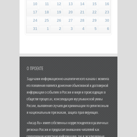
10
11
12
13
14
15
16
17
18
19
20
21
22
23
24
25
26
27
28
29
30
31
1
2
3
4
5
6
О ПРОЕКТЕ
Задачами информационно-аналитического канала с момента
его появления является донесение объективной и достоверной
информации о событиях в России и мире и происходящих в
обществе процессах, консолидация мусульманской уммы
России, выявление случаев дискриминации по религиозным
и национальным признакам, защита прав верующих.
«Ансар.Ru» имеет собственных корреспондентов в различных
регионах России и предлагает вниманию читателей как
оперативную новостную информацию, так и эксклюзивные