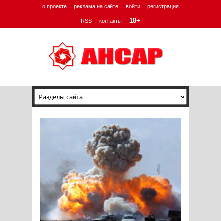
о проекте
реклама на сайте
войти
регистрация
18+
RSS
контакты