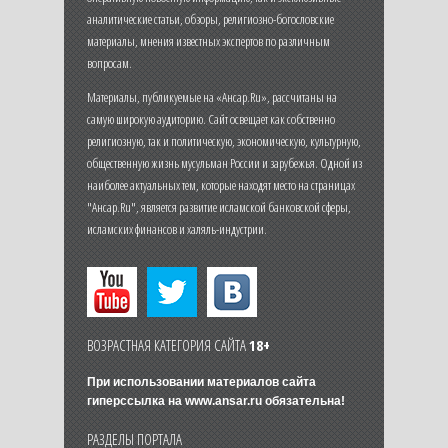
аналитические статьи, обзоры, религиозно-богословские
материалы, мнения известных экспертов по различным
вопросам.
Материалы, публикуемые на «Ансар.Ru», рассчитаны на
самую широкую аудиторию. Сайт освещает как собственно
религиозную, так и политическую, экономическую, культурную,
общественную жизнь мусульман России и зарубежья. Одной из
наиболее актуальных тем, которые находят место на страницах
"Ансар.Ru", является развитие исламской банковской сферы,
исламских финансов и халяль-индустрии.
ВОЗРАСТНАЯ КАТЕГОРИЯ САЙТА
18+
При использовании материалов сайта
гиперссылка на
www.ansar.ru
обязательна!
РАЗДЕЛЫ ПОРТАЛА