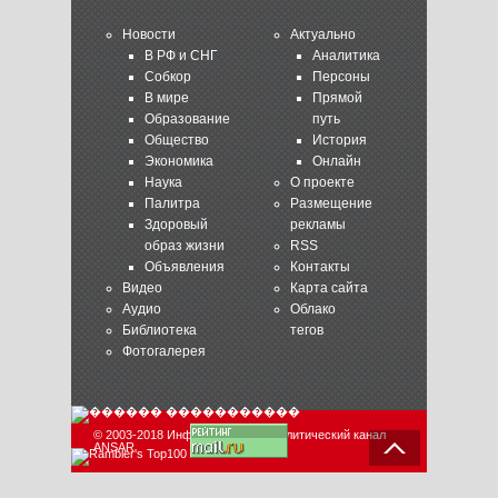
Новости
Актуально
В РФ и СНГ
Аналитика
Собкор
Персоны
В мире
Прямой
Образование
путь
Общество
История
Экономика
Онлайн
Наука
О проекте
Палитра
Размещение
Здоровый
рекламы
образ жизни
RSS
Объявления
Контакты
Видео
Карта сайта
Аудио
Облако
Библиотека
тегов
Фотогалерея
© 2003-2018 Информационно-аналитический канал
ANSAR