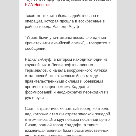
РИА Новости
.
Такая же техника была задействована в
операции, которая прошла в воскресенье в
районе города Рас-эль-Ануф.
"Утром были уничтожены несколько единиц
бронетехники ливийский армии", - говорится в
сообщении.
Рас-эль-Ануф, в котором находится один из
крупнейших в Ливии нефтеналивных
терминалов, с начала вооруженного мятежа
стал ареной ожесточенных боев между
правительственными силами и боевиками
противостоящих режиму Каддафи
формирований и неоднократно переходил из
рук в руки.
Сирт - стратегически важный город, контроль
над которым стал бы стратегической победой
мятежников. Это крупнейший нефтяной центр
Ливии, родной город Каддафи, а также
важнейшая военная база правительственных
сил, откуда в настоящее время