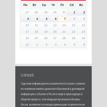
Пн
Вт
Ср
Чт
Пт
Сб
Вс
27
28
29
30
31
1
2
3
4
5
6
7
8
9
10
11
12
13
14
15
16
17
18
19
20
21
22
23
24
25
26
27
28
29
30
31
1
2
3
4
5
6
О ПРОЕКТЕ
Задачами информационно-аналитического канала с момента
его появления является донесение объективной и достоверной
информации о событиях в России и мире и происходящих в
обществе процессах, консолидация мусульманской уммы
России, выявление случаев дискриминации по религиозным