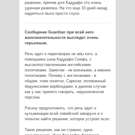
развязке, причем для Каддафи это очень
удачная развязка. На что еще 10 дней назад
надеяться было просто глупо.
Сообщение Guardian при всей него
малозначительности выглядит очень
серьезным.
Речь идет о переговорах не абы кого, а
помощника сына Каддафи Сеифа, с
высокопоставленными английскими
политиками. Заметим - не военными, а именно
политиками. Почему с англичанами - в
общем, тоже понятно. Саркози, оплеванный
бедуинскими верблюдами, в данном случае
как у нас принято говорить, нерукопожатая
персона.
Рискну предположить, что речь идет о
кульминации всей ливийской заварухи и о
попытке найти решение, которое устроит всех.
Такое решение, как ни странно, одно-