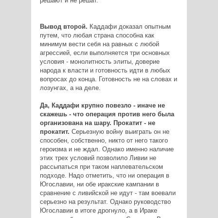
решают и не решат.
Вывод второй.
Каддафи доказал опытным
путем, что любая страна способна как
минимум вести себя на равных с любой
агрессией, если выполняется три основных
условия - монолитность элиты, доверие
народа к власти и готовность идти в любых
вопросах до конца. Готовность не на словах и
лозунгах, а на деле.
Да, Каддафи крупно повезло - иначе не
скажешь - что операция против него была
организована на шару. Прокатит - не
прокатит.
Серьезную войну выиграть он не
способен, собственно, никто от него такого
героизма и не ждал. Однако именно наличие
этих трех условий позволило Ливии не
рассыпаться при таком наплевательском
подходе. Надо отметить, что ни операция в
Югославии, ни обе иракские кампании в
сравнение с ливийской не идут - там воевали
серьезно на результат. Однако руководство
Югославии в итоге дрогнуло, а в Ираке