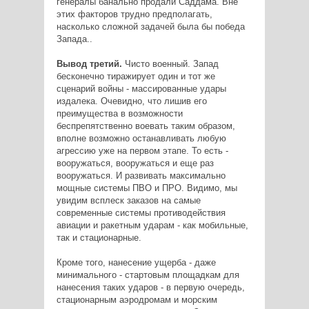
генералы банально продали Саддама. Вне
этих факторов трудно предполагать,
насколько сложной задачей была бы победа
Запада..
Вывод третий.
Чисто военный. Запад
бесконечно тиражирует один и тот же
сценарий войны - массированные удары
издалека. Очевидно, что лишив его
преимущества в возможности
беспрепятственно воевать таким образом,
вполне возможно останавливать любую
агрессию уже на первом этапе. То есть -
вооружаться, вооружаться и еще раз
вооружаться. И развивать максимально
мощные системы ПВО и ПРО. Видимо, мы
увидим всплеск заказов на самые
современные системы противодействия
авиации и ракетным ударам - как мобильные,
так и стационарные.
Кроме того, нанесение ущерба - даже
минимального - стартовым площадкам для
нанесения таких ударов - в первую очередь,
стационарным аэродромам и морским