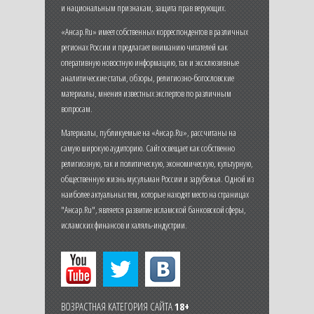
и национальным признакам, защита прав верующих.
«Ансар.Ru» имеет собственных корреспондентов в различных
регионах России и предлагает вниманию читателей как
оперативную новостную информацию, так и эксклюзивные
аналитические статьи, обзоры, религиозно-богословские
материалы, мнения известных экспертов по различным
вопросам.
Материалы, публикуемые на «Ансар.Ru», рассчитаны на
самую широкую аудиторию. Сайт освещает как собственно
религиозную, так и политическую, экономическую, культурную,
общественную жизнь мусульман России и зарубежья. Одной из
наиболее актуальных тем, которые находят место на страницах
"Ансар.Ru", является развитие исламской банковской сферы,
исламских финансов и халяль-индустрии.
ВОЗРАСТНАЯ КАТЕГОРИЯ САЙТА
18+