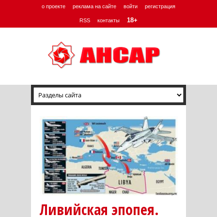
о проекте
реклама на сайте
войти
регистрация
18+
RSS
контакты
Ливийская эпопея.