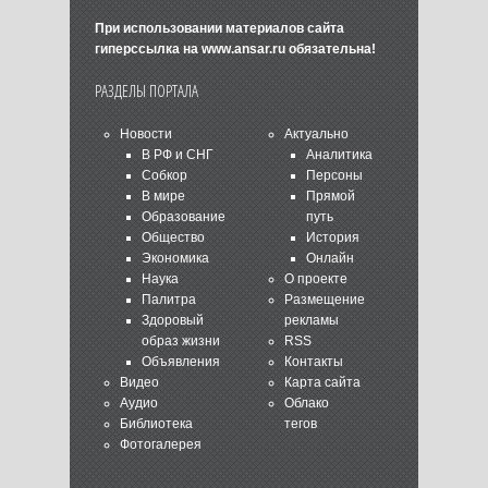
При использовании материалов сайта
гиперссылка на
www.ansar.ru
обязательна!
РАЗДЕЛЫ ПОРТАЛА
Новости
Актуально
В РФ и СНГ
Аналитика
Собкор
Персоны
В мире
Прямой
Образование
путь
Общество
История
Экономика
Онлайн
Наука
О проекте
Палитра
Размещение
Здоровый
рекламы
образ жизни
RSS
Объявления
Контакты
Видео
Карта сайта
Аудио
Облако
Библиотека
тегов
Фотогалерея