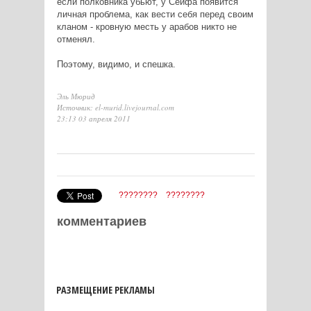
если полковника убьют, у Сеифа появится
личная проблема, как вести себя перед своим
кланом - кровную месть у арабов никто не
отменял.
Поэтому, видимо, и спешка.
Эль Мюрид
Источник: el-murid.livejournal.com
23:13 03 апреля 2011
????????
????????
комментариев
РАЗМЕЩЕНИЕ РЕКЛАМЫ