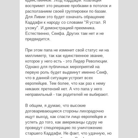
единственное. Уход Каддафи. Коалиция
воспримет это решение пробками в потолок и
расползанием своей группировки по базам.
Для Ливии это будет означать обращение
Каддафи к народу со словами "Я устал. Я
ухожу". И демонстрацией преемника.
Естественно, Сеифа. Других там нет и не
предвидится.
При этом папа не изменит свой статус ни на
миллиметр, так как единственное звание,
которое у него есть - это Лидер Революции.
Однако для публичных мероприятий на
первую роль будет выдвинут именно Сеиф,
что в данной ситуации устроит всех
европейцев. Тем более, что как раз к нему
никаких претензий нет. А что папа у него
неправильный - так родителей не выбирают.
В общем, я думаю, что высокие
договаривающиеся стороны лихорадочно
ищут выход, как спасти лицо европейцев и
успеть до того, как американцы сдуру не
проведут спецоперацию по уничтожению
старшего Каддафи. Не факт, что удачную, но