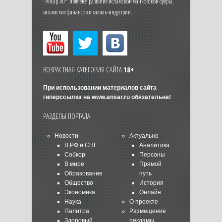
"Ансар.Ru", является развитие исламской банковской сферы,
исламских финансов и халяль-индустрии.
ВОЗРАСТНАЯ КАТЕГОРИЯ САЙТА
18+
При использовании материалов сайта
гиперссылка на
www.ansar.ru
обязательна!
РАЗДЕЛЫ ПОРТАЛА
Новости
Актуально
В РФ и СНГ
Аналитика
Собкор
Персоны
В мире
Прямой
Образование
путь
Общество
История
Экономика
Онлайн
Наука
О проекте
Палитра
Размещение
Здоровый
рекламы