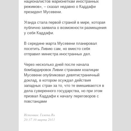
националистов марионеткам иностранных
режимов», – сказал недавно о Каддафи
президент Мусевени.
Уганда стала первой страной в мире, которая
публично заявила о возможности размещения
у себя Каддафи.
В середине марта Мусевени планировал
посетить Ливию сам, но вместо себя
отправил министра иностранных дел.
Через несколько дней после начала
бомбардировок Ливии странами коалиции
Мусевени опубликовал девятистраничный
доклад, в котором осуждал действия
западных стран за то, что те вмешиваются в
дела суверенного государства, но при этом
призвал Каддафи к началу переговоров с
повстанцами
Источник: Газета.Ru
20:37 30 марта 2011