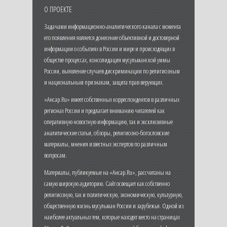
О ПРОЕКТЕ
Задачами информационно-аналитического канала с момента
его появления является донесение объективной и достоверной
информации о событиях в России и мире и происходящих в
обществе процессах, консолидация мусульманской уммы
России, выявление случаев дискриминации по религиозным
и национальным признакам, защита прав верующих.
«Ансар.Ru» имеет собственных корреспондентов в различных
регионах России и предлагает вниманию читателей как
оперативную новостную информацию, так и эксклюзивные
аналитические статьи, обзоры, религиозно-богословские
материалы, мнения известных экспертов по различным
вопросам.
Материалы, публикуемые на «Ансар.Ru», рассчитаны на
самую широкую аудиторию. Сайт освещает как собственно
религиозную, так и политическую, экономическую, культурную,
общественную жизнь мусульман России и зарубежья. Одной из
наиболее актуальных тем, которые находят место на страницах