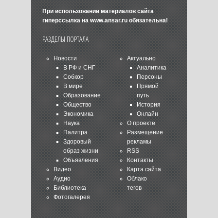
При использовании материалов сайта
гиперссылка на
www.ansar.ru
обязательна!
РАЗДЕЛЫ ПОРТАЛА
Новости
Актуально
В РФ и СНГ
Аналитика
Собкор
Персоны
В мире
Прямой
Образование
путь
Общество
История
Экономика
Онлайн
Наука
О проекте
Палитра
Размещение
Здоровый
рекламы
образ жизни
RSS
Объявления
Контакты
Видео
Карта сайта
Аудио
Облако
Библиотека
тегов
Фотогалерея