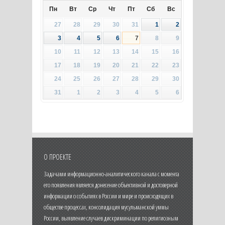
Пн
Вт
Ср
Чт
Пт
Сб
Вс
27
28
29
30
31
1
2
3
4
5
6
7
8
9
10
11
12
13
14
15
16
17
18
19
20
21
22
23
24
25
26
27
28
29
30
31
1
2
3
4
5
6
О ПРОЕКТЕ
Задачами информационно-аналитического канала с момента
его появления является донесение объективной и достоверной
информации о событиях в России и мире и происходящих в
обществе процессах, консолидация мусульманской уммы
России, выявление случаев дискриминации по религиозным