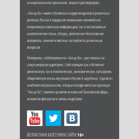
и национальным признакам, защита прав верующих.
«Ансар.Ru» имеет собственных корреспондентов в различных
регионах России и предлагает вниманию читателей как
оперативную новостную информацию, так и эксклюзивные
аналитические статьи, обзоры, религиозно-богословские
материалы, мнения известных экспертов по различным
вопросам.
Материалы, публикуемые на «Ансар.Ru», рассчитаны на
самую широкую аудиторию. Сайт освещает как собственно
религиозную, так и политическую, экономическую, культурную,
общественную жизнь мусульман России и зарубежья. Одной из
наиболее актуальных тем, которые находят место на страницах
"Ансар.Ru", является развитие исламской банковской сферы,
исламских финансов и халяль-индустрии.
ВОЗРАСТНАЯ КАТЕГОРИЯ САЙТА
18+