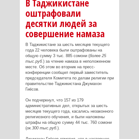
В Таджикистане
оштрафовали
десятки людей за
совершение намаза
В Таджикистане за шесть месяцев текущего
года 22 человека были оштрафованы на
общую сумму 3 тыс. 885 сомони (
более 25
тыс.руб.
) за чтение намаза в неположенном
месте. Об этом во вторник на пресс-
конференции сообщил первый заместитель
председателя Комитета по делам религии при
правительстве Таджикистана Джумахон
Гиёсов.
Он подчеркнул, что 157 из 179
административных дел, открытых за шесть
месяцев текущего года, касались незаконного
религиозного обучения, и были наложены
штрафы на общую сумму 44 тыс. 760 сомони
(
ок.300 тыс.руб.
).
Джумахон Гиёсов отметил, что в настоящее