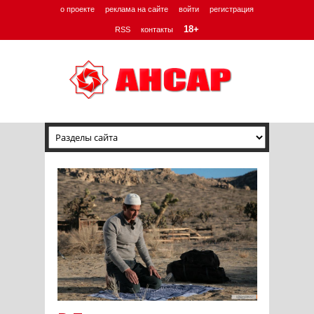
о проекте
реклама на сайте
войти
регистрация
18+
RSS
контакты