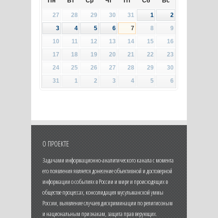
Пн
Вт
Ср
Чт
Пт
Сб
Вс
27
28
29
30
31
1
2
3
4
5
6
7
8
9
10
11
12
13
14
15
16
17
18
19
20
21
22
23
24
25
26
27
28
29
30
31
1
2
3
4
5
6
О ПРОЕКТЕ
Задачами информационно-аналитического канала с момента
его появления является донесение объективной и достоверной
информации о событиях в России и мире и происходящих в
обществе процессах, консолидация мусульманской уммы
России, выявление случаев дискриминации по религиозным
и национальным признакам, защита прав верующих.