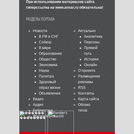
При использовании материалов сайта
гиперссылка на
www.ansar.ru
обязательна!
РАЗДЕЛЫ ПОРТАЛА
Новости
Актуально
В РФ и СНГ
Аналитика
Собкор
Персоны
В мире
Прямой
Образование
путь
Общество
История
Экономика
Онлайн
Наука
О проекте
Палитра
Размещение
Здоровый
рекламы
образ жизни
RSS
Объявления
Контакты
Видео
Карта сайта
Аудио
Облако
Библиотека
тегов
Фотогалерея