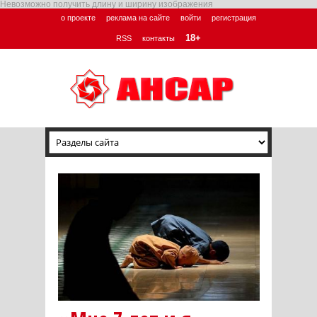
Невозможно получить длину и ширину изображения
о проекте
реклама на сайте
войти
регистрация
18+
RSS
контакты