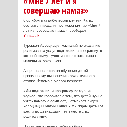
«Мне 7 лет и я
совершаю намаз»
6 октября в стамбульской мечети Фатих
состоится праздничное мероприятие «Мне 7
лет и я совершаю намаз», сообщает
Yenisafak
.
Турецкая Ассоциация компаний по оказанию
религиозных услуг подготовила программу, в
которой примут участие около пяти тысяч
маленьких мусульман.
Акция направлена на обучение детей
правильному выполнению обязательного
столпа Ислама с малого возраста.
«Мы подготовили программу исходя из
хадиса, где говорится о том, что детей нужно
учить намазу с семи лет, - отмечает лидер
Ассоциации Метин Качар. - Мы ждем детей от
шести до двенадцати лет вместе с их
родителями».
При входе в мечеть ребятам будут