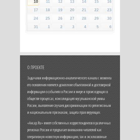
10
11
12
13
14
15
16
17
18
19
20
21
22
23
24
25
26
27
28
29
30
31
1
2
3
4
5
6
О ПРОЕКТЕ
Задачами информационно-аналитического канала с момента
его появления является донесение объективной и достоверной
информации о событиях в России и мире и происходящих в
обществе процессах, консолидация мусульманской уммы
России, выявление случаев дискриминации по религиозным
и национальным признакам, защита прав верующих.
«Ансар.Ru» имеет собственных корреспондентов в различных
регионах России и предлагает вниманию читателей как
оперативную новостную информацию, так и эксклюзивные