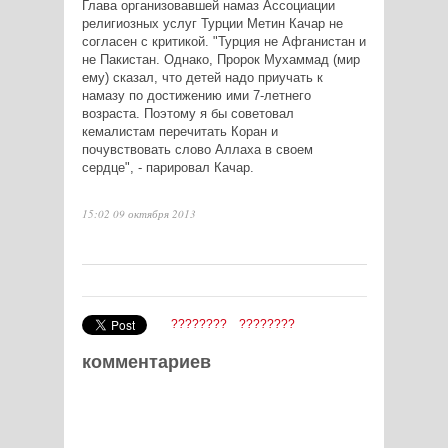
Глава организовавшей намаз Ассоциации
религиозных услуг Турции Метин Качар не
согласен с критикой. "Турция не Афганистан и
не Пакистан. Однако, Пророк Мухаммад (мир
ему) сказал, что детей надо приучать к
намазу по достижению ими 7-летнего
возраста. Поэтому я бы советовал
кемалистам перечитать Коран и
почувствовать слово Аллаха в своем
сердце", - парировал Качар.
15:02 09 октября 2013
????????
????????
комментариев