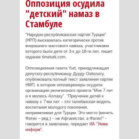
Оппозиция осудила
"детский" намаз в
Стамбуле
"Народно-республиканская партия Турции"
(НРП) высказалась категорически против
вчерашнего массового намаза, участниками
которого были дети от 3-х до 18-ти лет, пишет
издание timeturk.com.
Оппозиционная газета Yurt, принадлежащая
депутату-республиканцу Дурду Озболату,
опубликовала полный текст заявления партии
НМП, в котором оппозиционеры осудили
организацию религиозного проекта "Мне 7 лет
и я молюсь Аллаху". "Приучение детей к
намазу с 7-ми лет – это талибанская модель
воспитания молодого поколения,
неприемлемая для Турции. Это место (мечеть
Фатих – ред.) – не Афганистан, а Фатих!" -
говорится в заявлении, передает
ИА "Умма
информ"
.