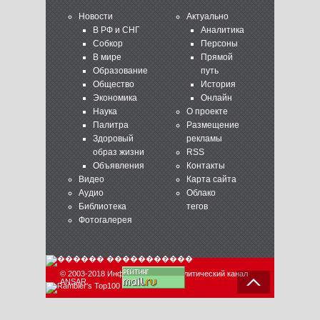
Новости
Актуально
В РФ и СНГ
Аналитика
Собкор
Персоны
В мире
Прямой
Образование
путь
Общество
История
Экономика
Онлайн
Наука
О проекте
Палитра
Размещение
Здоровый
рекламы
образ жизни
RSS
Объявления
Контакты
Видео
Карта сайта
Аудио
Облако
Библиотека
тегов
Фотогалерея
© 2003-2018 Информационно-аналитический канал
ANSAR