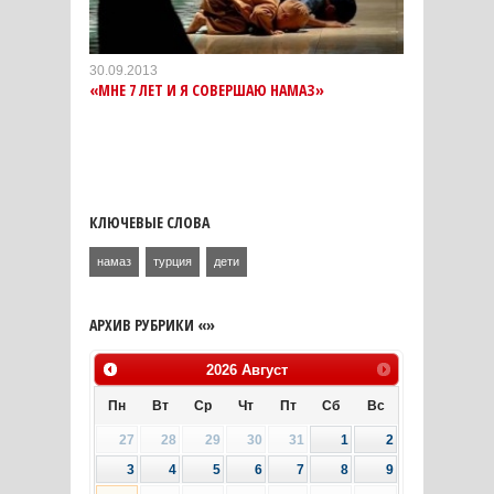
30.09.2013
«МНЕ 7 ЛЕТ И Я СОВЕРШАЮ НАМАЗ»
КЛЮЧЕВЫЕ СЛОВА
намаз
турция
дети
АРХИВ РУБРИКИ «»
2026
Август
Пн
Вт
Ср
Чт
Пт
Сб
Вс
27
28
29
30
31
1
2
3
4
5
6
7
8
9