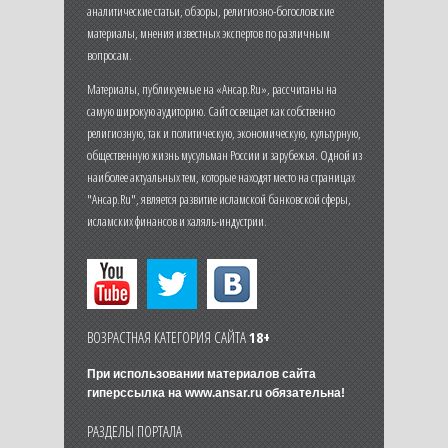
аналитические статьи, обзоры, религиозно-богословские
материалы, мнения известных экспертов по различным
вопросам.
Материалы, публикуемые на «Ансар.Ru», рассчитаны на
самую широкую аудиторию. Сайт освещает как собственно
религиозную, так и политическую, экономическую, культурную,
общественную жизнь мусульман России и зарубежья. Одной из
наиболее актуальных тем, которые находят место на страницах
"Ансар.Ru", является развитие исламской банковской сферы,
исламских финансов и халяль-индустрии.
ВОЗРАСТНАЯ КАТЕГОРИЯ САЙТА
18+
При использовании материалов сайта
гиперссылка на
www.ansar.ru
обязательна!
РАЗДЕЛЫ ПОРТАЛА