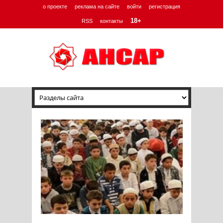
о проекте
реклама на сайте
войти
регистрация
18+
RSS
контакты