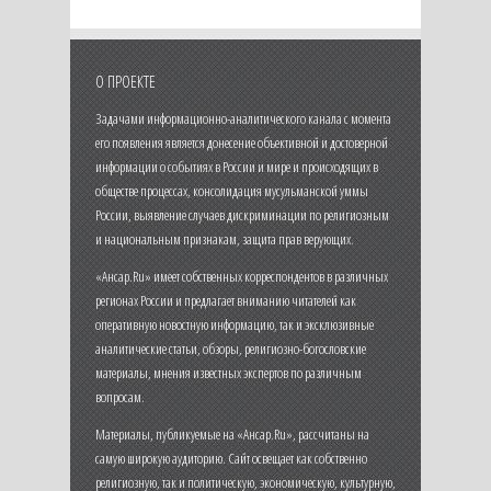
О ПРОЕКТЕ
Задачами информационно-аналитического канала с момента
его появления является донесение объективной и достоверной
информации о событиях в России и мире и происходящих в
обществе процессах, консолидация мусульманской уммы
России, выявление случаев дискриминации по религиозным
и национальным признакам, защита прав верующих.
«Ансар.Ru» имеет собственных корреспондентов в различных
регионах России и предлагает вниманию читателей как
оперативную новостную информацию, так и эксклюзивные
аналитические статьи, обзоры, религиозно-богословские
материалы, мнения известных экспертов по различным
вопросам.
Материалы, публикуемые на «Ансар.Ru», рассчитаны на
самую широкую аудиторию. Сайт освещает как собственно
религиозную, так и политическую, экономическую, культурную,