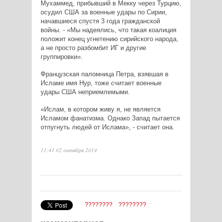
Мухаммед, прибывший в Мекку через Турцию,
осудил США за военные удары по Сирии,
начавшиеся спустя 3 года гражданской
войны. - «Мы надеялись, что такая коалиция
положит конец угнетению сирийского народа,
а не просто разбомбит ИГ и другие
группировки».
Французская паломница Петра, взявшая в
Исламе имя Нур, тоже считает военные
удары США неприемлемыми.
«Ислам, в котором живу я, не является
Исламом фанатизма. Однако Запад пытается
отпугнуть людей от Ислама», - считает она.
11:41 02 октября 2014
????????
????????