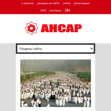
о проекте
реклама на сайте
войти
регистрация
18+
RSS
контакты