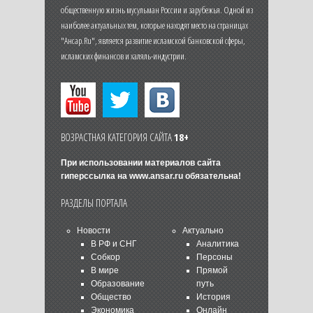
общественную жизнь мусульман России и зарубежья. Одной из
наиболее актуальных тем, которые находят место на страницах
"Ансар.Ru", является развитие исламской банковской сферы,
исламских финансов и халяль-индустрии.
ВОЗРАСТНАЯ КАТЕГОРИЯ САЙТА
18+
При использовании материалов сайта
гиперссылка на
www.ansar.ru
обязательна!
РАЗДЕЛЫ ПОРТАЛА
Новости
Актуально
В РФ и СНГ
Аналитика
Собкор
Персоны
В мире
Прямой
Образование
путь
Общество
История
Экономика
Онлайн