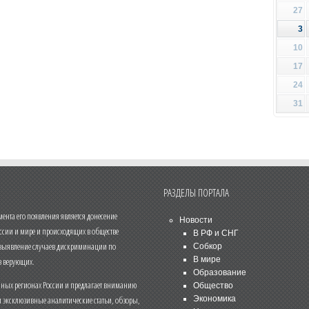
27
3
10
17
24
31
РАЗДЕЛЫ ПОРТАЛА
нта его появления является донесение
Новости
ссии и мире и происходящих в обществе
В РФ и СНГ
 выявление случаев дискриминации по
Собкор
В мире
 верующих.
Образование
чных регионах России и предлагает вниманию
Общество
и эксклюзивные аналитические статьи, обзоры,
Экономика