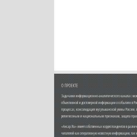
О ПРОЕКТЕ
Задачами информационно-аналитического канала с моме
объективной и достоверной информации о событиях в Ро
процессах, консолидация мусульманской уммы России,
религиозным и национальным признакам, защита прав
«Ансар.Ru» имеет собственных корреспондентов в разли
читателей как оперативную новостную информацию, так 