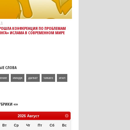
11
ПРОШЛА КОНФЕРЕНЦИЯ ПО ПРОБЛЕМАМ
ИНГА» ИСЛАМА В СОВРЕМЕННОМ МИРЕ
ЫЕ СЛОВА
ение
имидж
дагват
чикаго
игил
УБРИКИ «»
2026
Август
Вт
Ср
Чт
Пт
Сб
Вс