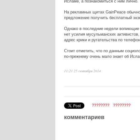
Исламе, а познакомиться с ним лично.
На рекламных щитах
Gain
Peace
обычно
предложение получить бесплатный экз
Однако в последние недели вопиющие 
нет усилия мусульманских активистов, 
адрес крики и ругательства по телефон
Стоит отметить, что по данным социо
по-прежнему очень мало знает об Исл
11:21 25 сентября 2014
????????
????????
комментариев