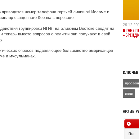
 приводится номер телефона горячей линии об Исламе и
емпляр священного Корана в переводе.
29.12.20
действия группировки ИГИЛ на Ближнем Востоке сводят на
В ГАНЕ 
и теперь вместо вопросов о религии они получают в свой
«БРЕНД
у.
логических опросов подавляющее большинство американцев
аме и мусульманах.
КЛЮЧЕВ
просвещ
игиш
АРХИВ Р
Пн