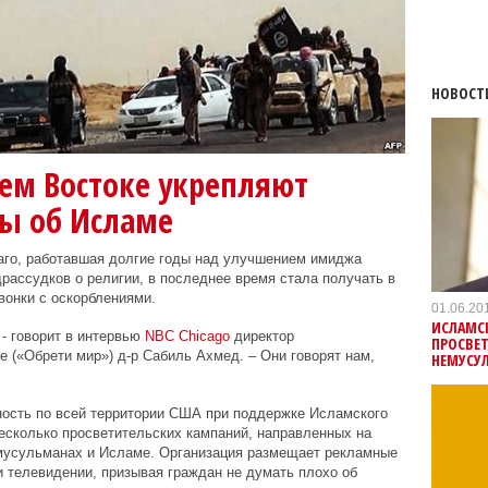
НОВОСТ
ем Востоке укрепляют
ы об Исламе
каго, работавшая долгие годы над улучшением имиджа
ассудков о религии, в последнее время стала получать в
вонки с оскорблениями.
01.06.20
ИСЛАМС
 - говорит в интервью
NBC Chicago
директор
ПРОСВЕТ
e («Обрети мир») д-р Сабиль Ахмед. – Они говорят нам,
НЕМУСУ
ость по всей территории США при поддержке Исламского
несколько просветительских кампаний, направленных на
мусульманах и Исламе. Организация размещает рекламные
и телевидении, призывая граждан не думать плохо об