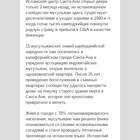
Исламский центр Санта-Аны открыл двери
только 2 месяца назад, но испаноязычное
сообщество мусульман здесь существует
десятилетиями и уходит корнями в 1980-е гг,
когда сотни тысяч камбоджийцев покинули
родную страну и прибыли в США в качестве
беженцев.
15 мусульманских семей камбоджийской
народности чам поселились в
калифорнийском городе Санта-Ана и
учредили ассоциацию индокитайских
мусульман, открыв молельню в
однокомнатной квартире. После 35 лет
проведения богослужений в съемных
квартирах сообществу удалось наскрести
денег на покупку старого здания морга в
Санта-Ане, которое они кропотливо
превратили в мечеть.
Живя в городе с 78% латиноамериканского
населения, мусульмане чам решили ближе
познакомиться со своими испаноязычными
соседями и стали проводить пятничные
проповеди на испанском языке. Исламский