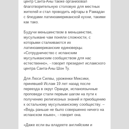
центр Санта-Аны также организовал
благотворительную столовую для местных
жителей и стал проводить ифтары в Рамадан
с блюдами латиноамериканской кухни, такими
как тако.
Будучи меньшинством в меньшинстве,
мусульмане чам поняли сложности, с
которыми сталкиваются их
латиноамериканские единоверцы.
«Сотрудничество с испанским
мусульманским сообществом для нас
естественно», - говорит президент исламского
центра Санта-Аны Шон Ту.
Для Люси Силвы, уроженки Мексики,
принявшей Ислам 19 лет назад после
переезда в округ Орандж, испаноязычные
проповеди стали первым шагом на пути к
получению религиозных знаний и приобщению
к остальному мусульманскому сообществу. –
«Ведь раньше не было совершенно ничего на
испанском языке», - говорит она.
«Даже если вы владеете английским и