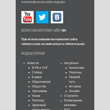
исламских финансов и халяль-индустрии.
ВОЗРАСТНАЯ КАТЕГОРИЯ САЙТА
18+
При использовании материалов сайта
гиперссылка на
www.ansar.ru
обязательна!
РАЗДЕЛЫ ПОРТАЛА
Новости
Актуально
В РФ и СНГ
Аналитика
Собкор
Персоны
В мире
Прямой
Образование
путь
Общество
История
Экономика
Онлайн
Наука
О проекте
Палитра
Размещение
Здоровый
рекламы
образ жизни
RSS