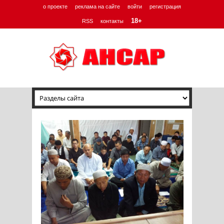
о проекте
реклама на сайте
войти
регистрация
18+
RSS
контакты