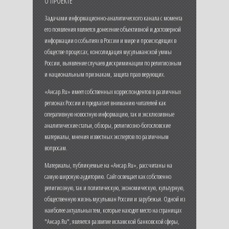
О ПРОЕКТЕ
Задачами информационно-аналитического канала с момента
его появления является донесение объективной и достоверной
информации о событиях в России и мире и происходящих в
обществе процессах, консолидация мусульманской уммы
России, выявление случаев дискриминации по религиозным
и национальным признакам, защита прав верующих.
«Ансар.Ru» имеет собственных корреспондентов в различных
регионах России и предлагает вниманию читателей как
оперативную новостную информацию, так и эксклюзивные
аналитические статьи, обзоры, религиозно-богословские
материалы, мнения известных экспертов по различным
вопросам.
Материалы, публикуемые на «Ансар.Ru», рассчитаны на
самую широкую аудиторию. Сайт освещает как собственно
религиозную, так и политическую, экономическую, культурную,
общественную жизнь мусульман России и зарубежья. Одной из
наиболее актуальных тем, которые находят место на страницах
"Ансар.Ru", является развитие исламской банковской сферы,