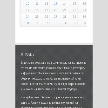
10
11
12
13
14
15
16
17
18
19
20
21
22
23
24
25
26
27
28
29
30
31
1
2
3
4
5
6
О ПРОЕКТЕ
Задачами информационно-аналитического канала с момента
его появления является донесение объективной и достоверной
информации о событиях в России и мире и происходящих в
обществе процессах, консолидация мусульманской уммы
России, выявление случаев дискриминации по религиозным
и национальным признакам, защита прав верующих.
«Ансар.Ru» имеет собственных корреспондентов в различных
регионах России и предлагает вниманию читателей как
оперативную новостную информацию, так и эксклюзивные