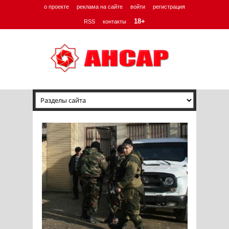
о проекте
реклама на сайте
войти
регистрация
18+
RSS
контакты