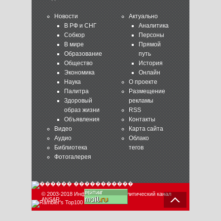
Новости
Актуально
В РФ и СНГ
Аналитика
Собкор
Персоны
В мире
Прямой
Образование
путь
Общество
История
Экономика
Онлайн
Наука
О проекте
Палитра
Размещение
Здоровый
рекламы
образ жизни
RSS
Объявления
Контакты
Видео
Карта сайта
Аудио
Облако
Библиотека
тегов
Фотогалерея
© 2003-2018 Информационно-аналитический канал
ANSAR