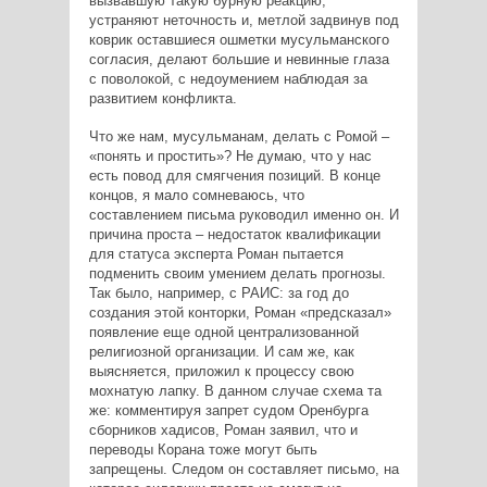
вызвавшую такую бурную реакцию,
устраняют неточность и, метлой задвинув под
коврик оставшиеся ошметки мусульманского
согласия, делают большие и невинные глаза
с поволокой, с недоумением наблюдая за
развитием конфликта.
Что же нам, мусульманам, делать с Ромой –
«понять и простить»? Не думаю, что у нас
есть повод для смягчения позиций. В конце
концов, я мало сомневаюсь, что
составлением письма руководил именно он. И
причина проста – недостаток квалификации
для статуса эксперта Роман пытается
подменить своим умением делать прогнозы.
Так было, например, с РАИС: за год до
создания этой конторки, Роман «предсказал»
появление еще одной централизованной
религиозной организации. И сам же, как
выясняется, приложил к процессу свою
мохнатую лапку. В данном случае схема та
же: комментируя запрет судом Оренбурга
сборников хадисов, Роман заявил, что и
переводы Корана тоже могут быть
запрещены. Следом он составляет письмо, на