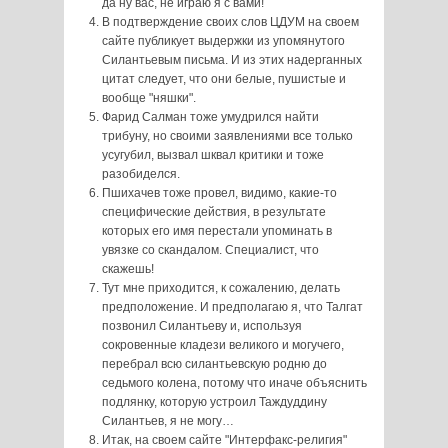
да ну вас, не играю я с вами!
В подтверждение своих слов ЦДУМ на своем
сайте публикует выдержки из упомянутого
Силантьевым письма. И из этих надерганных
цитат следует, что они белые, пушистые и
вообще "няшки".
Фарид Салман тоже умудрился найти
трибуну, но своими заявлениями все только
усугубил, вызвал шквал критики и тоже
разобиделся.
Пшихачев тоже провел, видимо, какие-то
специфические действия, в результате
которых его имя перестали упоминать в
увязке со скандалом. Специалист, что
скажешь!
Тут мне приходится, к сожалению, делать
предположение. И предполагаю я, что Талгат
позвонил Силантьеву и, используя
сокровенные кладези великого и могучего,
перебрал всю силантьевскую родню до
седьмого колена, потому что иначе объяснить
подлянку, которую устроил Таждуддину
Силантьев, я не могу…
Итак, на своем сайте "Интерфакс-религия"