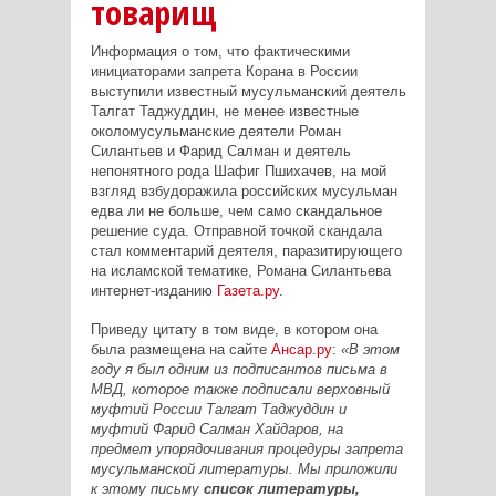
товарищ
Информация о том, что фактическими
инициаторами запрета Корана в России
выступили известный мусульманский деятель
Талгат Таджуддин, не менее известные
околомусульманские деятели Роман
Силантьев и Фарид Салман и деятель
непонятного рода Шафиг Пшихачев, на мой
взгляд взбудоражила российских мусульман
едва ли не больше, чем само скандальное
решение суда. Отправной точкой скандала
стал комментарий деятеля, паразитирующего
на исламской тематике, Романа Силантьева
интернет-изданию
Газета.ру
.
Приведу цитату в том виде, в котором она
была размещена на сайте
Ансар.ру
:
«В этом
году я был одним из подписантов письма в
МВД, которое также подписали верховный
муфтий России Талгат Таджуддин и
муфтий Фарид Салман Хайдаров, на
предмет упорядочивания процедуры запрета
мусульманской литературы. Мы приложили
к этому письму
список литературы,