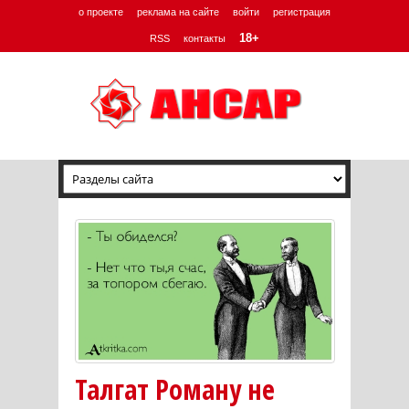
о проекте
реклама на сайте
войти
регистрация
18+
RSS
контакты
Талгат Роману не