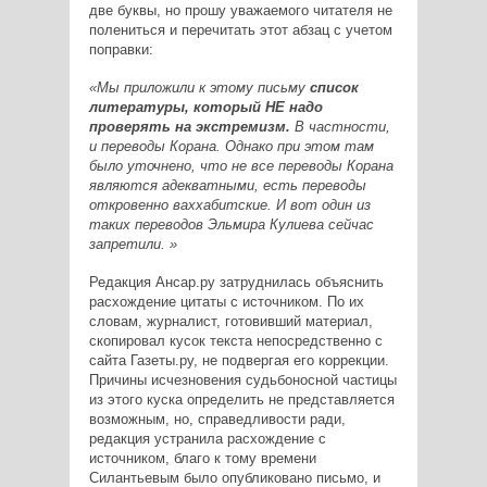
две буквы, но прошу уважаемого читателя не
полениться и перечитать этот абзац с учетом
поправки:
«Мы приложили к этому письму
список
литературы, который НЕ надо
проверять на экстремизм.
В частности,
и переводы Корана. Однако при этом там
было уточнено, что не все переводы Корана
являются адекватными, есть переводы
откровенно ваххабитские. И вот один из
таких переводов Эльмира Кулиева сейчас
запретили. »
Редакция Ансар.ру затруднилась объяснить
расхождение цитаты с источником. По их
словам, журналист, готовивший материал,
скопировал кусок текста непосредственно с
сайта Газеты.ру, не подвергая его коррекции.
Причины исчезновения судьбоносной частицы
из этого куска определить не представляется
возможным, но, справедливости ради,
редакция устранила расхождение с
источником, благо к тому времени
Силантьевым было опубликовано письмо, и