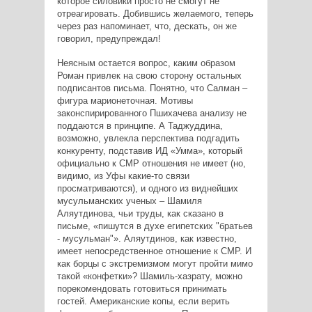
которое силовики просто не смогут не
отреагировать. Добившись желаемого, теперь
через раз напоминает, что, дескать, он же
говорил, предупреждал!
​Неясным остается вопрос, каким образом
Роман привлек на свою сторону остальных
подписантов письма. Понятно, что Салман –
фигура марионеточная. Мотивы
законспирированного Пшихачева анализу не
поддаются в принципе. А Таджуддина,
возможно, увлекла перспектива подгадить
конкуренту, подставив ИД «Умма», который
официально к СМР отношения не имеет (но,
видимо, из Уфы какие-то связи
просматриваются), и одного из виднейших
мусульманских ученых – Шамиля
Аляутдинова, чьи труды, как сказано в
письме, «пишутся в духе египетских "братьев
- мусульман"». Аляутдинов, как известно,
имеет непосредственное отношение к СМР. И
как борцы с экстремизмом могут пройти мимо
такой «конфетки»? Шамиль-хазрату, можно
порекомендовать готовиться принимать
гостей. Американские копы, если верить