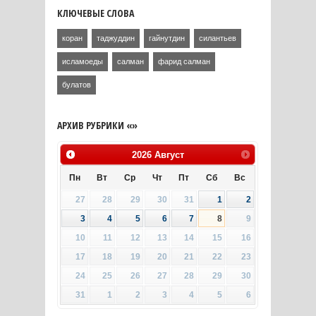
КЛЮЧЕВЫЕ СЛОВА
коран
таджуддин
гайнутдин
силантьев
исламоеды
салман
фарид салман
булатов
АРХИВ РУБРИКИ «»
2026
Август
Пн
Вт
Ср
Чт
Пт
Сб
Вс
27
28
29
30
31
1
2
3
4
5
6
7
8
9
10
11
12
13
14
15
16
17
18
19
20
21
22
23
24
25
26
27
28
29
30
31
1
2
3
4
5
6