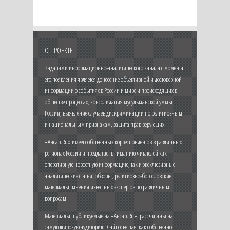
О ПРОЕКТЕ
Задачами информационно-аналитического канала с момента
его появления является донесение объективной и достоверной
информации о событиях в России и мире и происходящих в
обществе процессах, консолидация мусульманской уммы
России, выявление случаев дискриминации по религиозным
и национальным признакам, защита прав верующих.
«Ансар.Ru» имеет собственных корреспондентов в различных
регионах России и предлагает вниманию читателей как
оперативную новостную информацию, так и эксклюзивные
аналитические статьи, обзоры, религиозно-богословские
материалы, мнения известных экспертов по различным
вопросам.
Материалы, публикуемые на «Ансар.Ru», рассчитаны на
самую широкую аудиторию. Сайт освещает как собственно