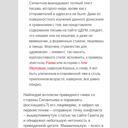
Силантьев выкладывает полный текст
письма, которого нигде, кроме как у
отправителей и адресата не было. Даже из
поверхностного изучения данного донесения
и сравнением с тем, как представляли
содержание письма на сайте ЦДУМ, следует,
что никакие они не няшечки, и даже не
мимишечки, а форменные стукачи, лицемеры
и лжецы. Впрочем, стукачество для
цдумовских – элемент, так сказать,
корпоротивного стиля: вспомнить, к примеру,
эпистолы
Раева
или историю с
Али
Якуповым
, хафизом Корана, к слову. А вот
быть уличенным в откровенной лжи в столь
преклонном возрасте, наверное, все равно
обидно.
Наблюдая всплески праведного гнева со
стороны Силантьева и поражаясь
(восхищаясь?) его лицемерию, я забрел на
первоисточник – отправную точку конфликта
– вышеупомянутую статью на сайте Газета.ру
и обнаружил небольшую неточность в
приведенной цитате. Мааааленькую – всего в