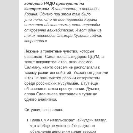
который НАДО проверять на
экстремизм
. В частности, и переводы
Корана. Однако при этом там было
уточнено, что не все переводы Корана
являются адекватными, есть переводы
откровенно ваххабитские. И вот один из
таких переводов Эльмира Кулиева сейчас
запретили.»
Нежные и трепетные чувства, которые
связывают Силантьева с лидером ЦДУМ, а
также покровительство, оказываемое
Салману, как-то совсем не располагали к
такому развитию событий. Указанные деятели
и так не пользуются особым авторитетом
среди российских мусульман, а тут еще
обвинение в таком преступлении. Думаю,
слова Силантьева поставили в тупик не
одного аналитика.
Ситуация взорвалась:
Глава СМР Равиль-хазрат Гайнутдин заявил,
что вообще не может найти разумных
объяснений действиям силантьевской