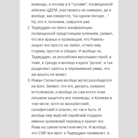
команды, а посему и в "тусовке", посвященной
юбилею ЦДУМ, участвовать не намерен, да и
вообще, как говорится, "на одном гектаре…".
Ну, это я, положим, заврался уже.
Таджуддин на пресс-конференции,
посвященной предстоящим гуляниям, заявил,
что все вранье и провокация, что Равиль-
хазрат его просто не любит, отчего ему,
старику, грустно и обидно. И вообще он,
Таджуддин, за российских мусульман горой, в
теме, в тренде и вообще в курсе "делов", и так
разделяет заботы и переживания уммы, что
аж кушать не может.
Роман Силантьев вообще жутко разобиделся
на всех. Заявил, что его, дескать, неверно
истолковали, и вообще он сам хотел этим
письмом защитить все переводы, и Кулиева в
том числе, хотя он ваххабитский,
салафитский и опасен, но так и быть. И
вообще ему муфтий сирийский подарил
именно кулиевский перевод и хранит его
Рома на самом почетном месте. И вообще,
это СМР все врет, и Таджуддин привирает, и…