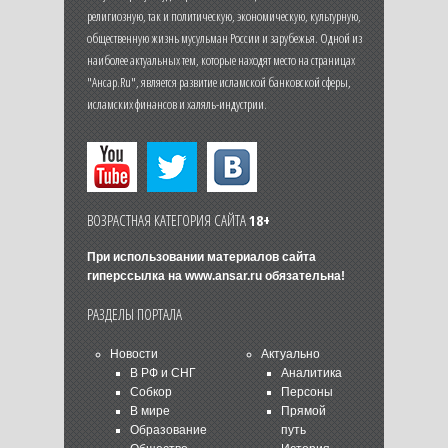
религиозную, так и политическую, экономическую, культурную,
общественную жизнь мусульман России и зарубежья. Одной из
наиболее актуальных тем, которые находят место на страницах
"Ансар.Ru", является развитие исламской банковской сферы,
исламских финансов и халяль-индустрии.
ВОЗРАСТНАЯ КАТЕГОРИЯ САЙТА
18+
При использовании материалов сайта
гиперссылка на
www.ansar.ru
обязательна!
РАЗДЕЛЫ ПОРТАЛА
Новости
Актуально
В РФ и СНГ
Аналитика
Собкор
Персоны
В мире
Прямой
Образование
путь