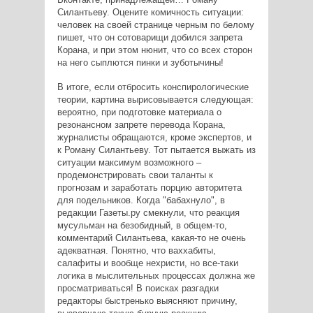
Силантьеву. Оцените комичность ситуации:
человек на своей странице черным по белому
пишет, что он сотоварищи добился запрета
Корана, и при этом нюнит, что со всех сторон
на него сыплются пинки и зуботычины!
В итоге, если отбросить конспирологические
теории, картина вырисовывается следующая:
вероятно, при подготовке материала о
резонансном запрете перевода Корана,
журналисты обращаются, кроме экспертов, и
к Роману Силантьеву. Тот пытается выжать из
ситуации максимум возможного –
продемонстрировать свои таланты к
прогнозам и заработать порцию авторитета
для подельников. Когда "бабахнуло", в
редакции Газеты.ру смекнули, что реакция
мусульман на безобидный, в общем-то,
комментарий Силантьева, какая-то не очень
адекватная. Понятно, что ваххабиты,
салафиты и вообще нехристи, но все-таки
логика в мыслительных процессах должна же
просматриваться! В поисках разгадки
редакторы быстренько выясняют причину,