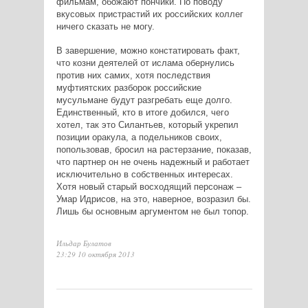
фильмам, обожают пончики. По поводу
вкусовых пристрастий их российских коллег
ничего сказать не могу.
В завершение, можно констатировать факт,
что козни деятелей от ислама обернулись
против них самих, хотя последствия
муфтиятских разборок российские
мусульмане будут разгребать еще долго.
Единственный, кто в итоге добился, чего
хотел, так это Силантьев, который укрепил
позиции оракула, а подельников своих,
попользовав, бросил на растерзание, показав,
что партнер он не очень надежный и работает
исключительно в собственных интересах.
Хотя новый старый восходящий персонаж –
Умар Идрисов, на это, наверное, возразил бы.
Лишь бы основным аргументом не был топор.
Ильдар Булатов
23:29 10 октября 2013