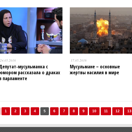
24.05.2016
17.05.2016
Депутат-мусульманка с
Мусульмане – основные
юмором рассказала о драках
жертвы насилия в мире
в парламенте
1
2
3
4
5
6
7
8
9
10
11
12
13