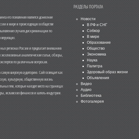
РАЗДЕЛЫ ПОРТАЛА
нта его появления является донесение
Новости
ссии и мире и происходящих в обществе
В РФ и СНГ
 выявление случаев дискриминации по
Собкор
В мире
 верующих.
Образование
чных регионах России и предлагает вниманию
Общество
и эксклюзивные аналитические статьи, обзоры,
Экономика
Наука
 экспертов по различным вопросам.
Палитра
 самую широкую аудиторию. Сайт освещает как
Здоровый образ жизни
Объявления
ескую, культурную, общественную жизнь
Видео
льных тем, которые находят место на страницах
Аудио
еры, исламских финансов и халяль-индустрии.
Библиотека
Фотогалерея