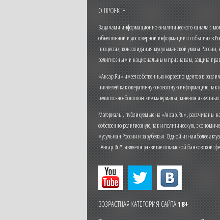
О ПРОЕКТЕ
Задачами информационно-аналитического канала с моме
объективной и достоверной информации о событиях в Ро
процессах, консолидация мусульманской уммы России,
религиозным и национальным признакам, защита прав
«Ансар.Ru» имеет собственных корреспондентов в разли
читателей как оперативную новостную информацию, так 
религиозно-богословские материалы, мнения известных
Материалы, публикуемые на «Ансар.Ru», рассчитаны на
собственно религиозную, так и политическую, экономич
мусульман России и зарубежья. Одной из наиболее актуа
"Ансар.Ru", является развитие исламской банковской сф
ВОЗРАСТНАЯ КАТЕГОРИЯ САЙТА
18+