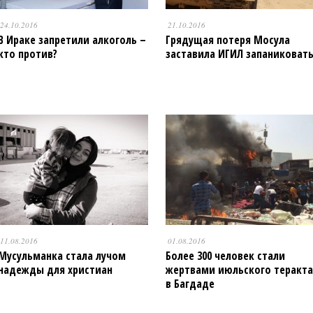
24.10.2016
21.10.2016
В Ираке запретили алкоголь –
Грядущая потеря Мосула
кто против?
заставила ИГИЛ запаниковат
11.08.2016
01.08.2016
Мусульманка стала лучом
Более 300 человек стали
надежды для христиан
жертвами июльского теракта
в Багдаде