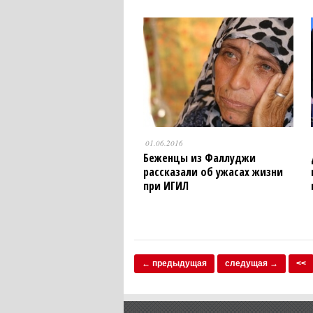
01.06.2016
Беженцы из Фаллуджи
рассказали об ужасах жизни
при ИГИЛ
← предыдущая
следущая →
<<