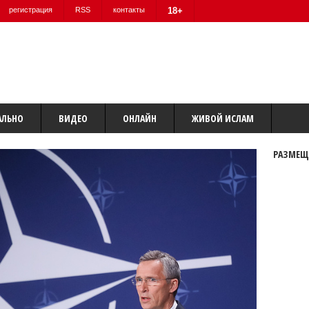
регистрация
RSS
контакты
18+
АЛЬНО
ВИДЕО
ОНЛАЙН
ЖИВОЙ ИСЛАМ
РАЗМЕЩ