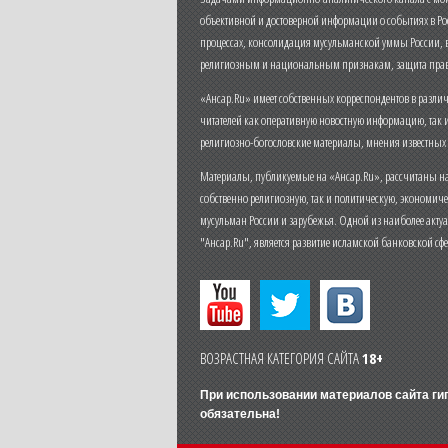
объективной и достоверной информации о событиях в Ро
процессах, консолидация мусульманской уммы России,
религиозным и национальным признакам, защита прав
«Ансар.Ru» имеет собственных корреспондентов в разли
читателей как оперативную новостную информацию, так 
религиозно-богословские материалы, мнения известных
Материалы, публикуемые на «Ансар.Ru», рассчитаны на
собственно религиозную, так и политическую, экономич
мусульман России и зарубежья. Одной из наиболее актуа
"Ансар.Ru", является развитие исламской банковской сф
ВОЗРАСТНАЯ КАТЕГОРИЯ САЙТА
18+
При использовании материалов сайта г
обязательна!