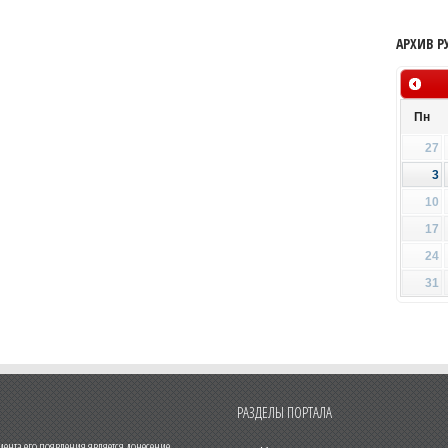
АРХИВ Р
Пн
27
3
10
17
24
31
РАЗДЕЛЫ ПОРТАЛА
нта его появления является донесение