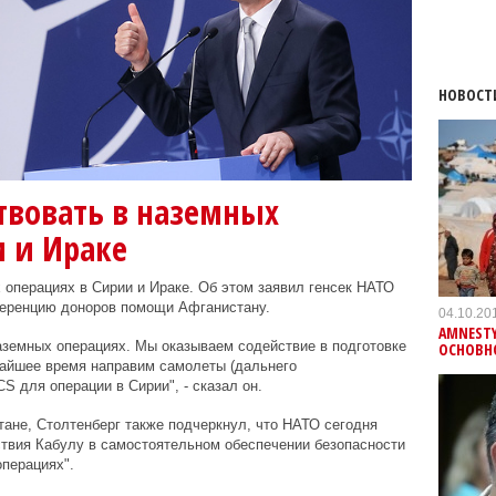
НОВОСТ
ствовать в наземных
 и Ираке
 операциях в Сирии и Ираке. Об этом заявил генсек НАТО
ференцию доноров помощи Афганистану.
04.10.20
AMNESTY
аземных операциях. Мы оказываем содействие в подготовке
ОСНОВН
жайшее время направим самолеты (дальнего
 для операции в Сирии", - сказал он.
тане, Столтенберг также подчеркнул, что НАТО сегодня
ствия Кабулу в самостоятельном обеспечении безопасности
операциях".