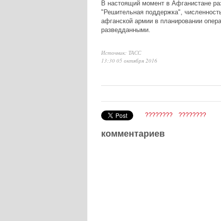
В настоящий момент в Афганистане ра
"Решительная поддержка", численность
афганской армии в планировании опера
разведданными.
Источник: ТАСС
13:30 05 октября 2016
????????
????????
комментариев