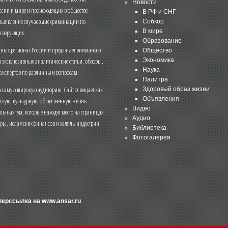
Новости
ссии и мире и происходящих в обществе
В РФ и СНГ
 выявление случаев дискриминации по
Собкор
В мире
 верующих.
Образование
чных регионах России и предлагает вниманию
Общество
и эксклюзивные аналитические статьи, обзоры,
Экономика
Наука
 экспертов по различным вопросам.
Палитра
 самую широкую аудиторию. Сайт освещает как
Здоровый образ жизни
Объявления
ескую, культурную, общественную жизнь
Видео
льных тем, которые находят место на страницах
Аудио
еры, исламских финансов и халяль-индустрии.
Библиотека
Фотогалерея
иперссылка на
www.ansar.ru