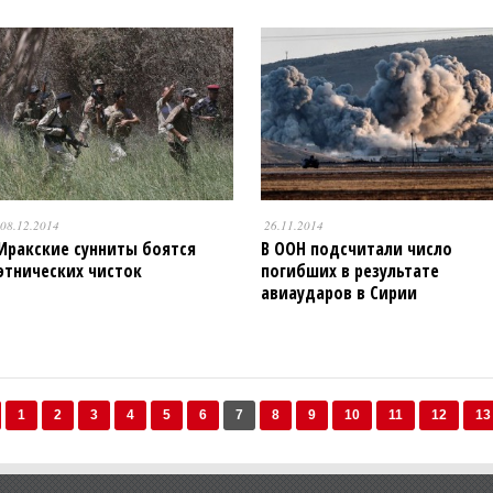
08.12.2014
26.11.2014
Иракские сунниты боятся
В ООН подсчитали число
этнических чисток
погибших в результате
авиаударов в Сирии
1
2
3
4
5
6
7
8
9
10
11
12
13