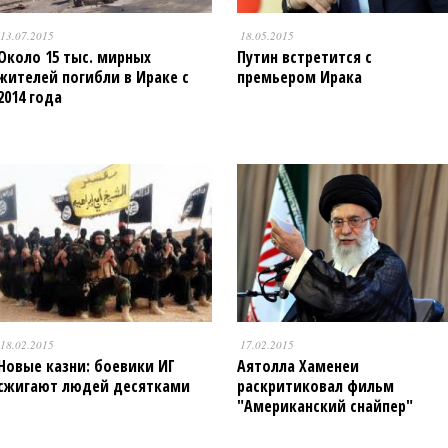
13.07.2015
18.05.2015
Около 15 тыс. мирных
Путин встретится с
жителей погибли в Ираке с
премьером Ирака
2014 года
18.02.2015
17.02.2015
Новые казни: боевики ИГ
Аятолла Хаменеи
сжигают людей десятками
раскритиковал фильм
"Американский снайпер"