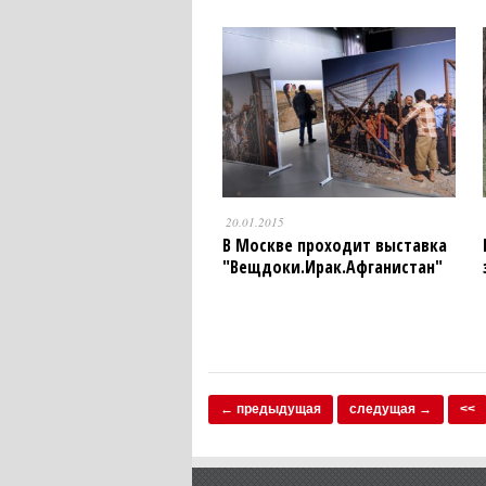
20.01.2015
В Москве проходит выставка
"Вещдоки.Ирак.Афганистан"
← предыдущая
следущая →
<<