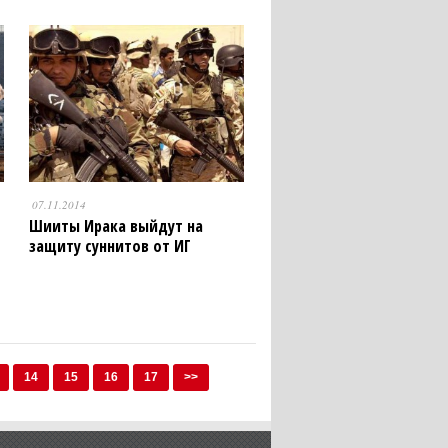
07.11.2014
Шииты Ирака выйдут на
защиту суннитов от ИГ
14
15
16
17
>>