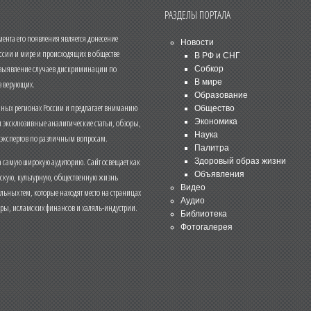
РАЗДЕЛЫ ПОРТАЛА
нта его появления является донесение
Новости
ссии и мире и происходящих в обществе
В РФ и СНГ
 выявление случаев дискриминации по
Собкор
В мире
 верующих.
Образование
чных регионах России и предлагает вниманию
Общество
и эксклюзивные аналитические статьи, обзоры,
Экономика
Наука
 экспертов по различным вопросам.
Палитра
 самую широкую аудиторию. Сайт освещает как
Здоровый образ жизни
Объявления
ескую, культурную, общественную жизнь
Видео
льных тем, которые находят место на страницах
Аудио
еры, исламских финансов и халяль-индустрии.
Библиотека
Фотогалерея