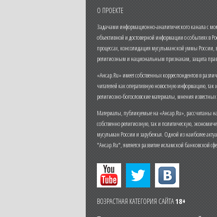
О ПРОЕКТЕ
Задачами информационно-аналитического канала с моме
объективной и достоверной информации о событиях в Ро
процессах, консолидация мусульманской уммы России,
религиозным и национальным признакам, защита прав
«Ансар.Ru» имеет собственных корреспондентов в разли
читателей как оперативную новостную информацию, так 
религиозно-богословские материалы, мнения известных
Материалы, публикуемые на «Ансар.Ru», рассчитаны на
собственно религиозную, так и политическую, экономич
мусульман России и зарубежья. Одной из наиболее актуа
"Ансар.Ru", является развитие исламской банковской сф
ВОЗРАСТНАЯ КАТЕГОРИЯ САЙТА
18+