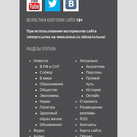
ВОЗРАСТНАЯ КАТЕГОРИЯ САЙТА
18+
При использовании материалов сайта
гиперссылка на
www.ansar.ru
обязательна!
РАЗДЕЛЫ ПОРТАЛА
Новости
Актуально
В РФ и СНГ
Аналитика
Собкор
Персоны
В мире
Прямой
Образование
путь
Общество
История
Экономика
Онлайн
Наука
О проекте
Палитра
Размещение
Здоровый
рекламы
образ жизни
RSS
Объявления
Контакты
Видео
Карта сайта
Аудио
Облако