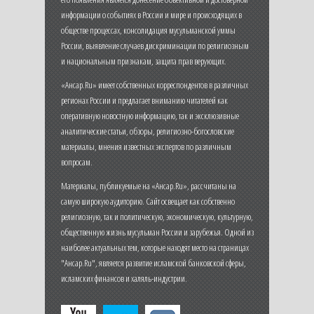
информации о событиях в России и мире и происходящих в
обществе процессах, консолидация мусульманской уммы
России, выявление случаев дискриминации по религиозным
и национальным признакам, защита прав верующих.
«Ансар.Ru» имеет собственных корреспондентов в различных
регионах России и предлагает вниманию читателей как
оперативную новостную информацию, так и эксклюзивные
аналитические статьи, обзоры, религиозно-богословские
материалы, мнения известных экспертов по различным
вопросам.
Материалы, публикуемые на «Ансар.Ru», рассчитаны на
самую широкую аудиторию. Сайт освещает как собственно
религиозную, так и политическую, экономическую, культурную,
общественную жизнь мусульман России и зарубежья. Одной из
наиболее актуальных тем, которые находят место на страницах
"Ансар.Ru", является развитие исламской банковской сферы,
исламских финансов и халяль-индустрии.