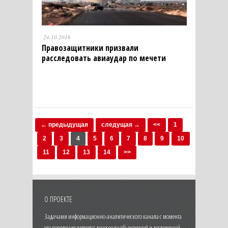
24.10.2016
Правозащитники призвали
расследовать авиаудар по мечети
← предыдущая
следущая →
<<
1
2
3
4
5
6
7
8
9
10
11
12
13
14
>>
О ПРОЕКТЕ
Задачами информационно-аналитического канала с момента
его появления является донесение объективной и достоверной