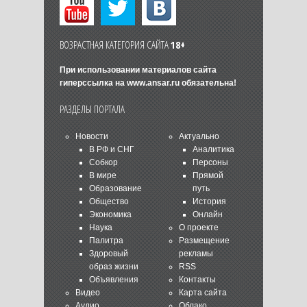
ВОЗРАСТНАЯ КАТЕГОРИЯ САЙТА
18+
При использовании материалов сайта
гиперссылка на
www.ansar.ru
обязательна!
РАЗДЕЛЫ ПОРТАЛА
Новости
Актуально
В РФ и СНГ
Аналитика
Собкор
Персоны
В мире
Прямой
Образование
путь
Общество
История
Экономика
Онлайн
Наука
О проекте
Палитра
Размещение
Здоровый
рекламы
образ жизни
RSS
Объявления
Контакты
Видео
Карта сайта
Аудио
Облако