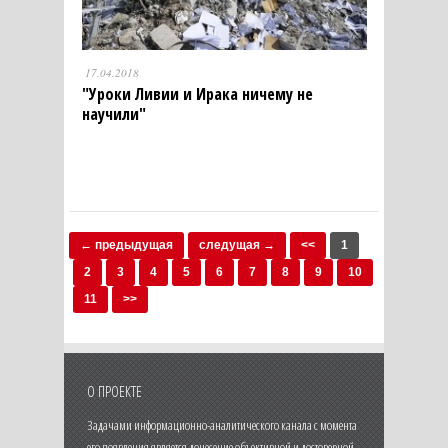
17.04.2018
"Уроки Ливии и Ирака ничему не
научили"
← предыдущая
следущая →
<<
1
2
3
4
5
6
7
8
9
10
11
>>
О ПРОЕКТЕ
Задачами информационно-аналитического канала с момента
его появления является донесение объективной и достоверной