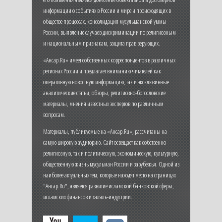
информации о событиях в России и мире и происходящих в
обществе процессах, консолидация мусульманской уммы
России, выявление случаев дискриминации по религиозным
и национальным признакам, защита прав верующих.
«Ансар.Ru» имеет собственных корреспондентов в различных
регионах России и предлагает вниманию читателей как
оперативную новостную информацию, так и эксклюзивные
аналитические статьи, обзоры, религиозно-богословские
материалы, мнения известных экспертов по различным
вопросам.
Материалы, публикуемые на «Ансар.Ru», рассчитаны на
самую широкую аудиторию. Сайт освещает как собственно
религиозную, так и политическую, экономическую, культурную,
общественную жизнь мусульман России и зарубежья. Одной из
наиболее актуальных тем, которые находят место на страницах
"Ансар.Ru", является развитие исламской банковской сферы,
исламских финансов и халяль-индустрии.